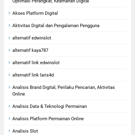
Optimasi Perangkat, Keamanan Digital
Akses Platform Digital
Aktivitas Digital dan Pengalaman Pengguna
alternatif edwinslot
alternatif kaya787
alternatif link edwinslot
alternatif link laris4d
Analisis Brand Digital, Perilaku Pencarian, Aktivitas
Online
Analisis Data & Teknologi Permainan
Analisis Platform Permainan Online
Analisis Slot