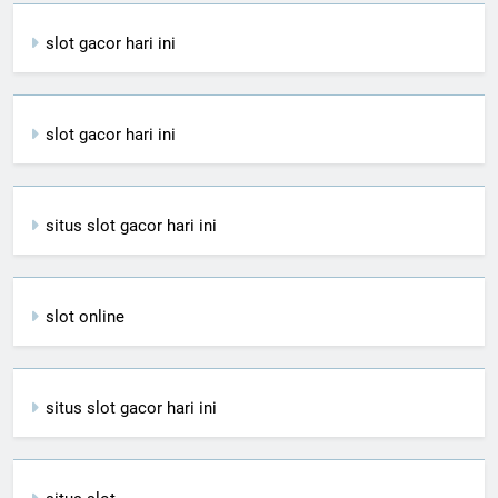
slot gacor hari ini
slot gacor hari ini
situs slot gacor hari ini
slot online
situs slot gacor hari ini