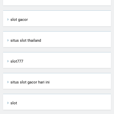
slot gacor
situs slot thailand
slot777
situs slot gacor hari ini
slot