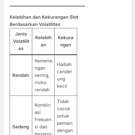
Kelebihan dan Kekurangan Slot
Berdasarkan Volatilitas
Jenis
Kelebih
Kekura
Volatilit
an
ngan
as
Kemena
Hadiah
ngan
cender
Rendah
sering,
ung
risiko
kecil
rendah
Tidak
Kombin
cocok
asi
untuk
frekuen
pemain
Sedang
si dan
dengan
besarny