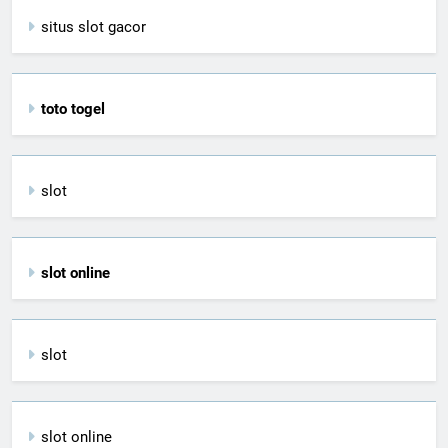
situs slot gacor
toto togel
slot
slot online
slot
slot online