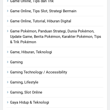
Game Online, Tips dan Trik
Game Online, Tips Slot, Strategi Bermain
Game Online, Tutorial, Hiburan Digital
Game Pokémon, Panduan Strategi, Dunia Pokémon,
Update Game, Berita Pokémon, Karakter Pokémon, Tips
& Trik Pokémon
Game, Hiburan, Teknologi
Gaming
Gaming Technology / Accessibility
Gaming, Lifestyle
Gaming, Slot Online
Gaya Hidup & Teknologi