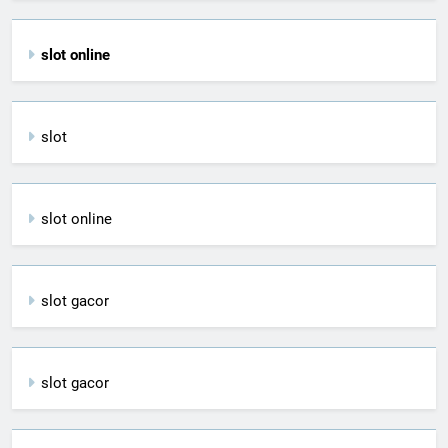
slot online
slot
slot online
slot gacor
slot gacor