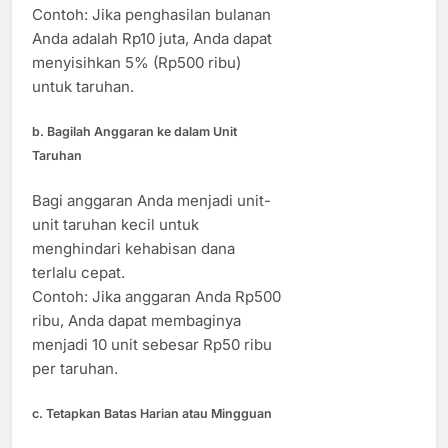
Contoh: Jika penghasilan bulanan
Anda adalah Rp10 juta, Anda dapat
menyisihkan 5% (Rp500 ribu)
untuk taruhan.
b. Bagilah Anggaran ke dalam Unit
Taruhan
Bagi anggaran Anda menjadi unit-
unit taruhan kecil untuk
menghindari kehabisan dana
terlalu cepat.
Contoh: Jika anggaran Anda Rp500
ribu, Anda dapat membaginya
menjadi 10 unit sebesar Rp50 ribu
per taruhan.
c. Tetapkan Batas Harian atau Mingguan