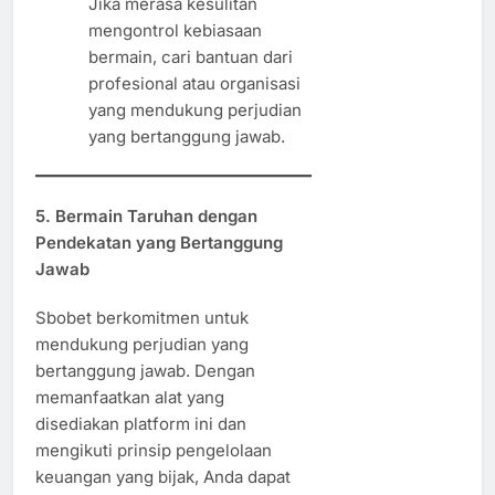
Jika merasa kesulitan
mengontrol kebiasaan
bermain, cari bantuan dari
profesional atau organisasi
yang mendukung perjudian
yang bertanggung jawab.
5. Bermain Taruhan dengan
Pendekatan yang Bertanggung
Jawab
Sbobet berkomitmen untuk
mendukung perjudian yang
bertanggung jawab. Dengan
memanfaatkan alat yang
disediakan platform ini dan
mengikuti prinsip pengelolaan
keuangan yang bijak, Anda dapat