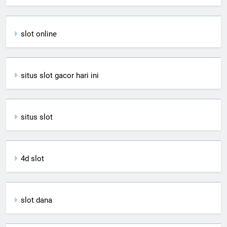
slot online
situs slot gacor hari ini
situs slot
4d slot
slot dana