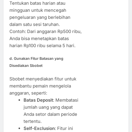
Tentukan batas harian atau
mingguan untuk mencegah
pengeluaran yang berlebihan
dalam satu sesi taruhan.
Contoh: Dari anggaran Rp500 ribu,
Anda bisa menetapkan batas
harian Rp100 ribu selama 5 hari.
d. Gunakan Fitur Batasan yang
Disediakan Sbobet
Sbobet menyediakan fitur untuk
membantu pemain mengelola
anggaran, seperti:
Batas Deposit
: Membatasi
jumlah uang yang dapat
Anda setor dalam periode
tertentu.
Self-Exclusion
: Fitur ini