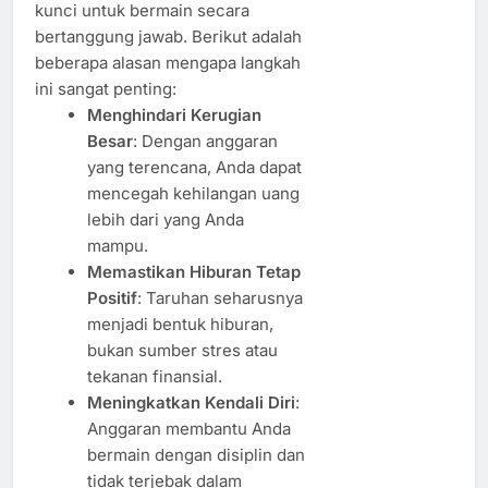
kunci untuk bermain secara
bertanggung jawab. Berikut adalah
beberapa alasan mengapa langkah
ini sangat penting:
Menghindari Kerugian
Besar
: Dengan anggaran
yang terencana, Anda dapat
mencegah kehilangan uang
lebih dari yang Anda
mampu.
Memastikan Hiburan Tetap
Positif
: Taruhan seharusnya
menjadi bentuk hiburan,
bukan sumber stres atau
tekanan finansial.
Meningkatkan Kendali Diri
:
Anggaran membantu Anda
bermain dengan disiplin dan
tidak terjebak dalam