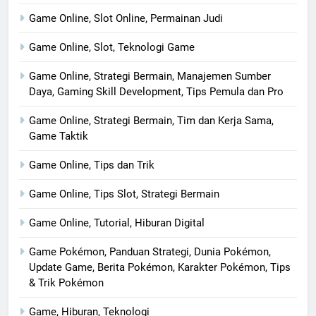
Game Online, Slot Online, Permainan Judi
Game Online, Slot, Teknologi Game
Game Online, Strategi Bermain, Manajemen Sumber
Daya, Gaming Skill Development, Tips Pemula dan Pro
Game Online, Strategi Bermain, Tim dan Kerja Sama,
Game Taktik
Game Online, Tips dan Trik
Game Online, Tips Slot, Strategi Bermain
Game Online, Tutorial, Hiburan Digital
Game Pokémon, Panduan Strategi, Dunia Pokémon,
Update Game, Berita Pokémon, Karakter Pokémon, Tips
& Trik Pokémon
Game, Hiburan, Teknologi