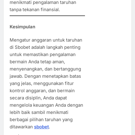
menikmati pengalaman taruhan
tanpa tekanan finansial.
Kesimpulan
Mengatur anggaran untuk taruhan
di Sbobet adalah langkah penting
untuk memastikan pengalaman
bermain Anda tetap aman,
menyenangkan, dan bertanggung
jawab. Dengan menetapkan batas
yang jelas, menggunakan fitur
kontrol anggaran, dan bermain
secara disiplin, Anda dapat
mengelola keuangan Anda dengan
lebih baik sambil menikmati
berbagai pilihan taruhan yang
ditawarkan
sbobet
.