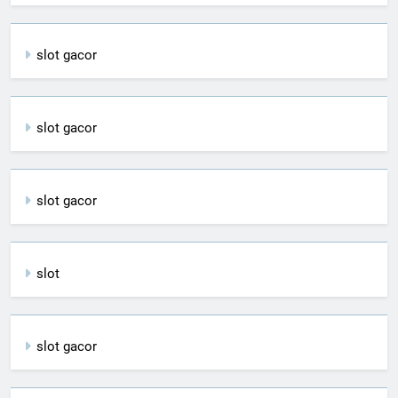
slot gacor
slot gacor
slot gacor
slot
slot gacor