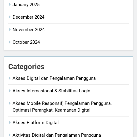
January 2025
December 2024
November 2024
October 2024
Categories
Akses Digital dan Pengalaman Pengguna
Akses Internasional & Stabilitas Login
Akses Mobile Responsif, Pengalaman Pengguna,
Optimasi Perangkat, Keamanan Digital
Akses Platform Digital
Aktivitas Digital dan Pengalaman Pengguna