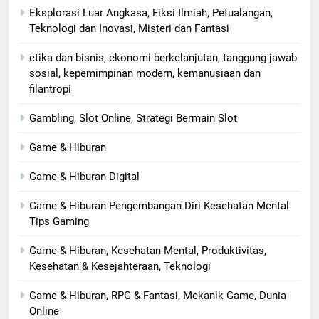
Eksplorasi Luar Angkasa, Fiksi Ilmiah, Petualangan,
Teknologi dan Inovasi, Misteri dan Fantasi
etika dan bisnis, ekonomi berkelanjutan, tanggung jawab
sosial, kepemimpinan modern, kemanusiaan dan
filantropi
Gambling, Slot Online, Strategi Bermain Slot
Game & Hiburan
Game & Hiburan Digital
Game & Hiburan Pengembangan Diri Kesehatan Mental
Tips Gaming
Game & Hiburan, Kesehatan Mental, Produktivitas,
Kesehatan & Kesejahteraan, Teknologi
Game & Hiburan, RPG & Fantasi, Mekanik Game, Dunia
Online