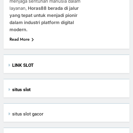
menjaga sentuhan manusia dalam
layanan,
Horas88 berada di jalur
yang tepat untuk menjadi pionir
dalam industri platform digital
modern.
Read More
LINK SLOT
situs slot
situs slot gacor