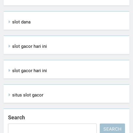
slot dana
slot gacor hari ini
slot gacor hari ini
situs slot gacor
Search
SEARCH