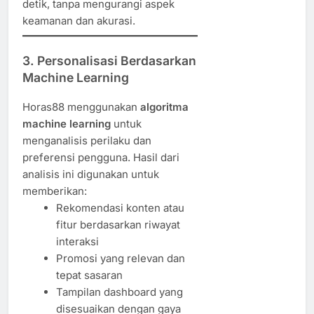
detik, tanpa mengurangi aspek
keamanan dan akurasi.
3. Personalisasi Berdasarkan
Machine Learning
Horas88 menggunakan
algoritma
machine learning
untuk
menganalisis perilaku dan
preferensi pengguna. Hasil dari
analisis ini digunakan untuk
memberikan:
Rekomendasi konten atau
fitur berdasarkan riwayat
interaksi
Promosi yang relevan dan
tepat sasaran
Tampilan dashboard yang
disesuaikan dengan gaya