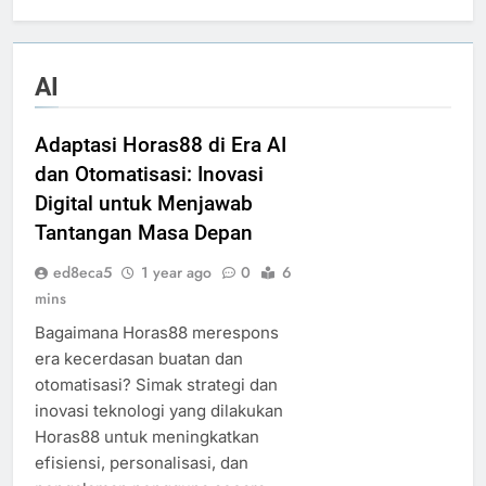
AI
Adaptasi Horas88 di Era AI
dan Otomatisasi: Inovasi
Digital untuk Menjawab
Tantangan Masa Depan
ed8eca5
1 year ago
0
6
mins
Bagaimana Horas88 merespons
era kecerdasan buatan dan
otomatisasi? Simak strategi dan
inovasi teknologi yang dilakukan
Horas88 untuk meningkatkan
efisiensi, personalisasi, dan