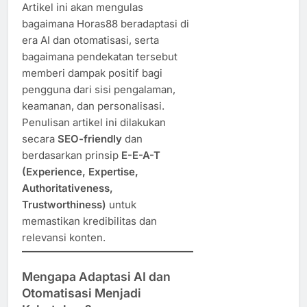
Artikel ini akan mengulas
bagaimana Horas88 beradaptasi di
era AI dan otomatisasi, serta
bagaimana pendekatan tersebut
memberi dampak positif bagi
pengguna dari sisi pengalaman,
keamanan, dan personalisasi.
Penulisan artikel ini dilakukan
secara
SEO-friendly
dan
berdasarkan prinsip
E-E-A-T
(Experience, Expertise,
Authoritativeness,
Trustworthiness)
untuk
memastikan kredibilitas dan
relevansi konten.
Mengapa Adaptasi AI dan
Otomatisasi Menjadi