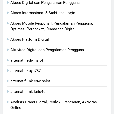
Akses Digital dan Pengalaman Pengguna
Akses Internasional & Stabilitas Login
Akses Mobile Responsif, Pengalaman Pengguna,
Optimasi Perangkat, Keamanan Digital
Akses Platform Digital
Aktivitas Digital dan Pengalaman Pengguna
alternatif edwinslot
alternatif kaya787
alternatif link edwinslot
alternatif link laris4d
Analisis Brand Digital, Perilaku Pencarian, Aktivitas
Online