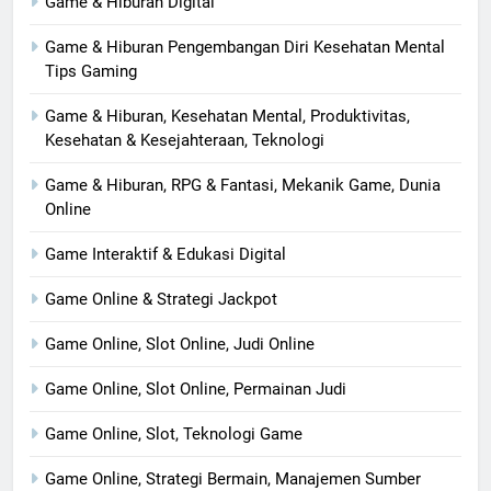
Game & Hiburan Digital
Game & Hiburan Pengembangan Diri Kesehatan Mental
Tips Gaming
Game & Hiburan, Kesehatan Mental, Produktivitas,
Kesehatan & Kesejahteraan, Teknologi
Game & Hiburan, RPG & Fantasi, Mekanik Game, Dunia
Online
Game Interaktif & Edukasi Digital
Game Online & Strategi Jackpot
Game Online, Slot Online, Judi Online
Game Online, Slot Online, Permainan Judi
Game Online, Slot, Teknologi Game
Game Online, Strategi Bermain, Manajemen Sumber