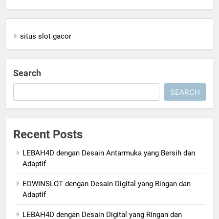
situs slot gacor
Search
SEARCH
Recent Posts
LEBAH4D dengan Desain Antarmuka yang Bersih dan
Adaptif
EDWINSLOT dengan Desain Digital yang Ringan dan
Adaptif
LEBAH4D dengan Desain Digital yang Ringan dan