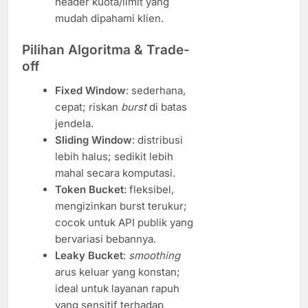
header kuota/limit yang
mudah dipahami klien.
Pilihan Algoritma & Trade-
off
Fixed Window
: sederhana,
cepat; riskan
burst
di batas
jendela.
Sliding Window
: distribusi
lebih halus; sedikit lebih
mahal secara komputasi.
Token Bucket
: fleksibel,
mengizinkan burst terukur;
cocok untuk API publik yang
bervariasi bebannya.
Leaky Bucket
:
smoothing
arus keluar yang konstan;
ideal untuk layanan rapuh
yang sensitif terhadap