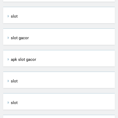
slot
slot gacor
apk slot gacor
slot
slot