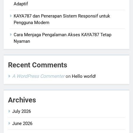
Adaptif
KAYA787 dan Penerapan Sistem Responsif untuk
Pengguna Modern
Cara Menjaga Pengalaman Akses KAYA787 Tetap
Nyaman
Recent Comments
A WordPress Commenter
on
Hello world!
Archives
July 2026
June 2026