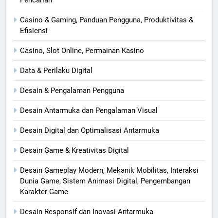
Casino & Gaming, Panduan Pengguna, Produktivitas &
Efisiensi
Casino, Slot Online, Permainan Kasino
Data & Perilaku Digital
Desain & Pengalaman Pengguna
Desain Antarmuka dan Pengalaman Visual
Desain Digital dan Optimalisasi Antarmuka
Desain Game & Kreativitas Digital
Desain Gameplay Modern, Mekanik Mobilitas, Interaksi
Dunia Game, Sistem Animasi Digital, Pengembangan
Karakter Game
Desain Responsif dan Inovasi Antarmuka