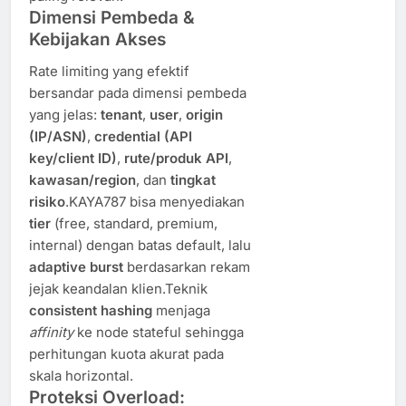
Dimensi Pembeda &
Kebijakan Akses
Rate limiting yang efektif
bersandar pada dimensi pembeda
yang jelas:
tenant
,
user
,
origin
(IP/ASN)
,
credential (API
key/client ID)
,
rute/produk API
,
kawasan/region
, dan
tingkat
risiko
.KAYA787 bisa menyediakan
tier
(free, standard, premium,
internal) dengan batas default, lalu
adaptive burst
berdasarkan rekam
jejak keandalan klien.Teknik
consistent hashing
menjaga
affinity
ke node stateful sehingga
perhitungan kuota akurat pada
skala horizontal.
Proteksi Overload: