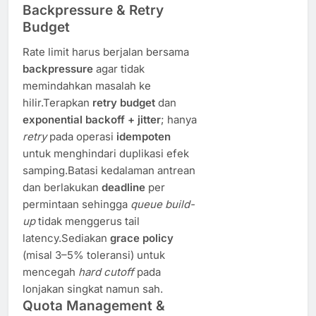
Backpressure & Retry
Budget
Rate limit harus berjalan bersama
backpressure
agar tidak
memindahkan masalah ke
hilir.Terapkan
retry budget
dan
exponential backoff + jitter
; hanya
retry
pada operasi
idempoten
untuk menghindari duplikasi efek
samping.Batasi kedalaman antrean
dan berlakukan
deadline
per
permintaan sehingga
queue build-
up
tidak menggerus tail
latency.Sediakan
grace policy
(misal 3–5% toleransi) untuk
mencegah
hard cutoff
pada
lonjakan singkat namun sah.
Quota Management &