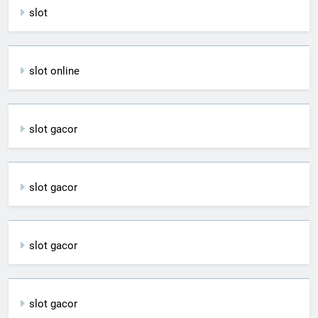
slot
slot online
slot gacor
slot gacor
slot gacor
slot gacor