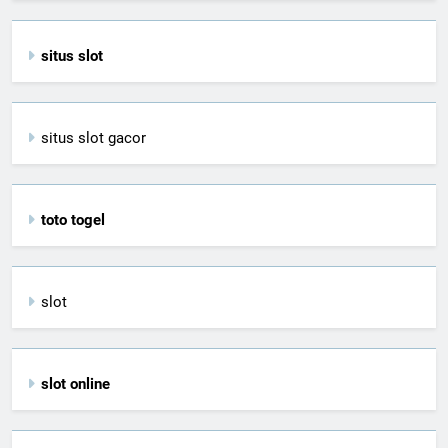
situs slot
situs slot gacor
toto togel
slot
slot online