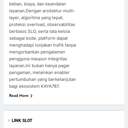
beban, biaya, dan keandalan
layanan.Dengan arsitektur multi-
layer, algoritma yang tepat,
proteksi overload, observabilitas
berbasis SLO, serta tata kelola
sebagai kode, platform dapat
menghadapi lonjakan trafik tanpa
mengorbankan pengalaman
pengguna maupun integritas
layanan.Ini bukan hanya pagar
pengaman, melainkan enabler
pertumbuhan yang berkelanjutan
bagi ekosistem KAYA787.
Read More
LINK SLOT