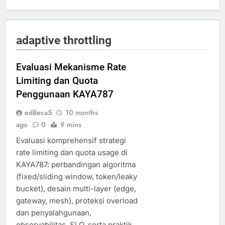
adaptive throttling
Evaluasi Mekanisme Rate
Limiting dan Quota
Penggunaan KAYA787
ed8eca5
10 months
ago
0
9 mins
Evaluasi komprehensif strategi
rate limiting dan quota usage di
KAYA787: perbandingan algoritma
(fixed/sliding window, token/leaky
bucket), desain multi-layer (edge,
gateway, mesh), proteksi overload
dan penyalahgunaan,
observabilitas, SLO, serta praktik