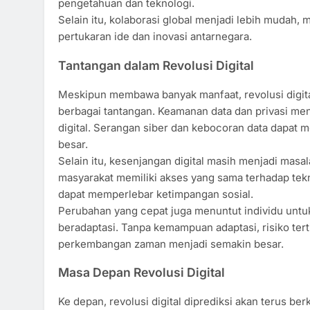
pengetahuan dan teknologi.
Selain itu, kolaborasi global menjadi lebih mudah
pertukaran ide dan inovasi antarnegara.
Tantangan dalam Revolusi Digital
Meskipun membawa banyak manfaat, revolusi digit
berbagai tantangan. Keamanan data dan privasi menj
digital. Serangan siber dan kebocoran data dapat 
besar.
Selain itu, kesenjangan digital masih menjadi masa
masyarakat memiliki akses yang sama terhadap tek
dapat memperlebar ketimpangan sosial.
Perubahan yang cepat juga menuntut individu untuk
beradaptasi. Tanpa kemampuan adaptasi, risiko ter
perkembangan zaman menjadi semakin besar.
Masa Depan Revolusi Digital
Ke depan, revolusi digital diprediksi akan terus b