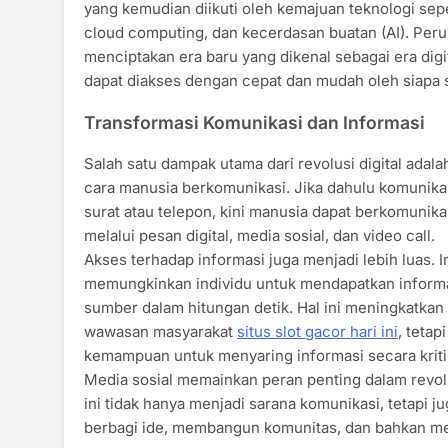
yang kemudian diikuti oleh kemajuan teknologi sepe
cloud computing, dan kecerdasan buatan (AI). Peru
menciptakan era baru yang dikenal sebagai era digi
dapat diakses dengan cepat dan mudah oleh siapa s
Transformasi Komunikasi dan Informasi
Salah satu dampak utama dari revolusi digital adal
cara manusia berkomunikasi. Jika dahulu komunikas
surat atau telepon, kini manusia dapat berkomunika
melalui pesan digital, media sosial, dan video call.
Akses terhadap informasi juga menjadi lebih luas. I
memungkinkan individu untuk mendapatkan informa
sumber dalam hitungan detik. Hal ini meningkatka
wawasan masyarakat
situs slot gacor hari ini
, tetap
kemampuan untuk menyaring informasi secara kriti
Media sosial memainkan peran penting dalam revolus
ini tidak hanya menjadi sarana komunikasi, tetapi j
berbagi ide, membangun komunitas, dan bahkan men