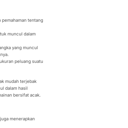
ah pemahaman tentang
ntuk muncul dalam
 angka yang muncul
nya.
 ukuran peluang suatu
ak mudah terjebak
l dalam hasil
inan bersifat acak.
 juga menerapkan