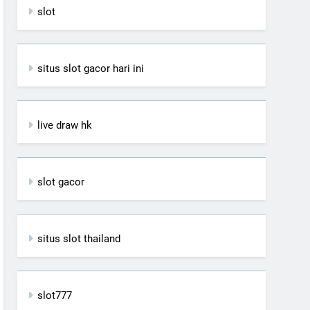
slot
situs slot gacor hari ini
live draw hk
slot gacor
situs slot thailand
slot777