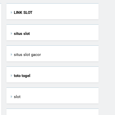
LINK SLOT
situs slot
situs slot gacor
toto togel
slot