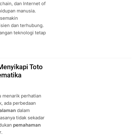
chain, dan Internet of
hidupan manusia.
n semakin
sien dan terhubung.
ngan teknologi tetap
enyikapi Toto
ematika
 menarik perhatian
k, ada perbedaan
galaman
dalam
asanya tidak sekadar
adukan
pemahaman
r
.