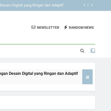
sain Digital yang Ringan dan Adaptif
sain Digital yang Ringan dan Adaptif
tem Responsif untuk Pengguna Modern
NEWSLETTER
RANDOM NEWS
n Antarmuka yang Bersih dan Adaptif
 SW. Untuk Hidup Sehat Dan Aktif.
sain Digital yang Ringan dan Adaptif
sain Digital yang Ringan dan Adaptif
tem Responsif untuk Pengguna Modern
igital yang Ringan dan Adaptif
KAYA787 dan Penerapa
3 Weeks Ago