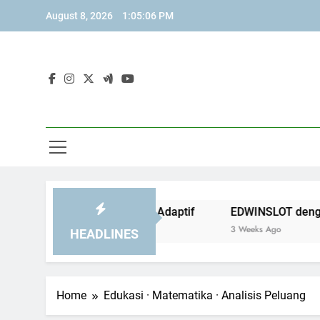
Skip
August 8, 2026
1:05:07 PM
to
content
Flo
Bergabung
 yang Bersih dan Adaptif
EDWINSLOT dengan Desain Dig
3 Weeks Ago
HEADLINES
Home
Edukasi · Matematika · Analisis Peluang