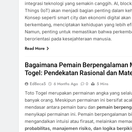
integrasi teknologi yang semakin canggih. AI, block
Things (IoT) akan menjadi bagian penting dalam ke
Konsep seperti smart city dan ekonomi digital aka
berkembang, menciptakan kehidupan yang lebih efi
Namun, penting untuk memastikan bahwa perkemba
berorientasi pada kesejahteraan manusia.
Read More
Bagaimana Pemain Berpengalaman M
Togel: Pendekatan Rasional dan Mat
Ed8eca5
6 Months Ago
0
5 Mins
Toto Togel merupakan permainan angka yang selalu
banyak orang. Meskipun permainan ini bersifat aca
mendasar antara pemain baru dan
pemain berpen
menyikapi permainan ini. Pemain berpengalaman bi
mengandalkan intuisi atau firasat, melainkan mem
probabilitas, manajemen risiko, dan logika berpiki