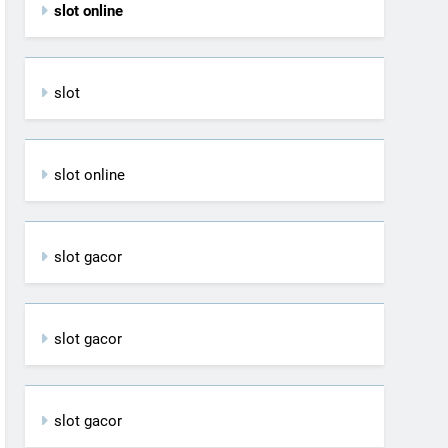
slot online
slot
slot online
slot gacor
slot gacor
slot gacor