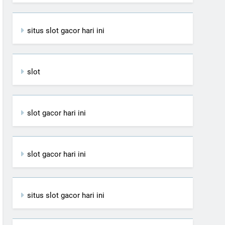
situs slot gacor hari ini
slot
slot gacor hari ini
slot gacor hari ini
situs slot gacor hari ini