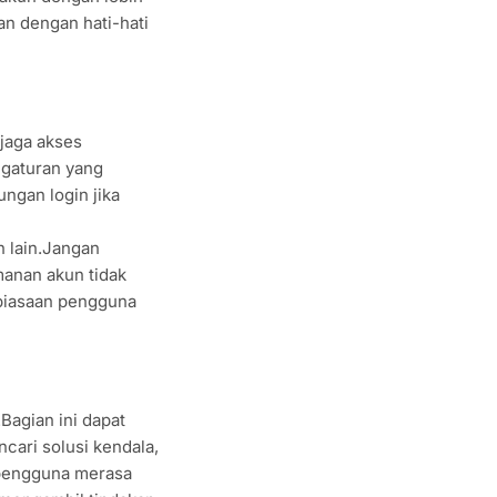
kan dengan hati-hati
jaga akses
gaturan yang
ungan login jika
 lain.Jangan
manan akun tidak
ebiasaan pengguna
agian ini dapat
ari solusi kendala,
 pengguna merasa