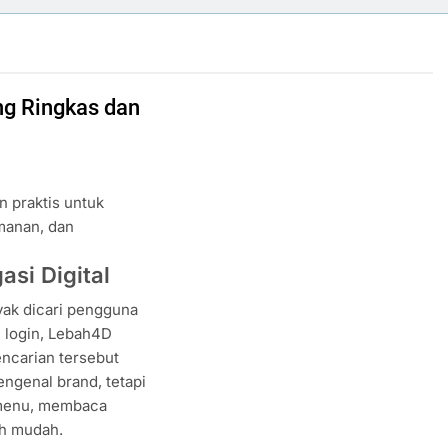
ng Ringkas dan
 praktis untuk
anan, dan
si Digital
yak dicari pengguna
D login, Lebah4D
encarian tersebut
ngenal brand, tetapi
 menu, membaca
ih mudah.