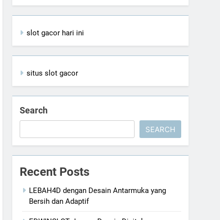
slot gacor hari ini
situs slot gacor
Search
SEARCH
Recent Posts
LEBAH4D dengan Desain Antarmuka yang
Bersih dan Adaptif