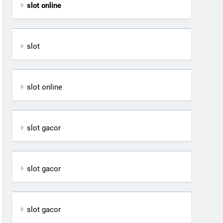
slot online
slot
slot online
slot gacor
slot gacor
slot gacor