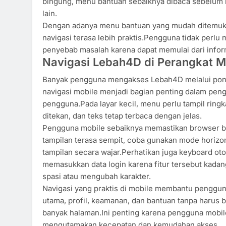
bingung, menu bantuan sebaiknya dibaca sebelum
lain.
Dengan adanya menu bantuan yang mudah ditemuk
navigasi terasa lebih praktis.Pengguna tidak perl
penyebab masalah karena dapat memulai dari inform
Navigasi Lebah4D di Perangkat M
Banyak pengguna mengakses Lebah4D melalui pons
navigasi mobile menjadi bagian penting dalam pen
pengguna.Pada layar kecil, menu perlu tampil ring
ditekan, dan teks tetap terbaca dengan jelas.
Pengguna mobile sebaiknya memastikan browser ber
tampilan terasa sempit, coba gunakan mode horizon
tampilan secara wajar.Perhatikan juga keyboard oto
memasukkan data login karena fitur tersebut kad
spasi atau mengubah karakter.
Navigasi yang praktis di mobile membantu pengg
utama, profil, keamanan, dan bantuan tanpa harus b
banyak halaman.Ini penting karena pengguna mobil
mengutamakan kecepatan dan kemudahan akses.