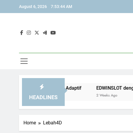
Skip
August 6, 2026
7:53:45 AM
to
content
Flo
Bergabung
 yang Bersih dan Adaptif
EDWINSLOT dengan Desain Di
2 Weeks Ago
HEADLINES
Home
Lebah4D