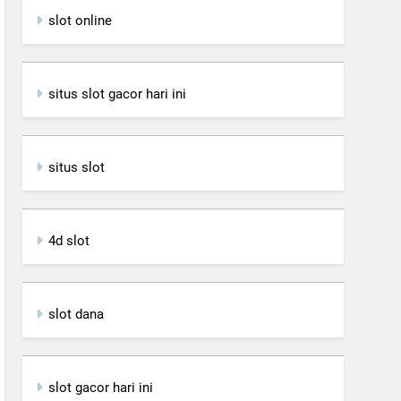
slot online
situs slot gacor hari ini
situs slot
4d slot
slot dana
slot gacor hari ini