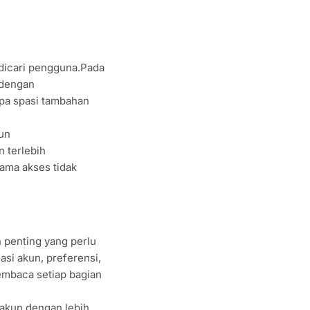
dicari pengguna.Pada
 dengan
npa spasi tambahan
kun
n terlebih
ama akses tidak
n penting yang perlu
asi akun, preferensi,
mbaca setiap bagian
 akun dengan lebih