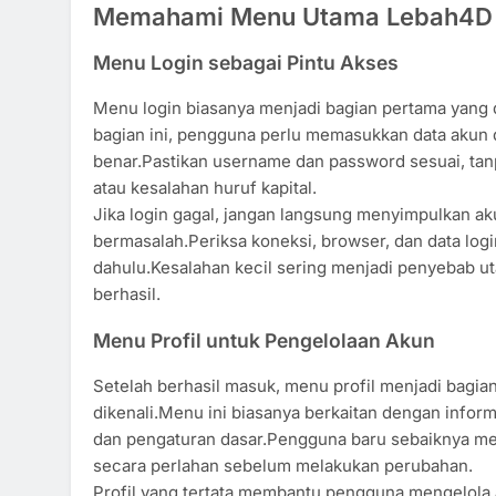
Memahami Menu Utama Lebah4D
Menu Login sebagai Pintu Akses
Menu login biasanya menjadi bagian pertama yang 
bagian ini, pengguna perlu memasukkan data akun
benar.Pastikan username dan password sesuai, ta
atau kesalahan huruf kapital.
Jika login gagal, jangan langsung menyimpulkan a
bermasalah.Periksa koneksi, browser, dan data logi
dahulu.Kesalahan kecil sering menjadi penyebab ut
berhasil.
Menu Profil untuk Pengelolaan Akun
Setelah berhasil masuk, menu profil menjadi bagia
dikenali.Menu ini biasanya berkaitan dengan inform
dan pengaturan dasar.Pengguna baru sebaiknya me
secara perlahan sebelum melakukan perubahan.
Profil yang tertata membantu pengguna mengelola