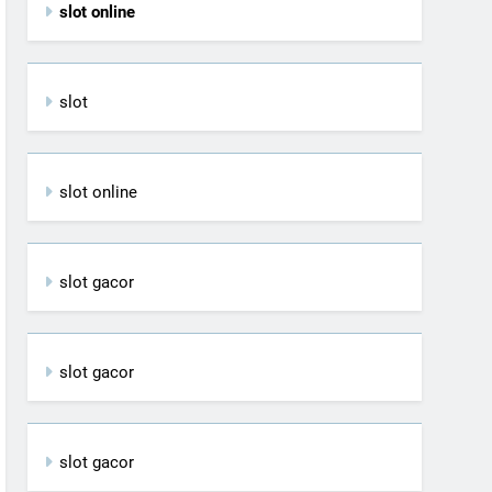
slot online
slot
slot online
slot gacor
slot gacor
slot gacor