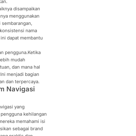
kan.
iknya disampaikan
ngnya menggunakan
di sembarangan,
 konsistensi nama
 ini dapat membantu
han pengguna.Ketika
 lebih mudah
tuan, dan mana hal
.Ini menjadi bagian
n dan terpercaya.
m Navigasi
vigasi yang
t pengguna kehilangan
 mereka memahami isi
sikan sebagai brand
ang praktis dan