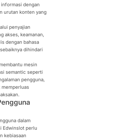
 informasi dengan
an urutan konten yang
alui penyajian
ng akses, keamanan,
lis dengan bahasa
 sebaiknya dihindari
a membantu mesin
si semantic seperti
 pengalaman pengguna,
at memperluas
paksakan.
 Pengguna
pengguna dalam
i Edwinslot perlu
an kebiasaan