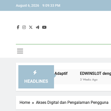
Skip
August 6, 2026
9:09:34 PM
to
content
Flo
Bergabung
a yang Bersih dan Adaptif
EDWINSLOT dengan Desain Di
3 Weeks Ago
HEADLINES
Home
Akses Digital dan Pengalaman Pengguna