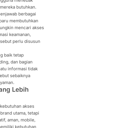
engguna menebak
g mereka butuhkan.
menjawab berbagai
a baru membutuhkan
ungkin mencari akses
masi keamanan,
rsebut perlu disusun
g baik tetap
ading, dan bagian
atu informasi tidak
ebut sebaiknya
nyaman.
ang Lebih
 kebutuhan akses
brand utama, tetapi
tif, aman, mobile,
emiliki kebutuhan