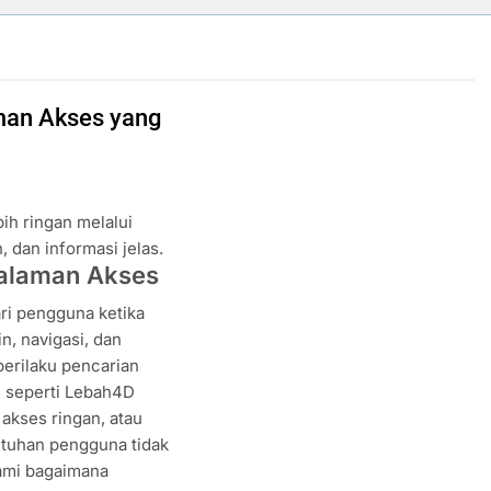
an Akses yang
h ringan melalui
, dan informasi jelas.
galaman Akses
ri pengguna ketika
, navigasi, dan
erilaku pencarian
i seperti Lebah4D
akses ringan, atau
tuhan pengguna tidak
ami bagaimana