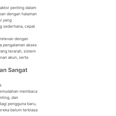
aktor penting dalam
apan dengan halaman
si yang
 sederhana, cepat
 relevan dengan
na pengalaman akses
yang terarah, sistem
anan akun, serta
an Sangat
a
 kemudahan membaca
ting, dan
Bagi pengguna baru,
ereka belum terbiasa