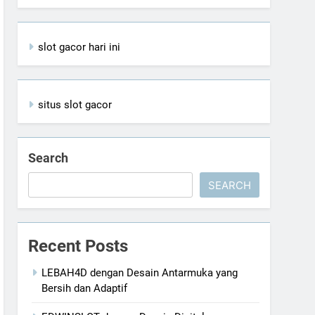
slot gacor hari ini
situs slot gacor
Search
SEARCH
Recent Posts
LEBAH4D dengan Desain Antarmuka yang
Bersih dan Adaptif