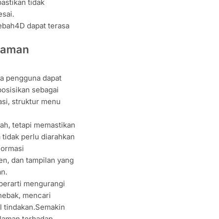
astikan tidak
esai.
ebah4D dapat terasa
laman
ka pengguna dapat
osisikan sebagai
si, struktur menu
ah, tetapi memastikan
 tidak perlu diarahkan
formasi
en, dan tampilan yang
n.
berarti mengurangi
nebak, mencari
l tindakan.Semakin
alaman terhadap