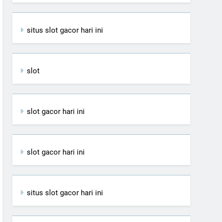
situs slot gacor hari ini
slot
slot gacor hari ini
slot gacor hari ini
situs slot gacor hari ini