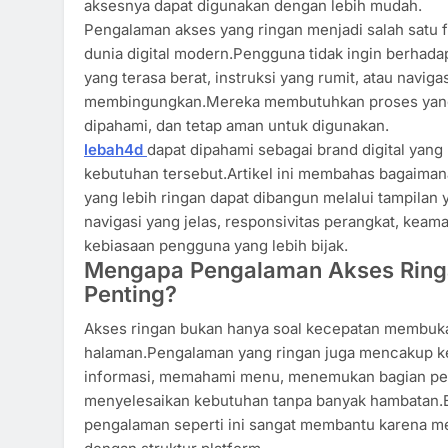
aksesnya dapat digunakan dengan lebih mudah.
Pengalaman akses yang ringan menjadi salah satu f
dunia digital modern.Pengguna tidak ingin berhad
yang terasa berat, instruksi yang rumit, atau naviga
membingungkan.Mereka membutuhkan proses yang
dipahami, dan tetap aman untuk digunakan.
lebah4d
dapat dipahami sebagai brand digital yang
kebutuhan tersebut.Artikel ini membahas bagaima
yang lebih ringan dapat dibangun melalui tampilan 
navigasi yang jelas, responsivitas perangkat, keam
kebiasaan pengguna yang lebih bijak.
Mengapa Pengalaman Akses Ring
Penting?
Akses ringan bukan hanya soal kecepatan membuk
halaman.Pengalaman yang ringan juga mencakup
informasi, memahami menu, menemukan bagian pen
menyelesaikan kebutuhan tanpa banyak hambatan.
pengalaman seperti ini sangat membantu karena m