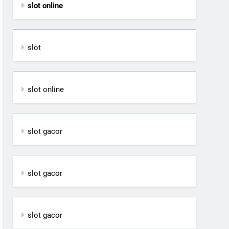
slot online
slot
slot online
slot gacor
slot gacor
slot gacor