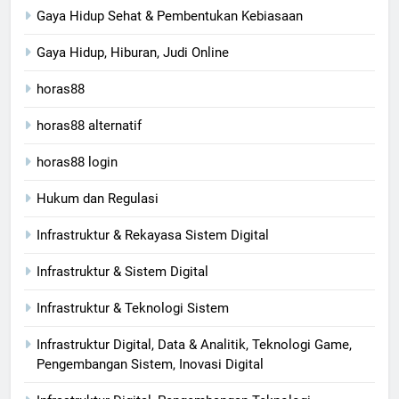
Gaya Hidup Sehat & Pembentukan Kebiasaan
Gaya Hidup, Hiburan, Judi Online
horas88
horas88 alternatif
horas88 login
Hukum dan Regulasi
Infrastruktur & Rekayasa Sistem Digital
Infrastruktur & Sistem Digital
Infrastruktur & Teknologi Sistem
Infrastruktur Digital, Data & Analitik, Teknologi Game,
Pengembangan Sistem, Inovasi Digital