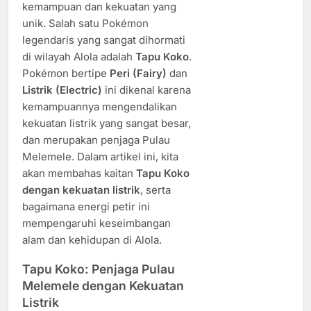
kemampuan dan kekuatan yang
unik. Salah satu Pokémon
legendaris yang sangat dihormati
di wilayah Alola adalah
Tapu Koko
.
Pokémon bertipe
Peri (Fairy)
dan
Listrik (Electric)
ini dikenal karena
kemampuannya mengendalikan
kekuatan listrik yang sangat besar,
dan merupakan penjaga Pulau
Melemele. Dalam artikel ini, kita
akan membahas kaitan
Tapu Koko
dengan kekuatan listrik
, serta
bagaimana energi petir ini
mempengaruhi keseimbangan
alam dan kehidupan di Alola.
Tapu Koko: Penjaga Pulau
Melemele dengan Kekuatan
Listrik