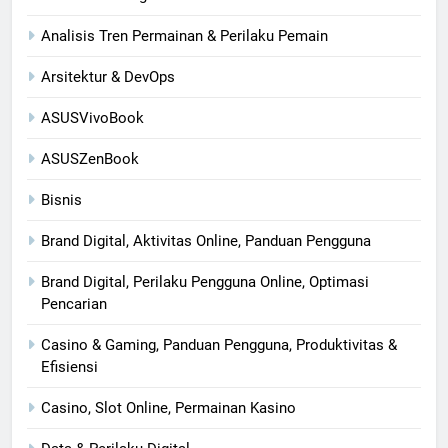
Analisis Tren Permainan & Perilaku Pemain
Arsitektur & DevOps
ASUSVivoBook
ASUSZenBook
Bisnis
Brand Digital, Aktivitas Online, Panduan Pengguna
Brand Digital, Perilaku Pengguna Online, Optimasi
Pencarian
Casino & Gaming, Panduan Pengguna, Produktivitas &
Efisiensi
Casino, Slot Online, Permainan Kasino