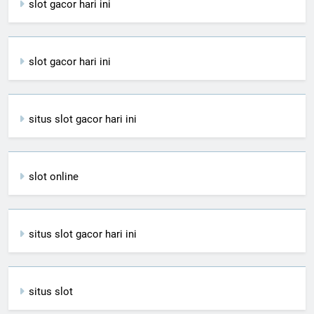
slot gacor hari ini
slot gacor hari ini
situs slot gacor hari ini
slot online
situs slot gacor hari ini
situs slot