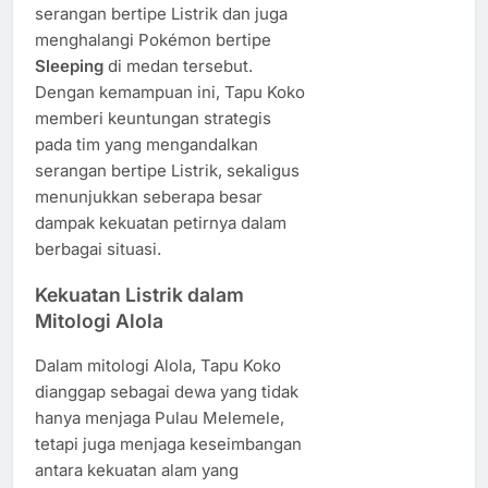
serangan bertipe Listrik dan juga
menghalangi Pokémon bertipe
Sleeping
di medan tersebut.
Dengan kemampuan ini, Tapu Koko
memberi keuntungan strategis
pada tim yang mengandalkan
serangan bertipe Listrik, sekaligus
menunjukkan seberapa besar
dampak kekuatan petirnya dalam
berbagai situasi.
Kekuatan Listrik dalam
Mitologi Alola
Dalam mitologi Alola, Tapu Koko
dianggap sebagai dewa yang tidak
hanya menjaga Pulau Melemele,
tetapi juga menjaga keseimbangan
antara kekuatan alam yang