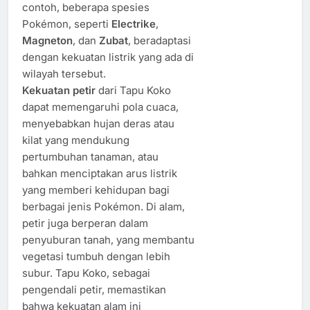
contoh, beberapa spesies
Pokémon, seperti
Electrike
,
Magneton
, dan
Zubat
, beradaptasi
dengan kekuatan listrik yang ada di
wilayah tersebut.
Kekuatan petir
dari Tapu Koko
dapat memengaruhi pola cuaca,
menyebabkan hujan deras atau
kilat yang mendukung
pertumbuhan tanaman, atau
bahkan menciptakan arus listrik
yang memberi kehidupan bagi
berbagai jenis Pokémon. Di alam,
petir juga berperan dalam
penyuburan tanah, yang membantu
vegetasi tumbuh dengan lebih
subur. Tapu Koko, sebagai
pengendali petir, memastikan
bahwa kekuatan alam ini