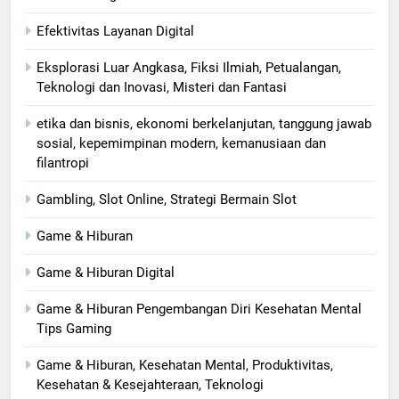
Efektivitas Layanan Digital
Eksplorasi Luar Angkasa, Fiksi Ilmiah, Petualangan,
Teknologi dan Inovasi, Misteri dan Fantasi
etika dan bisnis, ekonomi berkelanjutan, tanggung jawab
sosial, kepemimpinan modern, kemanusiaan dan
filantropi
Gambling, Slot Online, Strategi Bermain Slot
Game & Hiburan
Game & Hiburan Digital
Game & Hiburan Pengembangan Diri Kesehatan Mental
Tips Gaming
Game & Hiburan, Kesehatan Mental, Produktivitas,
Kesehatan & Kesejahteraan, Teknologi