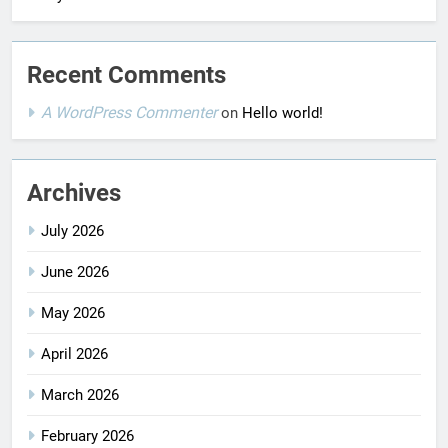
Recent Comments
A WordPress Commenter
on
Hello world!
Archives
July 2026
June 2026
May 2026
April 2026
March 2026
February 2026