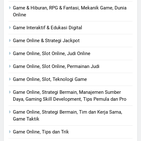
Game & Hiburan, RPG & Fantasi, Mekanik Game, Dunia
Online
Game Interaktif & Edukasi Digital
Game Online & Strategi Jackpot
Game Online, Slot Online, Judi Online
Game Online, Slot Online, Permainan Judi
Game Online, Slot, Teknologi Game
Game Online, Strategi Bermain, Manajemen Sumber
Daya, Gaming Skill Development, Tips Pemula dan Pro
Game Online, Strategi Bermain, Tim dan Kerja Sama,
Game Taktik
Game Online, Tips dan Trik