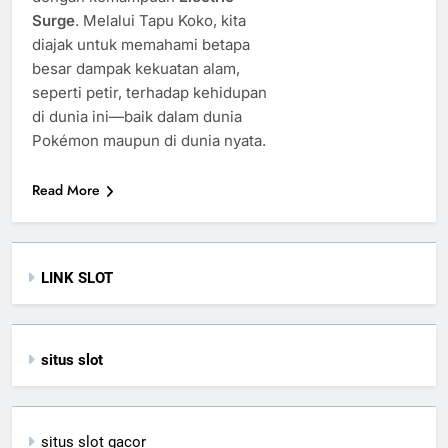
Surge
. Melalui Tapu Koko, kita
diajak untuk memahami betapa
besar dampak kekuatan alam,
seperti petir, terhadap kehidupan
di dunia ini—baik dalam dunia
Pokémon maupun di dunia nyata.
Read More
LINK SLOT
situs slot
situs slot gacor