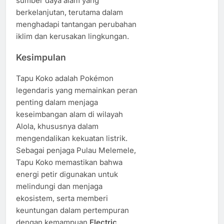
sumber daya alam yang
berkelanjutan, terutama dalam
menghadapi tantangan perubahan
iklim dan kerusakan lingkungan.
Kesimpulan
Tapu Koko adalah Pokémon
legendaris yang memainkan peran
penting dalam menjaga
keseimbangan alam di wilayah
Alola, khususnya dalam
mengendalikan kekuatan listrik.
Sebagai penjaga Pulau Melemele,
Tapu Koko memastikan bahwa
energi petir digunakan untuk
melindungi dan menjaga
ekosistem, serta memberi
keuntungan dalam pertempuran
dengan kemampuan
Electric