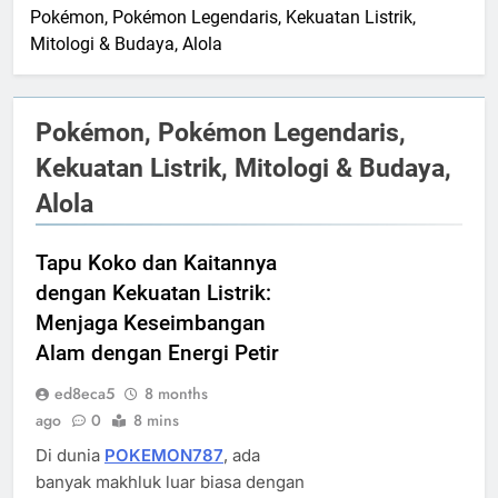
Pokémon, Pokémon Legendaris, Kekuatan Listrik,
Mitologi & Budaya, Alola
Pokémon, Pokémon Legendaris,
Kekuatan Listrik, Mitologi & Budaya,
Alola
Tapu Koko dan Kaitannya
dengan Kekuatan Listrik:
Menjaga Keseimbangan
Alam dengan Energi Petir
ed8eca5
8 months
ago
0
8 mins
Di dunia
POKEMON787
, ada
banyak makhluk luar biasa dengan