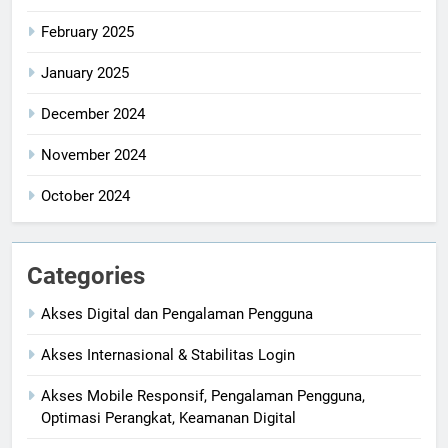
February 2025
January 2025
December 2024
November 2024
October 2024
Categories
Akses Digital dan Pengalaman Pengguna
Akses Internasional & Stabilitas Login
Akses Mobile Responsif, Pengalaman Pengguna,
Optimasi Perangkat, Keamanan Digital