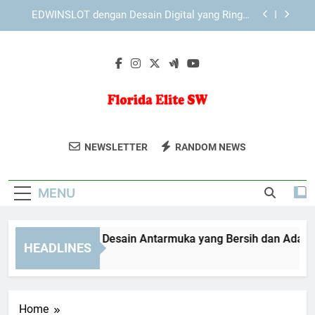
Skip
LEBAH4D dengan Desain Digital yang Ringan dan
to
Adaptif
content
KAYA787 dan Penerapan Sistem Responsif untuk
Pengguna Modern
LEBAH4D dengan Desain Antarmuka yang Bersih
dan Adaptif
EDWINSLOT dengan Desain Digital yang Ringan
dan Adaptif
Florida Elite SW
Bergabunglah Dengan Komunitas
LEBAH4D dengan Desain Digital yang Ringan dan
NEWSLETTER
RANDOM NEWS
Adaptif
Olahraga Dan Kesehatan Di Florida Elite
KAYA787 dan Penerapan Sistem Responsif untuk
SW. Untuk Hidup Sehat Dan Aktif.
Pengguna Modern
MENU
EBAH4D dengan Desain Antarmuka yang Bersih dan Adaptif
HEADLINES
Weeks Ago
Home