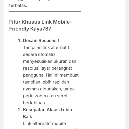
terbatas.
Fitur Khusus Link Mobile-
Friendly Kaya787
Desain Responsif
Tampilan link alternatif
secara otomatis
menyesuaikan ukuran dan
resolusi layar perangkat
pengguna. Hal ini membuat
tampilan lebih rapi dan
nyaman digunakan, tanpa
perlu zoom atau scroll
berlebihan.
Kecepatan Akses Lebih
Baik
Link alternatif mobile