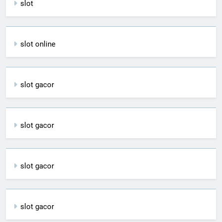
slot
slot online
slot gacor
slot gacor
slot gacor
slot gacor