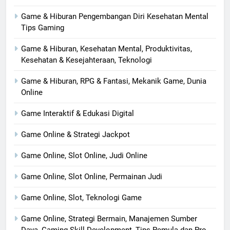
Game & Hiburan Pengembangan Diri Kesehatan Mental
Tips Gaming
Game & Hiburan, Kesehatan Mental, Produktivitas,
Kesehatan & Kesejahteraan, Teknologi
Game & Hiburan, RPG & Fantasi, Mekanik Game, Dunia
Online
Game Interaktif & Edukasi Digital
Game Online & Strategi Jackpot
Game Online, Slot Online, Judi Online
Game Online, Slot Online, Permainan Judi
Game Online, Slot, Teknologi Game
Game Online, Strategi Bermain, Manajemen Sumber