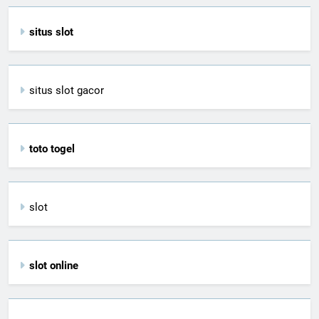
situs slot
situs slot gacor
toto togel
slot
slot online