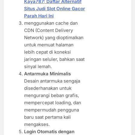
Kaya787: Daftar Alternatif
Situs Judi Slot Online Gacor
Parah Hari Ini
menggunakan cache dan
CDN (Content Delivery
Network) yang dioptimalkan
untuk memuat halaman
lebih cepat di koneksi
jaringan seluler, bahkan saat
sinyal lemah.
Antarmuka Minimalis
Desain antarmuka sengaja
disederhanakan untuk
mengurangi beban grafis,
mempercepat loading, dan
mempermudah pengguna
baru saat pertama kali
mengakses.
Login Otomatis dengan