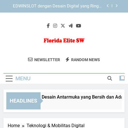
Skip
LEBAH4D dengan Desain Digital yang Ringan dan
to
Adaptif
content
KAYA787 dan Penerapan Sistem Responsif untuk
Pengguna Modern
LEBAH4D dengan Desain Antarmuka yang Bersih
dan Adaptif
EDWINSLOT dengan Desain Digital yang Ringan
dan Adaptif
Florida Elite SW
Bergabunglah Dengan Komunitas
LEBAH4D dengan Desain Digital yang Ringan dan
NEWSLETTER
RANDOM NEWS
Adaptif
Olahraga Dan Kesehatan Di Florida Elite
KAYA787 dan Penerapan Sistem Responsif untuk
SW. Untuk Hidup Sehat Dan Aktif.
Pengguna Modern
MENU
EBAH4D dengan Desain Antarmuka yang Bersih dan Adaptif
HEADLINES
Weeks Ago
Home
Teknologi & Mobilitas Digital