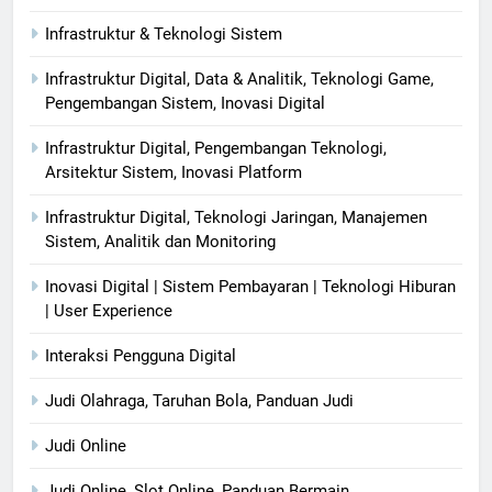
Infrastruktur & Teknologi Sistem
Infrastruktur Digital, Data & Analitik, Teknologi Game,
Pengembangan Sistem, Inovasi Digital
Infrastruktur Digital, Pengembangan Teknologi,
Arsitektur Sistem, Inovasi Platform
Infrastruktur Digital, Teknologi Jaringan, Manajemen
Sistem, Analitik dan Monitoring
Inovasi Digital | Sistem Pembayaran | Teknologi Hiburan
| User Experience
Interaksi Pengguna Digital
Judi Olahraga, Taruhan Bola, Panduan Judi
Judi Online
Judi Online, Slot Online, Panduan Bermain