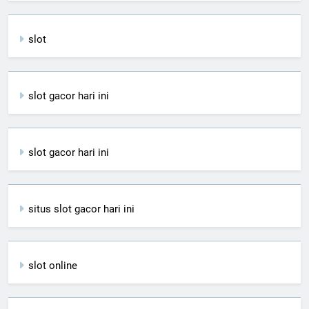
slot
slot gacor hari ini
slot gacor hari ini
situs slot gacor hari ini
slot online