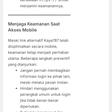
https://
menjamin keamanannya.
Menjaga Keamanan Saat
Akses Mobile
Meski link alternatif Kaya787 telah
dioptimalkan secara mobile,
keamanan tetap menjadi perhatian
utama. Beberapa langkah preventif
yang dianjurkan:
Jangan pernah membagikan
informasi login ke pihak lain,
meski melalui pesan instan.
Hindari menggunakan
perangkat umum untuk login
jika tidak benar-benar
diperlukan.