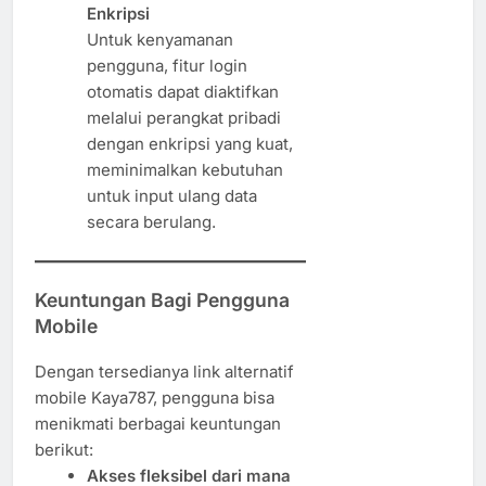
Enkripsi
Untuk kenyamanan
pengguna, fitur login
otomatis dapat diaktifkan
melalui perangkat pribadi
dengan enkripsi yang kuat,
meminimalkan kebutuhan
untuk input ulang data
secara berulang.
Keuntungan Bagi Pengguna
Mobile
Dengan tersedianya link alternatif
mobile Kaya787, pengguna bisa
menikmati berbagai keuntungan
berikut:
Akses fleksibel dari mana