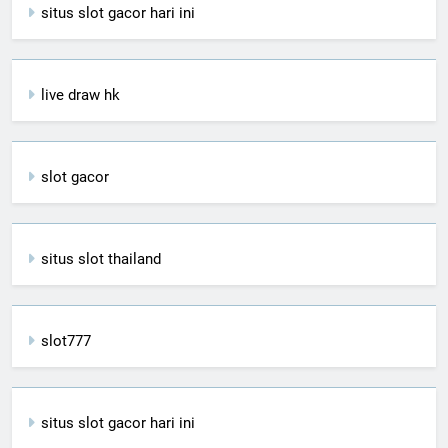
situs slot gacor hari ini
live draw hk
slot gacor
situs slot thailand
slot777
situs slot gacor hari ini