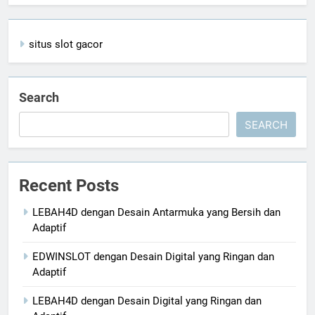
situs slot gacor
Search
SEARCH
Recent Posts
LEBAH4D dengan Desain Antarmuka yang Bersih dan
Adaptif
EDWINSLOT dengan Desain Digital yang Ringan dan
Adaptif
LEBAH4D dengan Desain Digital yang Ringan dan