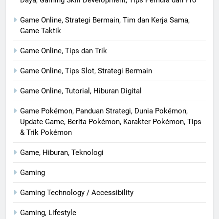
Daya, Gaming Skill Development, Tips Pemula dan Pro
Game Online, Strategi Bermain, Tim dan Kerja Sama,
Game Taktik
Game Online, Tips dan Trik
Game Online, Tips Slot, Strategi Bermain
Game Online, Tutorial, Hiburan Digital
Game Pokémon, Panduan Strategi, Dunia Pokémon,
Update Game, Berita Pokémon, Karakter Pokémon, Tips
& Trik Pokémon
Game, Hiburan, Teknologi
Gaming
Gaming Technology / Accessibility
Gaming, Lifestyle