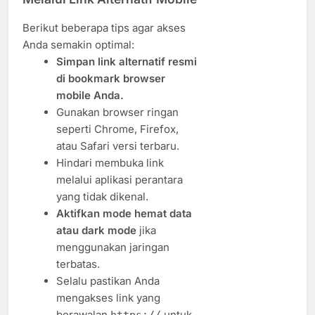
Berikut beberapa tips agar akses
Anda semakin optimal:
Simpan link alternatif resmi
di bookmark browser
mobile Anda.
Gunakan browser ringan
seperti Chrome, Firefox,
atau Safari versi terbaru.
Hindari membuka link
melalui aplikasi perantara
yang tidak dikenal.
Aktifkan mode hemat data
atau dark mode
jika
menggunakan jaringan
terbatas.
Selalu pastikan Anda
mengakses link yang
berawalan
untuk