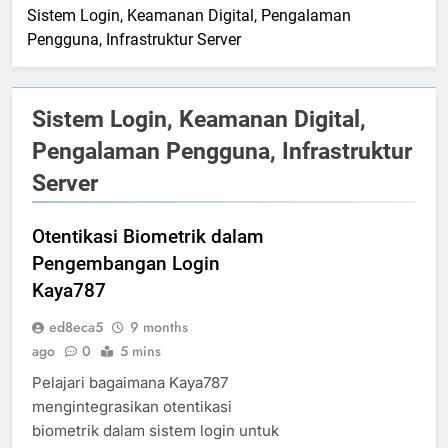
Sistem Login, Keamanan Digital, Pengalaman
Pengguna, Infrastruktur Server
Sistem Login, Keamanan Digital,
Pengalaman Pengguna, Infrastruktur
Server
Otentikasi Biometrik dalam
Pengembangan Login
Kaya787
ed8eca5
9 months
ago
0
5 mins
Pelajari bagaimana Kaya787
mengintegrasikan otentikasi
biometrik dalam sistem login untuk