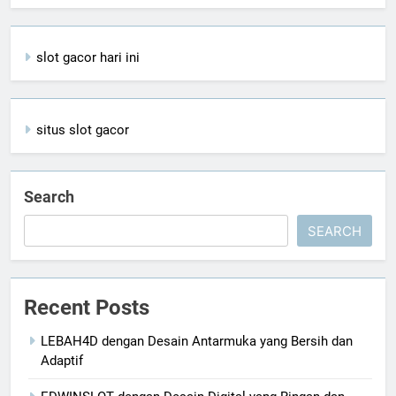
slot gacor hari ini
situs slot gacor
Search
SEARCH
Recent Posts
LEBAH4D dengan Desain Antarmuka yang Bersih dan
Adaptif