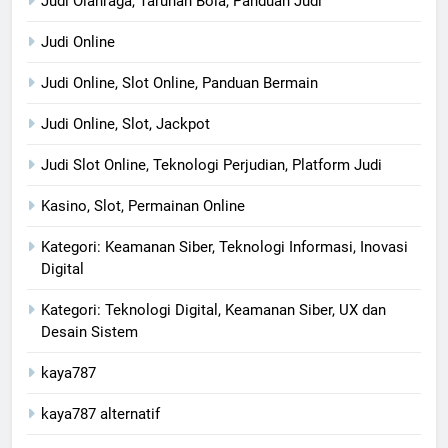
Judi Olahraga, Taruhan Bola, Panduan Judi
Judi Online
Judi Online, Slot Online, Panduan Bermain
Judi Online, Slot, Jackpot
Judi Slot Online, Teknologi Perjudian, Platform Judi
Kasino, Slot, Permainan Online
Kategori: Keamanan Siber, Teknologi Informasi, Inovasi
Digital
Kategori: Teknologi Digital, Keamanan Siber, UX dan
Desain Sistem
kaya787
kaya787 alternatif