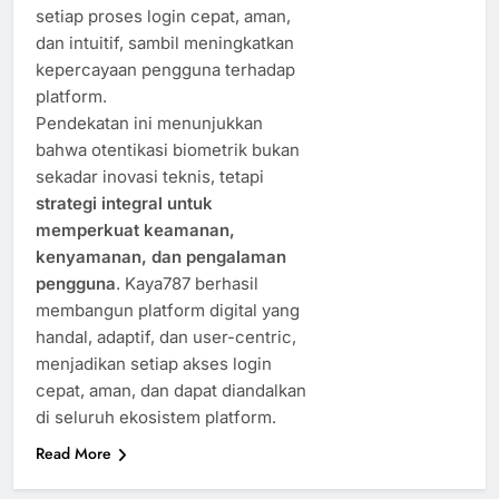
setiap proses login cepat, aman,
dan intuitif, sambil meningkatkan
kepercayaan pengguna terhadap
platform.
Pendekatan ini menunjukkan
bahwa otentikasi biometrik bukan
sekadar inovasi teknis, tetapi
strategi integral untuk
memperkuat keamanan,
kenyamanan, dan pengalaman
pengguna
. Kaya787 berhasil
membangun platform digital yang
handal, adaptif, dan user-centric,
menjadikan setiap akses login
cepat, aman, dan dapat diandalkan
di seluruh ekosistem platform.
Read More