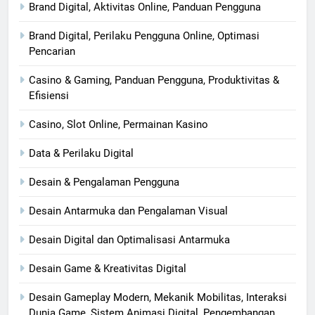
Brand Digital, Aktivitas Online, Panduan Pengguna
Brand Digital, Perilaku Pengguna Online, Optimasi
Pencarian
Casino & Gaming, Panduan Pengguna, Produktivitas &
Efisiensi
Casino, Slot Online, Permainan Kasino
Data & Perilaku Digital
Desain & Pengalaman Pengguna
Desain Antarmuka dan Pengalaman Visual
Desain Digital dan Optimalisasi Antarmuka
Desain Game & Kreativitas Digital
Desain Gameplay Modern, Mekanik Mobilitas, Interaksi
Dunia Game, Sistem Animasi Digital, Pengembangan