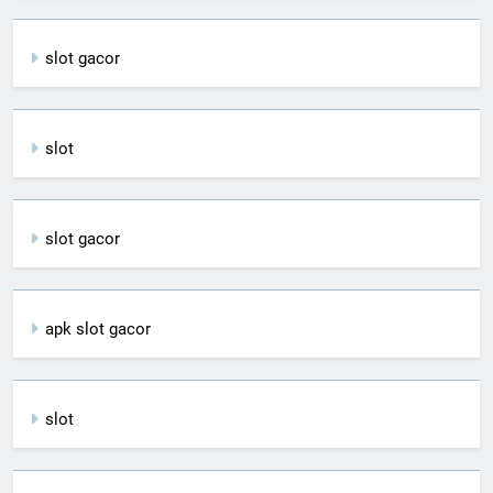
slot gacor
slot
slot gacor
apk slot gacor
slot