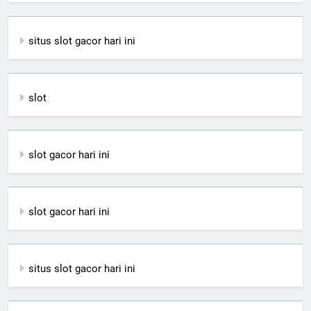
situs slot gacor hari ini
slot
slot gacor hari ini
slot gacor hari ini
situs slot gacor hari ini