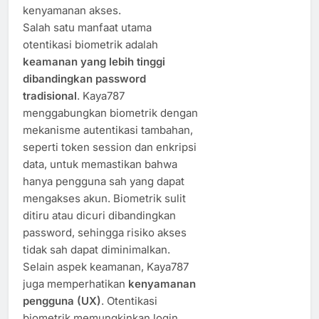
kenyamanan akses.
Salah satu manfaat utama
otentikasi biometrik adalah
keamanan yang lebih tinggi
dibandingkan password
tradisional
. Kaya787
menggabungkan biometrik dengan
mekanisme autentikasi tambahan,
seperti token session dan enkripsi
data, untuk memastikan bahwa
hanya pengguna sah yang dapat
mengakses akun. Biometrik sulit
ditiru atau dicuri dibandingkan
password, sehingga risiko akses
tidak sah dapat diminimalkan.
Selain aspek keamanan, Kaya787
juga memperhatikan
kenyamanan
pengguna (UX)
. Otentikasi
biometrik memungkinkan login