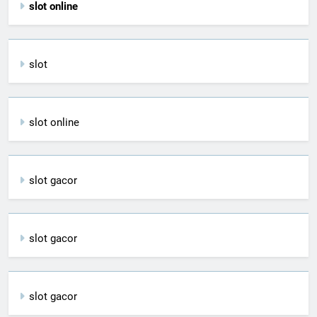
slot online
slot
slot online
slot gacor
slot gacor
slot gacor