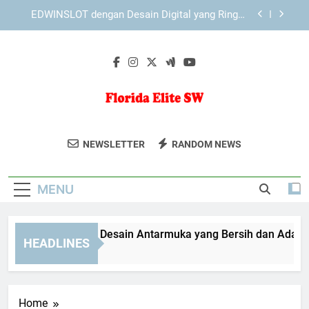
Skip
LEBAH4D dengan Desain Digital yang Ringan dan
to
Adaptif
content
KAYA787 dan Penerapan Sistem Responsif untuk
Pengguna Modern
LEBAH4D dengan Desain Antarmuka yang Bersih
dan Adaptif
EDWINSLOT dengan Desain Digital yang Ringan
dan Adaptif
Florida Elite SW
Bergabunglah Dengan Komunitas
LEBAH4D dengan Desain Digital yang Ringan dan
NEWSLETTER
RANDOM NEWS
Adaptif
Olahraga Dan Kesehatan Di Florida Elite
KAYA787 dan Penerapan Sistem Responsif untuk
SW. Untuk Hidup Sehat Dan Aktif.
Pengguna Modern
MENU
EBAH4D dengan Desain Antarmuka yang Bersih dan Adaptif
HEADLINES
Weeks Ago
Home