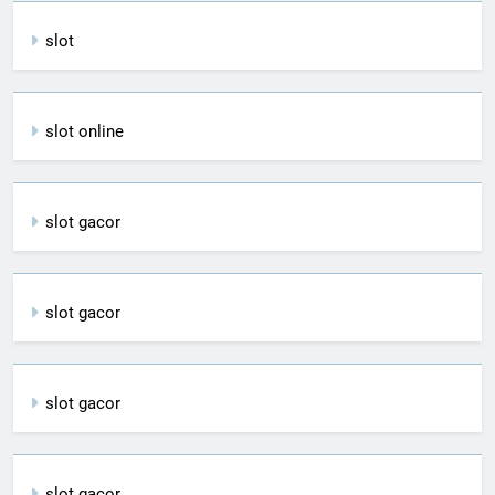
slot
slot online
slot gacor
slot gacor
slot gacor
slot gacor