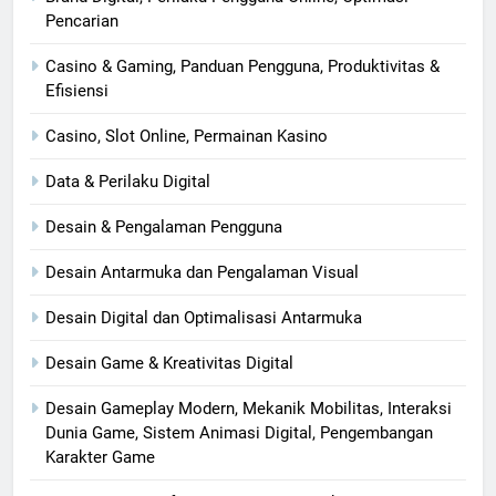
Pencarian
Casino & Gaming, Panduan Pengguna, Produktivitas &
Efisiensi
Casino, Slot Online, Permainan Kasino
Data & Perilaku Digital
Desain & Pengalaman Pengguna
Desain Antarmuka dan Pengalaman Visual
Desain Digital dan Optimalisasi Antarmuka
Desain Game & Kreativitas Digital
Desain Gameplay Modern, Mekanik Mobilitas, Interaksi
Dunia Game, Sistem Animasi Digital, Pengembangan
Karakter Game