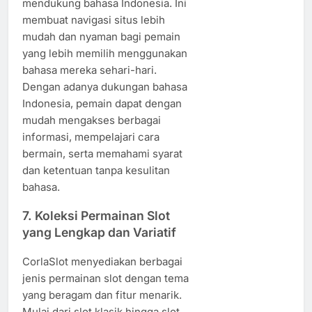
mendukung bahasa Indonesia. Ini
membuat navigasi situs lebih
mudah dan nyaman bagi pemain
yang lebih memilih menggunakan
bahasa mereka sehari-hari.
Dengan adanya dukungan bahasa
Indonesia, pemain dapat dengan
mudah mengakses berbagai
informasi, mempelajari cara
bermain, serta memahami syarat
dan ketentuan tanpa kesulitan
bahasa.
7.
Koleksi Permainan Slot
yang Lengkap dan Variatif
CorlaSlot menyediakan berbagai
jenis permainan slot dengan tema
yang beragam dan fitur menarik.
Mulai dari slot klasik hingga slot