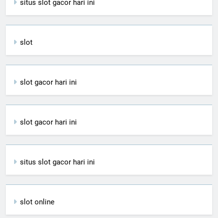
situs slot gacor hari ini
slot
slot gacor hari ini
slot gacor hari ini
situs slot gacor hari ini
slot online