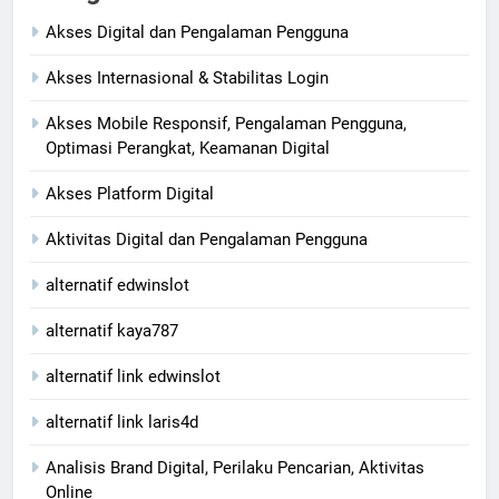
Akses Digital dan Pengalaman Pengguna
Akses Internasional & Stabilitas Login
Akses Mobile Responsif, Pengalaman Pengguna,
Optimasi Perangkat, Keamanan Digital
Akses Platform Digital
Aktivitas Digital dan Pengalaman Pengguna
alternatif edwinslot
alternatif kaya787
alternatif link edwinslot
alternatif link laris4d
Analisis Brand Digital, Perilaku Pencarian, Aktivitas
Online