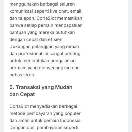
menggunakan berbagai saluran
komunikasi seperti live chat, email,
dan telepon, CorlaSlot memastikan
bahwa setiap pemain mendapatkan
bantuan yang mereka butuhkan
dengan cepat dan efisien.
Dukungan pelanggan yang ramah
dan profesional ini sangat penting
untuk menciptakan pengalaman
bermain yang menyenangkan dan
bebas stres.
5.
Transaksi yang Mudah
dan Cepat
CorlaSlot menyediakan berbagai
metode pembayaran yang populer
dan aman untuk pemain Indonesia.
Dengan opsi pembayaran seperti