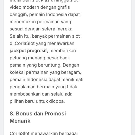
video modern dengan grafis
canggih, pemain Indonesia dapat
menemukan permainan yang
sesuai dengan selera mereka.
Selain itu, banyak permainan slot
di CorlaSlot yang menawarkan
jackpot progresif
, memberikan
peluang menang besar bagi
pemain yang beruntung. Dengan
koleksi permainan yang beragam,
pemain Indonesia dapat menikmati
pengalaman bermain yang tidak
membosankan dan selalu ada
pilihan baru untuk dicoba.
8.
Bonus dan Promosi
Menarik
CorlaSlot menawarkan berbagai