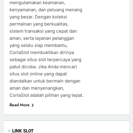
mengutamakan keamanan,
kenyamanan, dan peluang menang
yang besar. Dengan koleksi
permainan yang berkualitas,
sistem transaksi yang cepat dan
aman, serta layanan pelanggan
yang selalu siap membantu,
CorlaSlot membuktikan dirinya
sebagai situs slot terpercaya yang
patut dicoba. Jika Anda mencari
situs slot online yang dapat
diandalkan untuk bermain dengan
aman dan menyenangkan,
CorlaSlot adalah pilihan yang tepat.
Read More
LINK SLOT