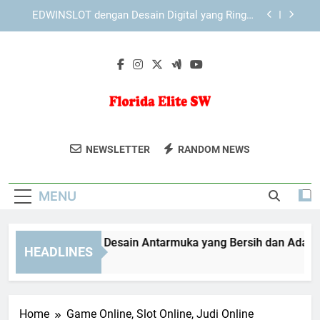
Skip
LEBAH4D dengan Desain Digital yang Ringan dan
to
Adaptif
content
KAYA787 dan Penerapan Sistem Responsif untuk
Pengguna Modern
LEBAH4D dengan Desain Antarmuka yang Bersih
dan Adaptif
EDWINSLOT dengan Desain Digital yang Ringan
dan Adaptif
Florida Elite SW
Bergabunglah Dengan Komunitas
LEBAH4D dengan Desain Digital yang Ringan dan
NEWSLETTER
RANDOM NEWS
Adaptif
Olahraga Dan Kesehatan Di Florida Elite
KAYA787 dan Penerapan Sistem Responsif untuk
SW. Untuk Hidup Sehat Dan Aktif.
Pengguna Modern
MENU
EBAH4D dengan Desain Antarmuka yang Bersih dan Adaptif
HEADLINES
Weeks Ago
Home
Game Online, Slot Online, Judi Online