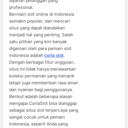
layanan pelanggan yang
profesional.
Bermain slot online di Indonesia
semakin populer, dan mencari
situs yang dapat diandalkan
menjadi hal yang penting. Salah
satu pilihan yang kini banyak
digemari oleh para pemain slot
Indonesia adalah
corla slot
.
Dengan berbagai fitur unggulan,
situs ini tidak hanya menawarkan
koleksi permainan yang menarik
tetapi juga memberikan rasa aman
dan nyaman bagi penggunanya.
Berikut adalah beberapa alasan
mengapa CorlaSlot bisa dianggap
sebagai situs slot terpercaya yang
sangat cocok untuk pemain
Indonesia, seperti Anda yang