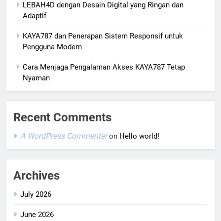
LEBAH4D dengan Desain Digital yang Ringan dan
Adaptif
KAYA787 dan Penerapan Sistem Responsif untuk
Pengguna Modern
Cara Menjaga Pengalaman Akses KAYA787 Tetap
Nyaman
Recent Comments
A WordPress Commenter
on
Hello world!
Archives
July 2026
June 2026