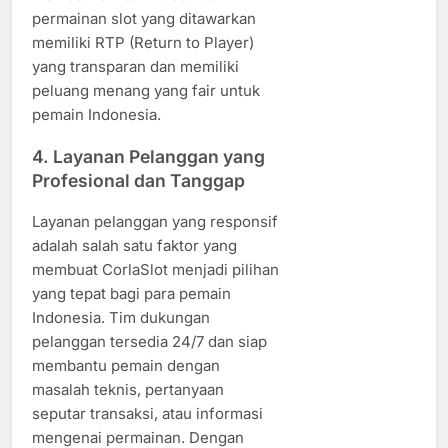
permainan slot yang ditawarkan
memiliki RTP (Return to Player)
yang transparan dan memiliki
peluang menang yang fair untuk
pemain Indonesia.
4.
Layanan Pelanggan yang
Profesional dan Tanggap
Layanan pelanggan yang responsif
adalah salah satu faktor yang
membuat CorlaSlot menjadi pilihan
yang tepat bagi para pemain
Indonesia. Tim dukungan
pelanggan tersedia 24/7 dan siap
membantu pemain dengan
masalah teknis, pertanyaan
seputar transaksi, atau informasi
mengenai permainan. Dengan