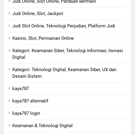
Judi Online, Slot Online, Panduan Bermain
Judi Online, Slot, Jackpot
Judi Slot Online, Teknologi Perjudian, Platform Judi
Kasino, Slot, Permainan Online
Kategori: Keamanan Siber, Teknologi Informasi, Inovasi
Digital
Kategori: Teknologi Digital, Keamanan Siber, UX dan
Desain Sistem
kaya787
kaya787 alternatif
kaya787 login
Keamanan & Teknologi Digital