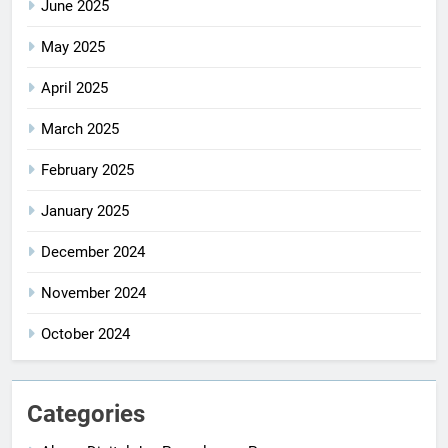
June 2025
May 2025
April 2025
March 2025
February 2025
January 2025
December 2024
November 2024
October 2024
Categories