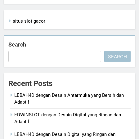
situs slot gacor
Search
SEARCH
Recent Posts
LEBAH4D dengan Desain Antarmuka yang Bersih dan
Adaptif
EDWINSLOT dengan Desain Digital yang Ringan dan
Adaptif
LEBAH4D dengan Desain Digital yang Ringan dan