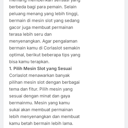
berbeda bagi para pemain. Selain
peluang menang yang lebih tinggi,
bermain di mesin slot yang sedang
gacor juga membuat permainan
terasa lebih seru dan
menyenangkan. Agar pengalaman
bermain kamu di Corlaslot semakin
optimal, berikut beberapa tips yang
bisa kamu terapkan.
1. Pilih Mesin Slot yang Sesuai
Corlaslot menawarkan banyak
pilihan mesin slot dengan berbagai
tema dan fitur. Pilih mesin yang
sesuai dengan minat dan gaya
bermainmu. Mesin yang kamu
sukai akan membuat permainan
lebih menyenangkan dan membuat
kamu betah bermain lebih lama.