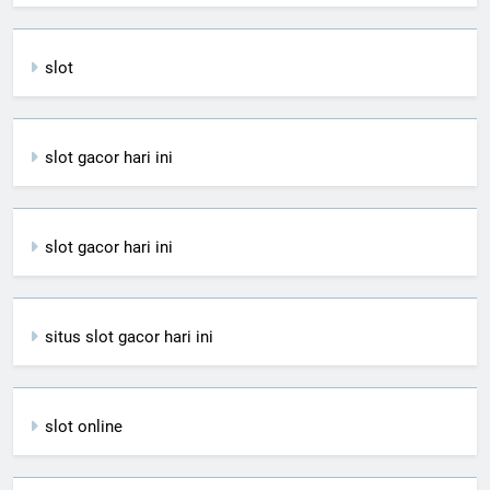
slot
slot gacor hari ini
slot gacor hari ini
situs slot gacor hari ini
slot online