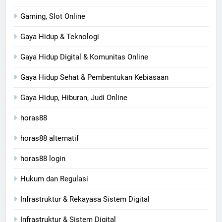
Gaming, Slot Online
Gaya Hidup & Teknologi
Gaya Hidup Digital & Komunitas Online
Gaya Hidup Sehat & Pembentukan Kebiasaan
Gaya Hidup, Hiburan, Judi Online
horas88
horas88 alternatif
horas88 login
Hukum dan Regulasi
Infrastruktur & Rekayasa Sistem Digital
Infrastruktur & Sistem Digital