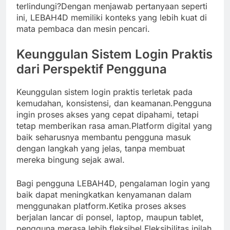
terlindungi?Dengan menjawab pertanyaan seperti
ini, LEBAH4D memiliki konteks yang lebih kuat di
mata pembaca dan mesin pencari.
Keunggulan Sistem Login Praktis
dari Perspektif Pengguna
Keunggulan sistem login praktis terletak pada
kemudahan, konsistensi, dan keamanan.Pengguna
ingin proses akses yang cepat dipahami, tetapi
tetap memberikan rasa aman.Platform digital yang
baik seharusnya membantu pengguna masuk
dengan langkah yang jelas, tanpa membuat
mereka bingung sejak awal.
Bagi pengguna LEBAH4D, pengalaman login yang
baik dapat meningkatkan kenyamanan dalam
menggunakan platform.Ketika proses akses
berjalan lancar di ponsel, laptop, maupun tablet,
pengguna merasa lebih fleksibel.Fleksibilitas inilah