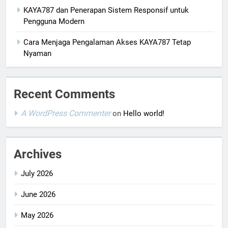
KAYA787 dan Penerapan Sistem Responsif untuk
Pengguna Modern
Cara Menjaga Pengalaman Akses KAYA787 Tetap
Nyaman
Recent Comments
A WordPress Commenter
on
Hello world!
Archives
July 2026
June 2026
May 2026