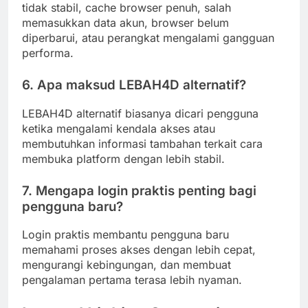
tidak stabil, cache browser penuh, salah
memasukkan data akun, browser belum
diperbarui, atau perangkat mengalami gangguan
performa.
6. Apa maksud LEBAH4D alternatif?
LEBAH4D alternatif biasanya dicari pengguna
ketika mengalami kendala akses atau
membutuhkan informasi tambahan terkait cara
membuka platform dengan lebih stabil.
7. Mengapa login praktis penting bagi
pengguna baru?
Login praktis membantu pengguna baru
memahami proses akses dengan lebih cepat,
mengurangi kebingungan, dan membuat
pengalaman pertama terasa lebih nyaman.