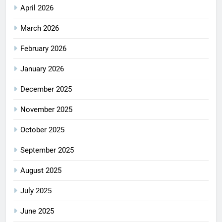
April 2026
March 2026
February 2026
January 2026
December 2025
November 2025
October 2025
September 2025
August 2025
July 2025
June 2025