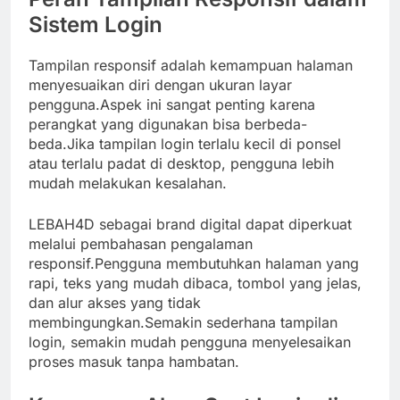
Sistem Login
Tampilan responsif adalah kemampuan halaman
menyesuaikan diri dengan ukuran layar
pengguna.Aspek ini sangat penting karena
perangkat yang digunakan bisa berbeda-
beda.Jika tampilan login terlalu kecil di ponsel
atau terlalu padat di desktop, pengguna lebih
mudah melakukan kesalahan.
LEBAH4D sebagai brand digital dapat diperkuat
melalui pembahasan pengalaman
responsif.Pengguna membutuhkan halaman yang
rapi, teks yang mudah dibaca, tombol yang jelas,
dan alur akses yang tidak
membingungkan.Semakin sederhana tampilan
login, semakin mudah pengguna menyelesaikan
proses masuk tanpa hambatan.