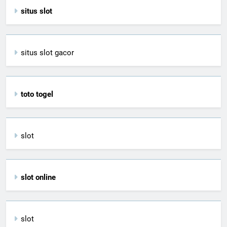
situs slot
situs slot gacor
toto togel
slot
slot online
slot