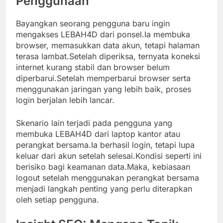
Penggunaan
Bayangkan seorang pengguna baru ingin
mengakses LEBAH4D dari ponsel.Ia membuka
browser, memasukkan data akun, tetapi halaman
terasa lambat.Setelah diperiksa, ternyata koneksi
internet kurang stabil dan browser belum
diperbarui.Setelah memperbarui browser serta
menggunakan jaringan yang lebih baik, proses
login berjalan lebih lancar.
Skenario lain terjadi pada pengguna yang
membuka LEBAH4D dari laptop kantor atau
perangkat bersama.Ia berhasil login, tetapi lupa
keluar dari akun setelah selesai.Kondisi seperti ini
berisiko bagi keamanan data.Maka, kebiasaan
logout setelah menggunakan perangkat bersama
menjadi langkah penting yang perlu diterapkan
oleh setiap pengguna.