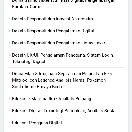
Dunia Game, Sistem Animasi Digital, Pengembangan
Karakter Game
Desain Responsif dan Inovasi Antarmuka
Desain Responsif dan Pengalaman Digital
Desain Responsif dan Pengalaman Lintas Layar
Desain UX/UI, Pengalaman Pengguna, Sistem Login,
Teknologi Digital
Dunia Fiksi & Imajinasi Sejarah dan Peradaban Fiksi
Mitologi dan Legenda Analisis Narasi Pokémon
Simbolisme Budaya Kuno
Edukasi · Matematika · Analisis Peluang
Edukasi Digital, Teknologi Permainan, Analisis Sosial
Edukasi Pengguna Digital