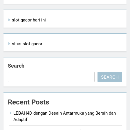
slot gacor hari ini
situs slot gacor
Search
SEARCH
Recent Posts
LEBAH4D dengan Desain Antarmuka yang Bersih dan
Adaptif