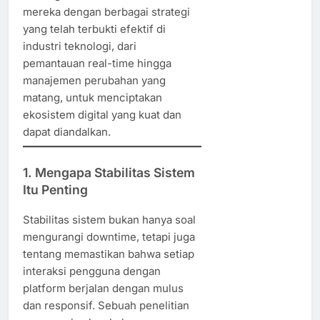
mereka dengan berbagai strategi
yang telah terbukti efektif di
industri teknologi, dari
pemantauan real-time hingga
manajemen perubahan yang
matang, untuk menciptakan
ekosistem digital yang kuat dan
dapat diandalkan.
1. Mengapa Stabilitas Sistem
Itu Penting
Stabilitas sistem bukan hanya soal
mengurangi downtime, tetapi juga
tentang memastikan bahwa setiap
interaksi pengguna dengan
platform berjalan dengan mulus
dan responsif. Sebuah penelitian