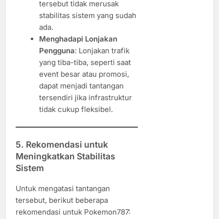
tersebut tidak merusak
stabilitas sistem yang sudah
ada.
Menghadapi Lonjakan
Pengguna
: Lonjakan trafik
yang tiba-tiba, seperti saat
event besar atau promosi,
dapat menjadi tantangan
tersendiri jika infrastruktur
tidak cukup fleksibel.
5. Rekomendasi untuk
Meningkatkan Stabilitas
Sistem
Untuk mengatasi tantangan
tersebut, berikut beberapa
rekomendasi untuk Pokemon787: