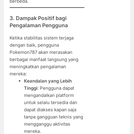
berbeda.
3. Dampak Positif bagi
Pengalaman Pengguna
Ketika stabilitas sistem terjaga
dengan baik, pengguna
Pokemon787 akan merasakan
berbagai manfaat langsung yang
meningkatkan pengalaman
mereka:
Keandalan yang Lebih
Tinggi
: Pengguna dapat
mengandalkan platform
untuk selalu tersedia dan
dapat diakses kapan saja
tanpa gangguan teknis yang
mengganggu aktivitas
mereka.