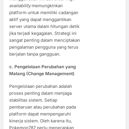
availability
memungkinkan
platform untuk memiliki cadangan
aktif yang dapat menggantikan
server utama dalam hitungan detik
jika terjadi kegagalan. Strategi ini
sangat penting dalam menciptakan
pengalaman pengguna yang terus
berjalan tanpa gangguan.
c. Pengelolaan Perubahan yang
Matang (Change Management)
Pengelolaan perubahan adalah
proses penting dalam menjaga
stabilitas sistem. Setiap
pembaruan atau perubahan pada
platform dapat mempengaruhi
kinerja sistem. Oleh karena itu,
Pokemon787 perlu menerapkan