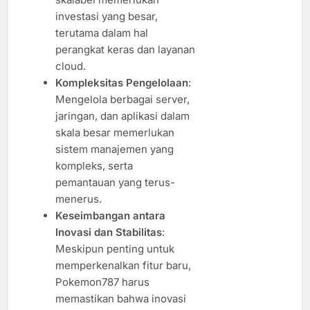
investasi yang besar,
terutama dalam hal
perangkat keras dan layanan
cloud.
Kompleksitas Pengelolaan
:
Mengelola berbagai server,
jaringan, dan aplikasi dalam
skala besar memerlukan
sistem manajemen yang
kompleks, serta
pemantauan yang terus-
menerus.
Keseimbangan antara
Inovasi dan Stabilitas
:
Meskipun penting untuk
memperkenalkan fitur baru,
Pokemon787 harus
memastikan bahwa inovasi