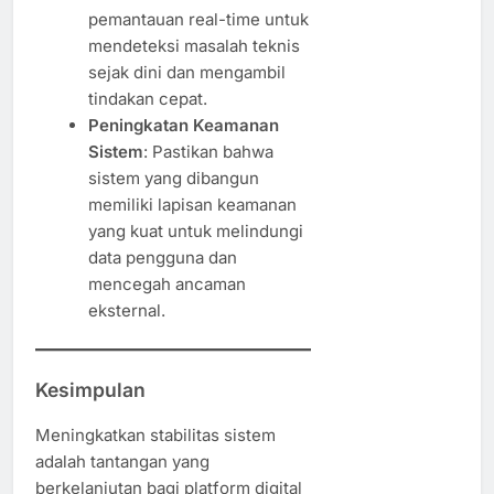
pemantauan real-time untuk
mendeteksi masalah teknis
sejak dini dan mengambil
tindakan cepat.
Peningkatan Keamanan
Sistem
: Pastikan bahwa
sistem yang dibangun
memiliki lapisan keamanan
yang kuat untuk melindungi
data pengguna dan
mencegah ancaman
eksternal.
Kesimpulan
Meningkatkan stabilitas sistem
adalah tantangan yang
berkelanjutan bagi platform digital