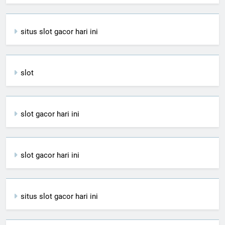
situs slot gacor hari ini
slot
slot gacor hari ini
slot gacor hari ini
situs slot gacor hari ini