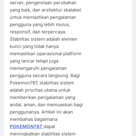
server, pengelolaan perubahan
yang baik, dan arsitektur skalabel
untuk memastikan pengalaman
pengguna yang lebih mulus,
responsif, dan terpercaya.
Stabilitas sistem adalah elemen
kunci yang tidak hanya
memastikan operasional platform
yang lancar tetapi juga
memengaruhi pengalaman
pengguna secara langsung. Bagi
Pokemon787, stabilitas sistem
adalah prioritas utama untuk
memberikan pengalaman yang
andal, aman, dan memuaskan bagi
penggunanya. Artikel ini akan
membahas bagaimana
POKEMON787
dapat
meningkatkan stabilitas sistem