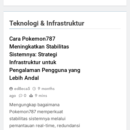
Teknologi & Infrastruktur
Cara Pokemon787
Meningkatkan Stabilitas
Sistemnya: Strategi
Infrastruktur untuk
Pengalaman Pengguna yang
Lebih Andal
ed8eca5
9 months
ago
0
9 mins
Mengungkap bagaimana
Pokemon787 memperkuat
stabilitas sistemnya melalui
pemantauan real-time, redundansi