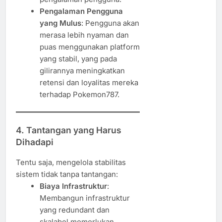
Pengalaman Pengguna
yang Mulus
: Pengguna akan
merasa lebih nyaman dan
puas menggunakan platform
yang stabil, yang pada
gilirannya meningkatkan
retensi dan loyalitas mereka
terhadap Pokemon787.
4. Tantangan yang Harus
Dihadapi
Tentu saja, mengelola stabilitas
sistem tidak tanpa tantangan:
Biaya Infrastruktur
:
Membangun infrastruktur
yang redundant dan
skalabel memerlukan