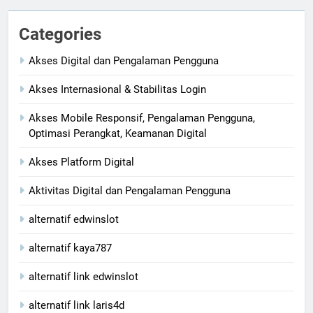
Categories
Akses Digital dan Pengalaman Pengguna
Akses Internasional & Stabilitas Login
Akses Mobile Responsif, Pengalaman Pengguna,
Optimasi Perangkat, Keamanan Digital
Akses Platform Digital
Aktivitas Digital dan Pengalaman Pengguna
alternatif edwinslot
alternatif kaya787
alternatif link edwinslot
alternatif link laris4d