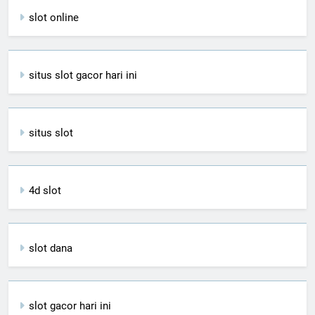
slot online
situs slot gacor hari ini
situs slot
4d slot
slot dana
slot gacor hari ini