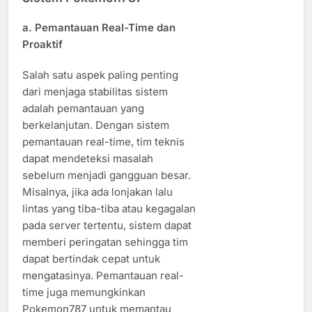
a. Pemantauan Real-Time dan
Proaktif
Salah satu aspek paling penting
dari menjaga stabilitas sistem
adalah pemantauan yang
berkelanjutan. Dengan sistem
pemantauan real-time, tim teknis
dapat mendeteksi masalah
sebelum menjadi gangguan besar.
Misalnya, jika ada lonjakan lalu
lintas yang tiba-tiba atau kegagalan
pada server tertentu, sistem dapat
memberi peringatan sehingga tim
dapat bertindak cepat untuk
mengatasinya. Pemantauan real-
time juga memungkinkan
Pokemon787 untuk memantau