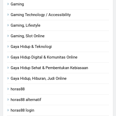
Gaming
Gaming Technology / Accessibility
Gaming, Lifestyle
Gaming, Slot Online
Gaya Hidup & Teknologi
Gaya Hidup Digital & Komunitas Online
Gaya Hidup Sehat & Pembentukan Kebiasaan
Gaya Hidup, Hiburan, Judi Online
horas88
horas88 alternatif
horas88 login