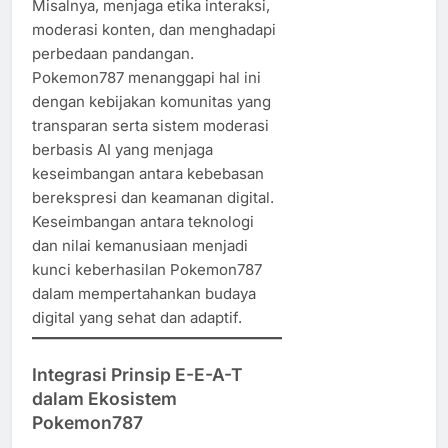
Misalnya, menjaga etika interaksi,
moderasi konten, dan menghadapi
perbedaan pandangan.
Pokemon787 menanggapi hal ini
dengan kebijakan komunitas yang
transparan serta sistem moderasi
berbasis AI yang menjaga
keseimbangan antara kebebasan
berekspresi dan keamanan digital.
Keseimbangan antara teknologi
dan nilai kemanusiaan menjadi
kunci keberhasilan Pokemon787
dalam mempertahankan budaya
digital yang sehat dan adaptif.
Integrasi Prinsip E-E-A-T
dalam Ekosistem
Pokemon787