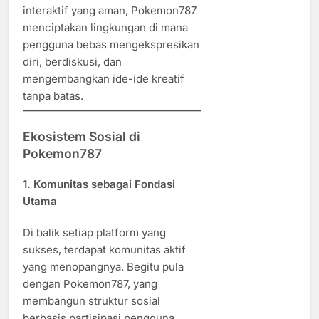
interaktif yang aman, Pokemon787
menciptakan lingkungan di mana
pengguna bebas mengekspresikan
diri, berdiskusi, dan
mengembangkan ide-ide kreatif
tanpa batas.
Ekosistem Sosial di
Pokemon787
1. Komunitas sebagai Fondasi
Utama
Di balik setiap platform yang
sukses, terdapat komunitas aktif
yang menopangnya. Begitu pula
dengan Pokemon787, yang
membangun struktur sosial
berbasis partisipasi pengguna.