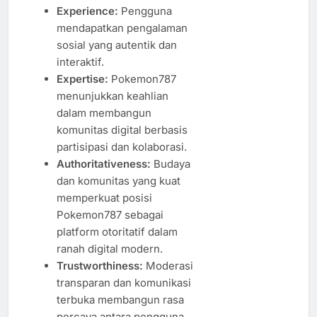
Experience:
Pengguna
mendapatkan pengalaman
sosial yang autentik dan
interaktif.
Expertise:
Pokemon787
menunjukkan keahlian
dalam membangun
komunitas digital berbasis
partisipasi dan kolaborasi.
Authoritativeness:
Budaya
dan komunitas yang kuat
memperkuat posisi
Pokemon787 sebagai
platform otoritatif dalam
ranah digital modern.
Trustworthiness:
Moderasi
transparan dan komunikasi
terbuka membangun rasa
percaya antara pengguna