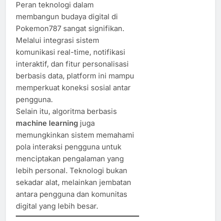
Peran teknologi dalam
membangun budaya digital di
Pokemon787 sangat signifikan.
Melalui integrasi sistem
komunikasi real-time, notifikasi
interaktif, dan fitur personalisasi
berbasis data, platform ini mampu
memperkuat koneksi sosial antar
pengguna.
Selain itu, algoritma berbasis
machine learning
juga
memungkinkan sistem memahami
pola interaksi pengguna untuk
menciptakan pengalaman yang
lebih personal. Teknologi bukan
sekadar alat, melainkan jembatan
antara pengguna dan komunitas
digital yang lebih besar.