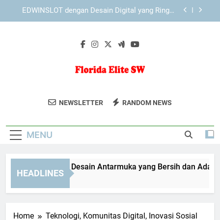
Skip
LEBAH4D dengan Desain Digital yang Ringan dan
to
Adaptif
content
KAYA787 dan Penerapan Sistem Responsif untuk
Pengguna Modern
LEBAH4D dengan Desain Antarmuka yang Bersih
dan Adaptif
EDWINSLOT dengan Desain Digital yang Ringan
dan Adaptif
Florida Elite SW
Bergabunglah Dengan Komunitas
LEBAH4D dengan Desain Digital yang Ringan dan
NEWSLETTER
RANDOM NEWS
Adaptif
Olahraga Dan Kesehatan Di Florida Elite
KAYA787 dan Penerapan Sistem Responsif untuk
SW. Untuk Hidup Sehat Dan Aktif.
Pengguna Modern
MENU
EBAH4D dengan Desain Antarmuka yang Bersih dan Adaptif
HEADLINES
Weeks Ago
Home
Teknologi, Komunitas Digital, Inovasi Sosial