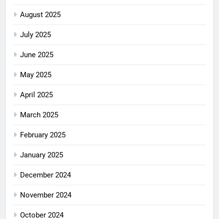
August 2025
July 2025
June 2025
May 2025
April 2025
March 2025
February 2025
January 2025
December 2024
November 2024
October 2024