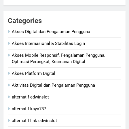
Categories
Akses Digital dan Pengalaman Pengguna
Akses Internasional & Stabilitas Login
Akses Mobile Responsif, Pengalaman Pengguna,
Optimasi Perangkat, Keamanan Digital
Akses Platform Digital
Aktivitas Digital dan Pengalaman Pengguna
alternatif edwinslot
alternatif kaya787
alternatif link edwinslot