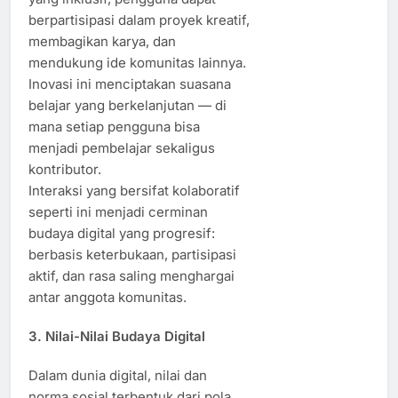
berpartisipasi dalam proyek kreatif,
membagikan karya, dan
mendukung ide komunitas lainnya.
Inovasi ini menciptakan suasana
belajar yang berkelanjutan — di
mana setiap pengguna bisa
menjadi pembelajar sekaligus
kontributor.
Interaksi yang bersifat kolaboratif
seperti ini menjadi cerminan
budaya digital yang progresif:
berbasis keterbukaan, partisipasi
aktif, dan rasa saling menghargai
antar anggota komunitas.
3. Nilai-Nilai Budaya Digital
Dalam dunia digital, nilai dan
norma sosial terbentuk dari pola