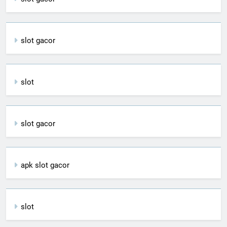
slot gacor
slot
slot gacor
apk slot gacor
slot