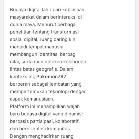
Budaya digital lahir dari kebiasaan
masyarakat dalam berinteraksi di
dunia maya. Menurut berbagai
penelitian tentang transformasi
sosial digital, ruang daring kini
menjadi tempat manusia
membangun identitas, berbagi
nilai, serta menciptakan kolaborasi
lintas batas geografis. Dalam
konteks ini,
Pokemon787
berperan sebagai jembatan yang
mempertemukan teknologi dengan
aspek kemanusiaan.
Platform ini menampilkan wajah
baru budaya digital yang dinamis:
berbasis partisipasi, kolaboratif,
dan berorientasi komunitas.
Dengan menghadirkan ruang