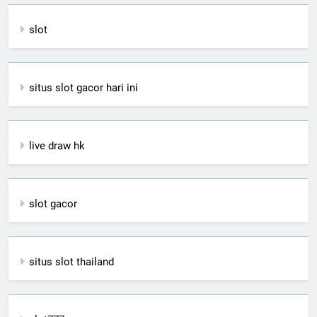
slot
situs slot gacor hari ini
live draw hk
slot gacor
situs slot thailand