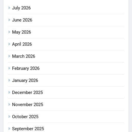
July 2026
June 2026
May 2026
April 2026
March 2026
February 2026
January 2026
December 2025
November 2025
October 2025
September 2025