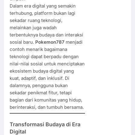
Dalam era digital yang semakin
terhubung, platform bukan lagi
sekadar ruang teknologi,
melainkan juga wadah
terbentuknya budaya dan interaksi
sosial baru.
Pokemon787
menjadi
contoh menarik bagaimana
teknologi dapat berpadu dengan
nilai-nilai sosial untuk menciptakan
ekosistem budaya digital yang
kuat, adaptif, dan inklusif. Di
dalamnya, pengguna bukan
sekadar penikmat fitur, tetapi
bagian dari komunitas yang hidup,
berinteraksi, dan tumbuh bersama.
Transformasi Budaya di Era
Digital