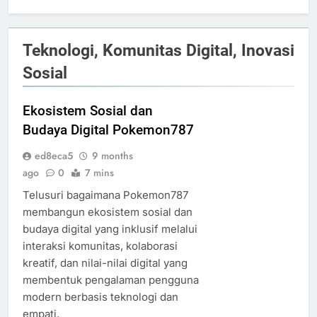
Teknologi, Komunitas Digital, Inovasi
Sosial
Ekosistem Sosial dan
Budaya Digital Pokemon787
ed8eca5
9 months
ago
0
7 mins
Telusuri bagaimana Pokemon787
membangun ekosistem sosial dan
budaya digital yang inklusif melalui
interaksi komunitas, kolaborasi
kreatif, dan nilai-nilai digital yang
membentuk pengalaman pengguna
modern berbasis teknologi dan
empati.