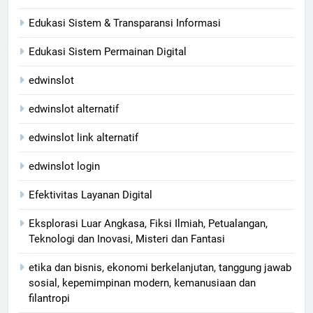
Edukasi Sistem & Transparansi Informasi
Edukasi Sistem Permainan Digital
edwinslot
edwinslot alternatif
edwinslot link alternatif
edwinslot login
Efektivitas Layanan Digital
Eksplorasi Luar Angkasa, Fiksi Ilmiah, Petualangan,
Teknologi dan Inovasi, Misteri dan Fantasi
etika dan bisnis, ekonomi berkelanjutan, tanggung jawab
sosial, kepemimpinan modern, kemanusiaan dan
filantropi