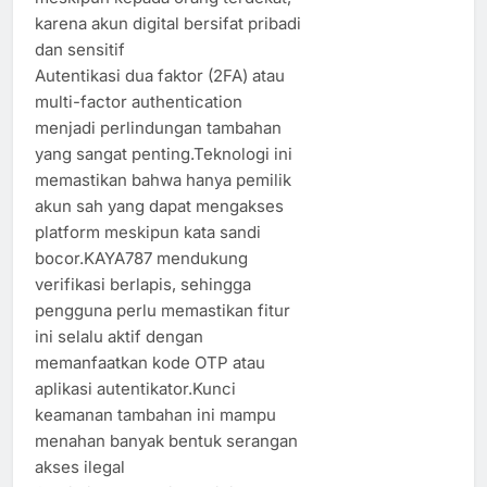
karena akun digital bersifat pribadi
dan sensitif
Autentikasi dua faktor (2FA) atau
multi-factor authentication
menjadi perlindungan tambahan
yang sangat penting.Teknologi ini
memastikan bahwa hanya pemilik
akun sah yang dapat mengakses
platform meskipun kata sandi
bocor.KAYA787 mendukung
verifikasi berlapis, sehingga
pengguna perlu memastikan fitur
ini selalu aktif dengan
memanfaatkan kode OTP atau
aplikasi autentikator.Kunci
keamanan tambahan ini mampu
menahan banyak bentuk serangan
akses ilegal