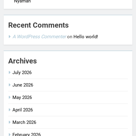
Nyaman
Recent Comments
A WordPress Commenter
on
Hello world!
Archives
July 2026
June 2026
May 2026
April 2026
March 2026
February 2026