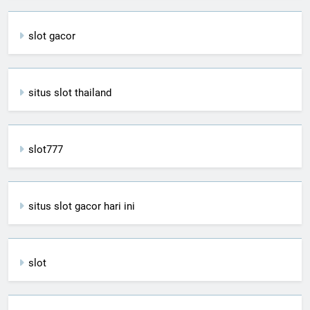
slot gacor
situs slot thailand
slot777
situs slot gacor hari ini
slot