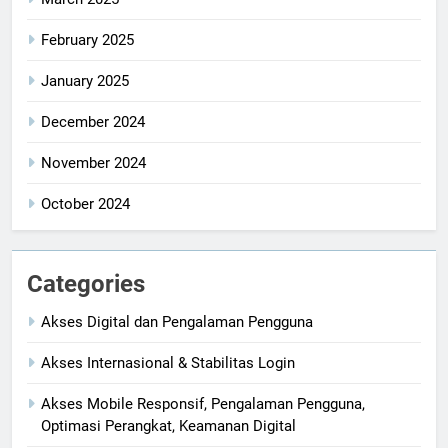
February 2025
January 2025
December 2024
November 2024
October 2024
Categories
Akses Digital dan Pengalaman Pengguna
Akses Internasional & Stabilitas Login
Akses Mobile Responsif, Pengalaman Pengguna,
Optimasi Perangkat, Keamanan Digital