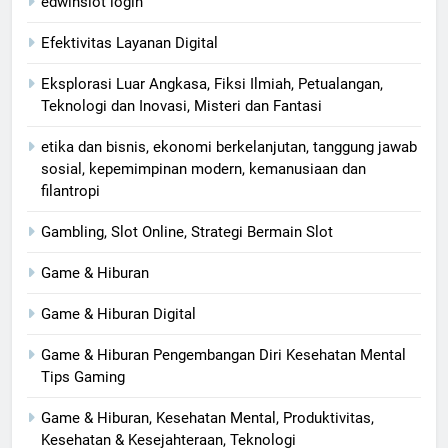
edwinslot login
Efektivitas Layanan Digital
Eksplorasi Luar Angkasa, Fiksi Ilmiah, Petualangan,
Teknologi dan Inovasi, Misteri dan Fantasi
etika dan bisnis, ekonomi berkelanjutan, tanggung jawab
sosial, kepemimpinan modern, kemanusiaan dan
filantropi
Gambling, Slot Online, Strategi Bermain Slot
Game & Hiburan
Game & Hiburan Digital
Game & Hiburan Pengembangan Diri Kesehatan Mental
Tips Gaming
Game & Hiburan, Kesehatan Mental, Produktivitas,
Kesehatan & Kesejahteraan, Teknologi