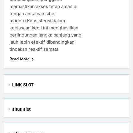
memastikan akses tetap aman di
tengah ancaman siber
modern.Konsistensi dalam
kebiasaan kecil ini menghasilkan
perlindungan jangka panjang yang
jauh lebih efektif dibandingkan
tindakan reaktif semata
Read More
LINK SLOT
situs slot