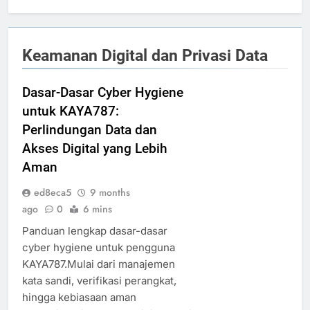
Keamanan Digital dan Privasi Data
Dasar-Dasar Cyber Hygiene
untuk KAYA787:
Perlindungan Data dan
Akses Digital yang Lebih
Aman
ed8eca5
9 months
ago
0
6 mins
Panduan lengkap dasar-dasar
cyber hygiene untuk pengguna
KAYA787.Mulai dari manajemen
kata sandi, verifikasi perangkat,
hingga kebiasaan aman