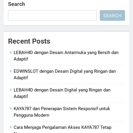
Search
SEARCH
Recent Posts
LEBAH4D dengan Desain Antarmuka yang Bersih dan
Adaptif
EDWINSLOT dengan Desain Digital yang Ringan dan
Adaptif
LEBAH4D dengan Desain Digital yang Ringan dan
Adaptif
KAYA787 dan Penerapan Sistem Responsif untuk
Pengguna Modern
Cara Menjaga Pengalaman Akses KAYA787 Tetap