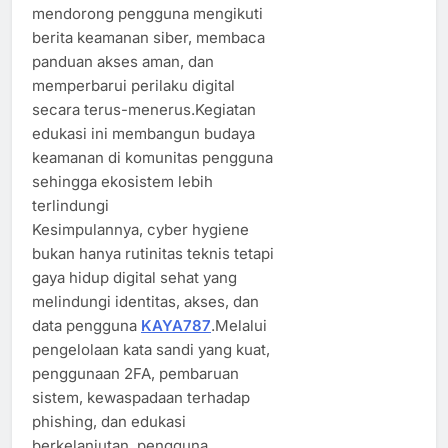
mendorong pengguna mengikuti
berita keamanan siber, membaca
panduan akses aman, dan
memperbarui perilaku digital
secara terus-menerus.Kegiatan
edukasi ini membangun budaya
keamanan di komunitas pengguna
sehingga ekosistem lebih
terlindungi
Kesimpulannya, cyber hygiene
bukan hanya rutinitas teknis tetapi
gaya hidup digital sehat yang
melindungi identitas, akses, dan
data pengguna
KAYA787
.Melalui
pengelolaan kata sandi yang kuat,
penggunaan 2FA, pembaruan
sistem, kewaspadaan terhadap
phishing, dan edukasi
berkelanjutan, pengguna