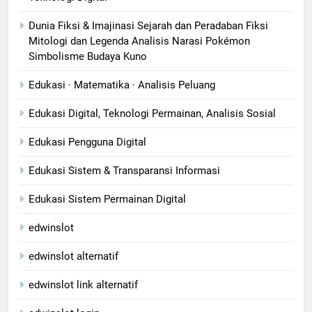
Dunia Fiksi & Imajinasi Sejarah dan Peradaban Fiksi
Mitologi dan Legenda Analisis Narasi Pokémon
Simbolisme Budaya Kuno
Edukasi · Matematika · Analisis Peluang
Edukasi Digital, Teknologi Permainan, Analisis Sosial
Edukasi Pengguna Digital
Edukasi Sistem & Transparansi Informasi
Edukasi Sistem Permainan Digital
edwinslot
edwinslot alternatif
edwinslot link alternatif