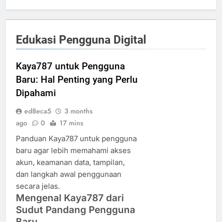
Edukasi Pengguna Digital
Kaya787 untuk Pengguna
Baru: Hal Penting yang Perlu
Dipahami
ed8eca5
3 months
ago
0
17 mins
Panduan Kaya787 untuk pengguna
baru agar lebih memahami akses
akun, keamanan data, tampilan,
dan langkah awal penggunaan
secara jelas.
Mengenal Kaya787 dari
Sudut Pandang Pengguna
Baru