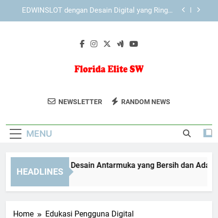
Skip
LEBAH4D dengan Desain Digital yang Ringan dan
to
Adaptif
content
KAYA787 dan Penerapan Sistem Responsif untuk
Pengguna Modern
LEBAH4D dengan Desain Antarmuka yang Bersih
dan Adaptif
EDWINSLOT dengan Desain Digital yang Ringan
dan Adaptif
Florida Elite SW
Bergabunglah Dengan Komunitas
LEBAH4D dengan Desain Digital yang Ringan dan
NEWSLETTER
RANDOM NEWS
Adaptif
Olahraga Dan Kesehatan Di Florida Elite
KAYA787 dan Penerapan Sistem Responsif untuk
SW. Untuk Hidup Sehat Dan Aktif.
Pengguna Modern
MENU
EBAH4D dengan Desain Antarmuka yang Bersih dan Adaptif
HEADLINES
Weeks Ago
Home
Edukasi Pengguna Digital