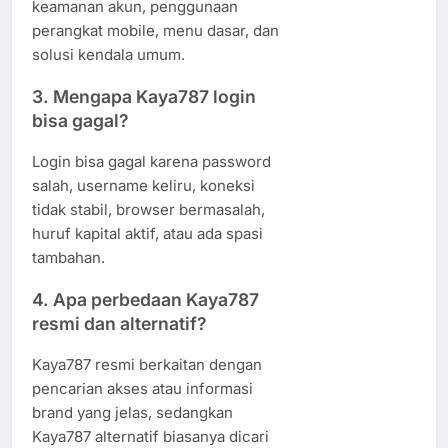
keamanan akun, penggunaan
perangkat mobile, menu dasar, dan
solusi kendala umum.
3. Mengapa Kaya787 login
bisa gagal?
Login bisa gagal karena password
salah, username keliru, koneksi
tidak stabil, browser bermasalah,
huruf kapital aktif, atau ada spasi
tambahan.
4. Apa perbedaan Kaya787
resmi dan alternatif?
Kaya787 resmi berkaitan dengan
pencarian akses atau informasi
brand yang jelas, sedangkan
Kaya787 alternatif biasanya dicari