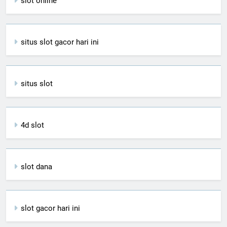
slot online
situs slot gacor hari ini
situs slot
4d slot
slot dana
slot gacor hari ini