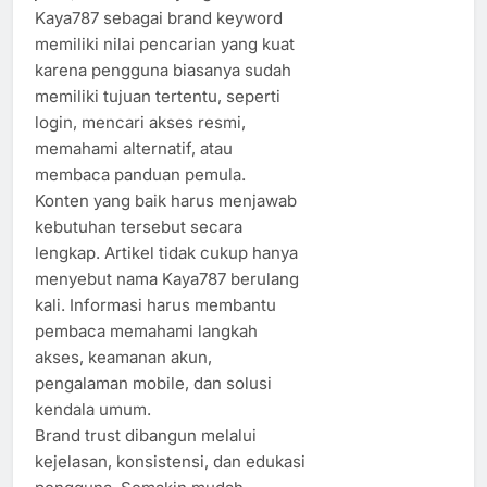
Kaya787 sebagai brand keyword
memiliki nilai pencarian yang kuat
karena pengguna biasanya sudah
memiliki tujuan tertentu, seperti
login, mencari akses resmi,
memahami alternatif, atau
membaca panduan pemula.
Konten yang baik harus menjawab
kebutuhan tersebut secara
lengkap. Artikel tidak cukup hanya
menyebut nama Kaya787 berulang
kali. Informasi harus membantu
pembaca memahami langkah
akses, keamanan akun,
pengalaman mobile, dan solusi
kendala umum.
Brand trust dibangun melalui
kejelasan, konsistensi, dan edukasi