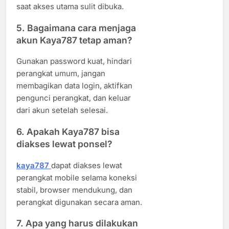
saat akses utama sulit dibuka.
5. Bagaimana cara menjaga
akun Kaya787 tetap aman?
Gunakan password kuat, hindari
perangkat umum, jangan
membagikan data login, aktifkan
pengunci perangkat, dan keluar
dari akun setelah selesai.
6. Apakah Kaya787 bisa
diakses lewat ponsel?
kaya787
dapat diakses lewat
perangkat mobile selama koneksi
stabil, browser mendukung, dan
perangkat digunakan secara aman.
7. Apa yang harus dilakukan