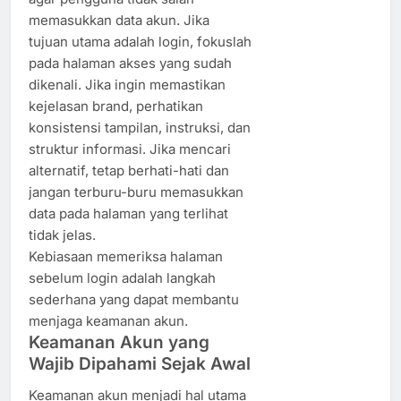
memasukkan data akun. Jika
tujuan utama adalah login, fokuslah
pada halaman akses yang sudah
dikenali. Jika ingin memastikan
kejelasan brand, perhatikan
konsistensi tampilan, instruksi, dan
struktur informasi. Jika mencari
alternatif, tetap berhati-hati dan
jangan terburu-buru memasukkan
data pada halaman yang terlihat
tidak jelas.
Kebiasaan memeriksa halaman
sebelum login adalah langkah
sederhana yang dapat membantu
menjaga keamanan akun.
Keamanan Akun yang
Wajib Dipahami Sejak Awal
Keamanan akun menjadi hal utama