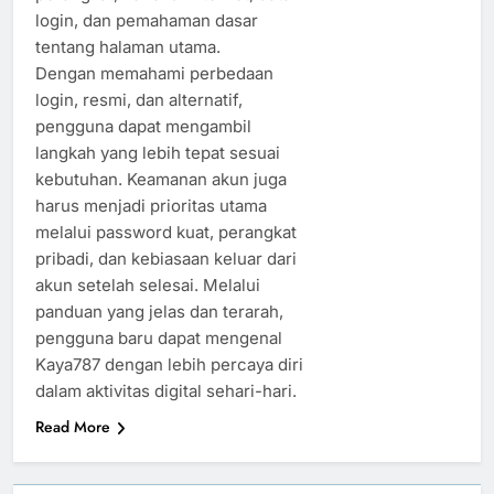
login, dan pemahaman dasar
tentang halaman utama.
Dengan memahami perbedaan
login, resmi, dan alternatif,
pengguna dapat mengambil
langkah yang lebih tepat sesuai
kebutuhan. Keamanan akun juga
harus menjadi prioritas utama
melalui password kuat, perangkat
pribadi, dan kebiasaan keluar dari
akun setelah selesai. Melalui
panduan yang jelas dan terarah,
pengguna baru dapat mengenal
Kaya787 dengan lebih percaya diri
dalam aktivitas digital sehari-hari.
Read More