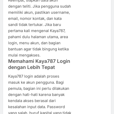
Keempat, siapkan data akun
dengan teliti. Jika pengguna sudah
memiliki akun, pastikan username,
email, nomor kontak, dan kata
sandi tidak tertukar. Jika baru
pertama kali mengenal Kaya787,
pahami dulu halaman utama, area
login, menu akun, dan bagian
bantuan agar tidak bingung ketika
mulai mengakses.
Memahami Kaya787 Login
dengan Lebih Tepat
Kaya787 login adalah proses
masuk ke akun pengguna. Bagi
pemula, bagian ini perlu dilakukan
dengan hati-hati karena banyak
kendala akses berasal dari
kesalahan input data. Password
yang salah, huruf kapital yang tidak