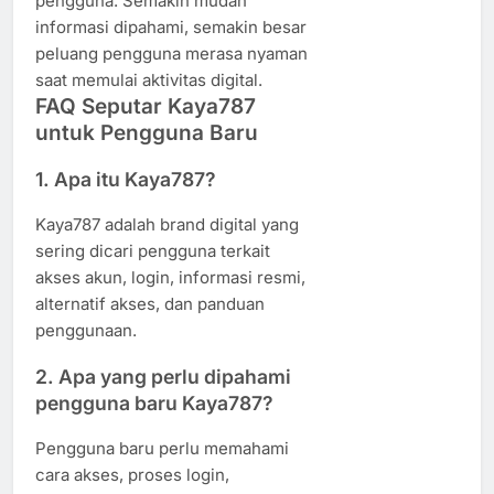
pengguna. Semakin mudah
informasi dipahami, semakin besar
peluang pengguna merasa nyaman
saat memulai aktivitas digital.
FAQ Seputar Kaya787
untuk Pengguna Baru
1. Apa itu Kaya787?
Kaya787 adalah brand digital yang
sering dicari pengguna terkait
akses akun, login, informasi resmi,
alternatif akses, dan panduan
penggunaan.
2. Apa yang perlu dipahami
pengguna baru Kaya787?
Pengguna baru perlu memahami
cara akses, proses login,