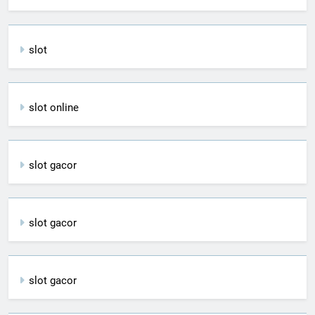
slot
slot online
slot gacor
slot gacor
slot gacor