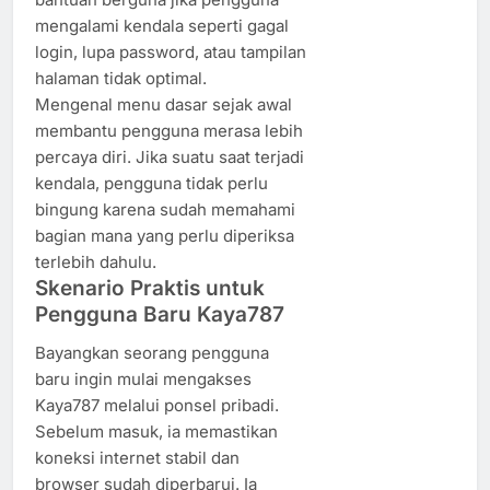
mengalami kendala seperti gagal
login, lupa password, atau tampilan
halaman tidak optimal.
Mengenal menu dasar sejak awal
membantu pengguna merasa lebih
percaya diri. Jika suatu saat terjadi
kendala, pengguna tidak perlu
bingung karena sudah memahami
bagian mana yang perlu diperiksa
terlebih dahulu.
Skenario Praktis untuk
Pengguna Baru Kaya787
Bayangkan seorang pengguna
baru ingin mulai mengakses
Kaya787 melalui ponsel pribadi.
Sebelum masuk, ia memastikan
koneksi internet stabil dan
browser sudah diperbarui. Ia