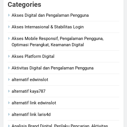
Categories
Akses Digital dan Pengalaman Pengguna
Akses Internasional & Stabilitas Login
Akses Mobile Responsif, Pengalaman Pengguna,
Optimasi Perangkat, Keamanan Digital
Akses Platform Digital
Aktivitas Digital dan Pengalaman Pengguna
alternatif edwinslot
alternatif kaya787
alternatif link edwinslot
alternatif link laris4d
Analisis Brand Digital, Perilaku Pencarian, Aktivitas