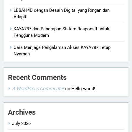
LEBAH4D dengan Desain Digital yang Ringan dan
Adaptif
KAYA787 dan Penerapan Sistem Responsif untuk
Pengguna Modern
Cara Menjaga Pengalaman Akses KAYA787 Tetap
Nyaman
Recent Comments
A WordPress Commenter
on
Hello world!
Archives
July 2026