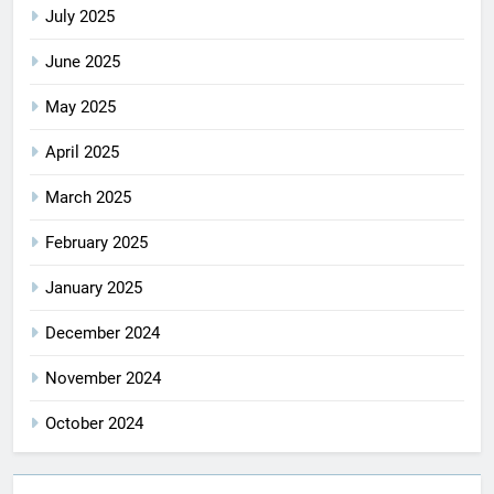
July 2025
June 2025
May 2025
April 2025
March 2025
February 2025
January 2025
December 2024
November 2024
October 2024