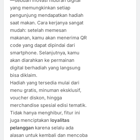
—sebuah inovasi hiburan digital
yang memungkinkan setiap
pengunjung mendapatkan hadiah
saat makan. Cara kerjanya sangat
mudah: setelah memesan
makanan, kamu akan menerima QR
code yang dapat dipindai dari
smartphone. Selanjutnya, kamu
akan diarahkan ke permainan
digital berhadiah yang langsung
bisa diklaim.
Hadiah yang tersedia mulai dari
menu gratis, minuman eksklusif,
voucher diskon, hingga
merchandise spesial edisi tematik.
Tidak hanya menghibur, fitur ini
juga menciptakan
loyalitas
pelanggan
karena selalu ada
alasan untuk kembali dan mencoba