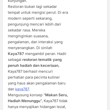
kunjungan.
Restoran bukan lagi sekadar
tempat untuk mengisi perut. Di era
modern seperti sekarang,
pengunjung mencari lebih dari
sekadar rasa. Mereka
menginginkan suasana,
pengalaman, dan interaksi yang
menyenangkan. Di sinilah
Kaya787
mengambil peran. Hadir
sebagai
restoran tematik yang
penuh hadiah dan keceriaan
,
Kaya787 berhasil mencuri
perhatian para pecinta kuliner
yang haus akan pengalaman baru
dan
kaya787
.
Mengusung konsep “
Makan Seru,
Hadiah Menunggu
”, Kaya787 tidak
hanya menyajikan hidangan lezat,