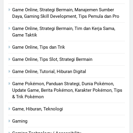
Game Online, Strategi Bermain, Manajemen Sumber
Daya, Gaming Skill Development, Tips Pemula dan Pro
Game Online, Strategi Bermain, Tim dan Kerja Sama,
Game Taktik
Game Online, Tips dan Trik
Game Online, Tips Slot, Strategi Bermain
Game Online, Tutorial, Hiburan Digital
Game Pokémon, Panduan Strategi, Dunia Pokémon,
Update Game, Berita Pokémon, Karakter Pokémon, Tips
& Trik Pokémon
Game, Hiburan, Teknologi
Gaming