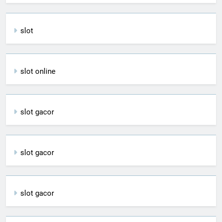
slot
slot online
slot gacor
slot gacor
slot gacor