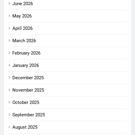
June 2026
May 2026
April 2026
March 2026
February 2026
January 2026
December 2025
November 2025
October 2025
September 2025
August 2025