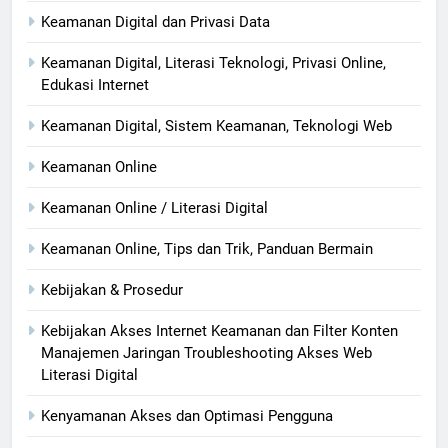
Keamanan Digital dan Privasi Data
Keamanan Digital, Literasi Teknologi, Privasi Online,
Edukasi Internet
Keamanan Digital, Sistem Keamanan, Teknologi Web
Keamanan Online
Keamanan Online / Literasi Digital
Keamanan Online, Tips dan Trik, Panduan Bermain
Kebijakan & Prosedur
Kebijakan Akses Internet Keamanan dan Filter Konten
Manajemen Jaringan Troubleshooting Akses Web
Literasi Digital
Kenyamanan Akses dan Optimasi Pengguna