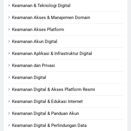
Keamanan & Teknologi Digital
Keamanan Akses & Manajemen Domain
Keamanan Akses Platform
Keamanan Akun Digital
Keamanan Aplikasi & Infrastruktur Digital
Keamanan dan Privasi
Keamanan Digital
Keamanan Digital & Akses Platform Resmi
Keamanan Digital & Edukasi Internet
Keamanan Digital & Panduan Akun
Keamanan Digital & Perlindungan Data