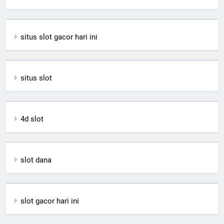
situs slot gacor hari ini
situs slot
4d slot
slot dana
slot gacor hari ini