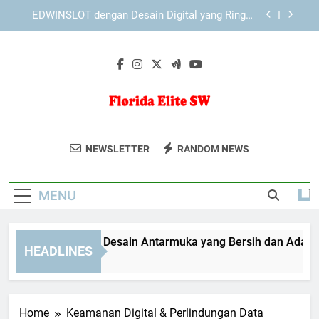
Skip
LEBAH4D dengan Desain Digital yang Ringan dan
to
Adaptif
content
KAYA787 dan Penerapan Sistem Responsif untuk
Pengguna Modern
LEBAH4D dengan Desain Antarmuka yang Bersih
dan Adaptif
EDWINSLOT dengan Desain Digital yang Ringan
dan Adaptif
Florida Elite SW
Bergabunglah Dengan Komunitas
LEBAH4D dengan Desain Digital yang Ringan dan
NEWSLETTER
RANDOM NEWS
Adaptif
Olahraga Dan Kesehatan Di Florida Elite
KAYA787 dan Penerapan Sistem Responsif untuk
SW. Untuk Hidup Sehat Dan Aktif.
Pengguna Modern
MENU
EBAH4D dengan Desain Antarmuka yang Bersih dan Adaptif
HEADLINES
 Weeks Ago
Home
Keamanan Digital & Perlindungan Data