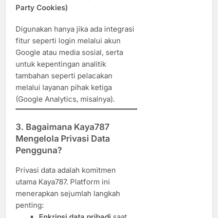
Party Cookies)
Digunakan hanya jika ada integrasi
fitur seperti login melalui akun
Google atau media sosial, serta
untuk kepentingan analitik
tambahan seperti pelacakan
melalui layanan pihak ketiga
(Google Analytics, misalnya).
3.
Bagaimana Kaya787
Mengelola Privasi Data
Pengguna?
Privasi data adalah komitmen
utama Kaya787. Platform ini
menerapkan sejumlah langkah
penting:
Enkripsi data pribadi
saat