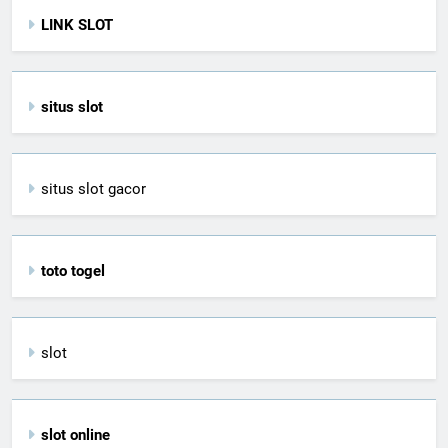
LINK SLOT
situs slot
situs slot gacor
toto togel
slot
slot online