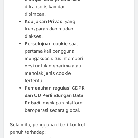
ditransmisikan dan
disimpan.
Kebijakan Privasi
yang
transparan dan mudah
diakses.
Persetujuan cookie
saat
pertama kali pengguna
mengakses situs, memberi
opsi untuk menerima atau
menolak jenis cookie
tertentu.
Pemenuhan regulasi GDPR
dan UU Perlindungan Data
Pribadi
, meskipun platform
beroperasi secara global.
Selain itu, pengguna diberi kontrol
penuh terhadap: