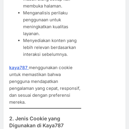
membuka halaman.
Menganalisis perilaku
penggunaan untuk
meningkatkan kualitas
layanan.
Menyediakan konten yang
lebih relevan berdasarkan
interaksi sebelumnya.
kaya787
menggunakan cookie
untuk memastikan bahwa
pengguna mendapatkan
pengalaman yang cepat, responsif,
dan sesuai dengan preferensi
mereka.
2.
Jenis Cookie yang
Digunakan di Kaya787