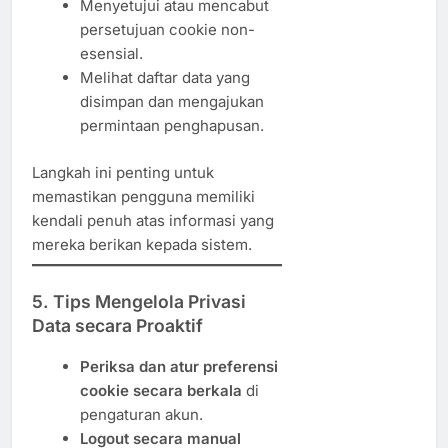
Menyetujui atau mencabut
persetujuan cookie non-
esensial.
Melihat daftar data yang
disimpan dan mengajukan
permintaan penghapusan.
Langkah ini penting untuk
memastikan pengguna memiliki
kendali penuh atas informasi yang
mereka berikan kepada sistem.
5.
Tips Mengelola Privasi
Data secara Proaktif
Periksa dan atur preferensi
cookie secara berkala
di
pengaturan akun.
Logout secara manual