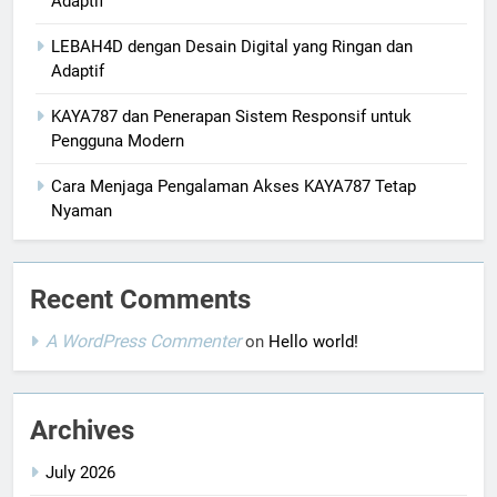
Adaptif
LEBAH4D dengan Desain Digital yang Ringan dan
Adaptif
KAYA787 dan Penerapan Sistem Responsif untuk
Pengguna Modern
Cara Menjaga Pengalaman Akses KAYA787 Tetap
Nyaman
Recent Comments
A WordPress Commenter
on
Hello world!
Archives
July 2026