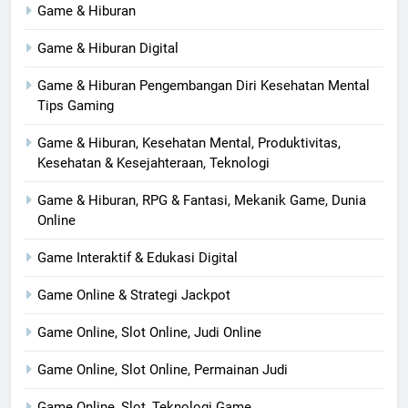
Game & Hiburan
Game & Hiburan Digital
Game & Hiburan Pengembangan Diri Kesehatan Mental
Tips Gaming
Game & Hiburan, Kesehatan Mental, Produktivitas,
Kesehatan & Kesejahteraan, Teknologi
Game & Hiburan, RPG & Fantasi, Mekanik Game, Dunia
Online
Game Interaktif & Edukasi Digital
Game Online & Strategi Jackpot
Game Online, Slot Online, Judi Online
Game Online, Slot Online, Permainan Judi
Game Online, Slot, Teknologi Game