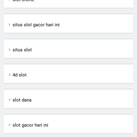
situs slot gacor hari ini
situs slot
4d slot
slot dana
slot gacor hari ini