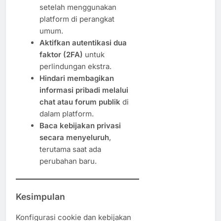
setelah menggunakan
platform di perangkat
umum.
Aktifkan autentikasi dua
faktor (2FA)
untuk
perlindungan ekstra.
Hindari membagikan
informasi pribadi melalui
chat atau forum publik
di
dalam platform.
Baca kebijakan privasi
secara menyeluruh
,
terutama saat ada
perubahan baru.
Kesimpulan
Konfigurasi cookie dan kebijakan