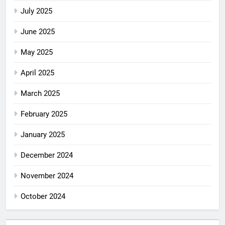
July 2025
June 2025
May 2025
April 2025
March 2025
February 2025
January 2025
December 2024
November 2024
October 2024