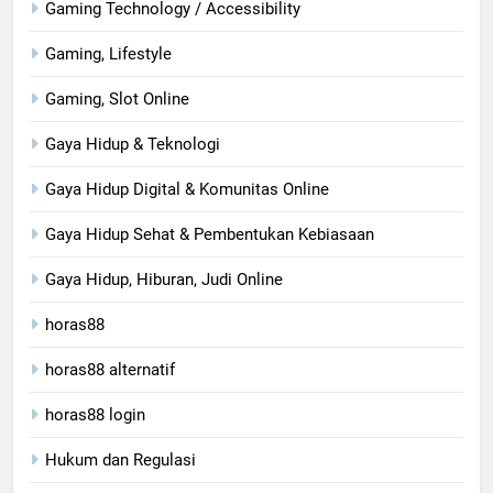
Gaming Technology / Accessibility
Gaming, Lifestyle
Gaming, Slot Online
Gaya Hidup & Teknologi
Gaya Hidup Digital & Komunitas Online
Gaya Hidup Sehat & Pembentukan Kebiasaan
Gaya Hidup, Hiburan, Judi Online
horas88
horas88 alternatif
horas88 login
Hukum dan Regulasi