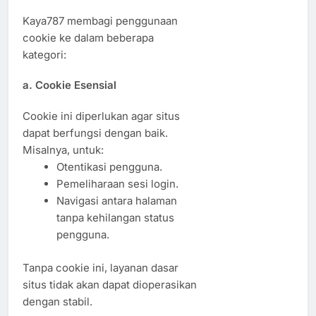
Kaya787 membagi penggunaan
cookie ke dalam beberapa
kategori:
a.
Cookie Esensial
Cookie ini diperlukan agar situs
dapat berfungsi dengan baik.
Misalnya, untuk:
Otentikasi pengguna.
Pemeliharaan sesi login.
Navigasi antara halaman
tanpa kehilangan status
pengguna.
Tanpa cookie ini, layanan dasar
situs tidak akan dapat dioperasikan
dengan stabil.