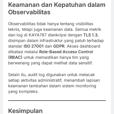
Keamanan dan Kepatuhan dalam
Observabilitas
Observabilitas tidak hanya tentang visibilitas
teknis, tetapi juga keamanan data. Semua metrik
dan log di KAYA787 dienkripsi dengan
TLS 1.3
,
disimpan dalam infrastruktur yang patuh terhadap
standar
ISO 27001
dan
GDPR
. Akses dashboard
dibatasi melalui
Role-Based Access Control
(RBAC)
untuk memastikan hanya tim yang
berwenang yang dapat melihat data sensitif.
Selain itu, audit log digunakan untuk melacak
setiap aktivitas administratif, menambah lapisan
keamanan tambahan dalam sistem monitoring
yang kompleks.
Kesimpulan