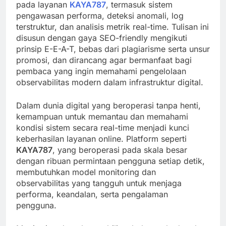
pada layanan
KAYA787
, termasuk sistem
pengawasan performa, deteksi anomali, log
terstruktur, dan analisis metrik real-time. Tulisan ini
disusun dengan gaya SEO-friendly mengikuti
prinsip E-E-A-T, bebas dari plagiarisme serta unsur
promosi, dan dirancang agar bermanfaat bagi
pembaca yang ingin memahami pengelolaan
observabilitas modern dalam infrastruktur digital.
Dalam dunia digital yang beroperasi tanpa henti,
kemampuan untuk memantau dan memahami
kondisi sistem secara real-time menjadi kunci
keberhasilan layanan online. Platform seperti
KAYA787
, yang beroperasi pada skala besar
dengan ribuan permintaan pengguna setiap detik,
membutuhkan model monitoring dan
observabilitas yang tangguh untuk menjaga
performa, keandalan, serta pengalaman
pengguna.