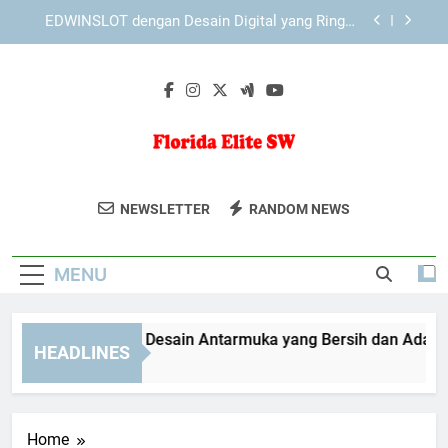
Skip
LEBAH4D dengan Desain Digital yang Ringan dan
to
Adaptif
content
KAYA787 dan Penerapan Sistem Responsif untuk
Pengguna Modern
LEBAH4D dengan Desain Antarmuka yang Bersih
dan Adaptif
EDWINSLOT dengan Desain Digital yang Ringan
dan Adaptif
Florida Elite SW
Bergabunglah Dengan Komunitas
LEBAH4D dengan Desain Digital yang Ringan dan
NEWSLETTER
RANDOM NEWS
Adaptif
Olahraga Dan Kesehatan Di Florida Elite
KAYA787 dan Penerapan Sistem Responsif untuk
SW. Untuk Hidup Sehat Dan Aktif.
Pengguna Modern
MENU
EBAH4D dengan Desain Antarmuka yang Bersih dan Adaptif
HEADLINES
Weeks Ago
Home