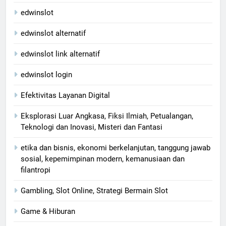
edwinslot
edwinslot alternatif
edwinslot link alternatif
edwinslot login
Efektivitas Layanan Digital
Eksplorasi Luar Angkasa, Fiksi Ilmiah, Petualangan,
Teknologi dan Inovasi, Misteri dan Fantasi
etika dan bisnis, ekonomi berkelanjutan, tanggung jawab
sosial, kepemimpinan modern, kemanusiaan dan
filantropi
Gambling, Slot Online, Strategi Bermain Slot
Game & Hiburan