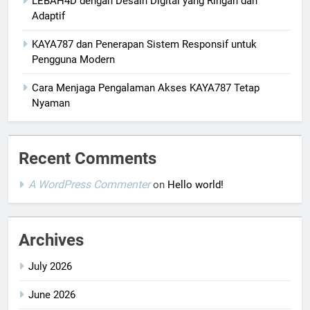
LEBAH4D dengan Desain Digital yang Ringan dan
Adaptif
KAYA787 dan Penerapan Sistem Responsif untuk
Pengguna Modern
Cara Menjaga Pengalaman Akses KAYA787 Tetap
Nyaman
Recent Comments
A WordPress Commenter
on
Hello world!
Archives
July 2026
June 2026