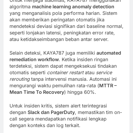
algoritma
machine learning anomaly detection
yang menganalisis pola performa harian. Sistem
akan memberikan peringatan otomatis jika
mendeteksi deviasi signifikan dari baseline normal,
seperti lonjakan latensi, peningkatan error rate,
atau ketidakseimbangan beban antar server.
Selain deteksi, KAYA787 juga memiliki
automated
remediation workflow
. Ketika insiden ringan
terdeteksi, sistem dapat mengeksekusi tindakan
otomatis seperti
container restart
atau
service
rerouting
tanpa intervensi manusia. Automasi ini
mengurangi waktu pemulihan rata-rata (
MTTR –
Mean Time To Recovery
) hingga 60%.
Untuk insiden kritis, sistem alert terintegrasi
dengan
Slack dan PagerDuty
, memastikan tim on-
call segera mendapatkan notifikasi lengkap
dengan konteks dan log terkait.