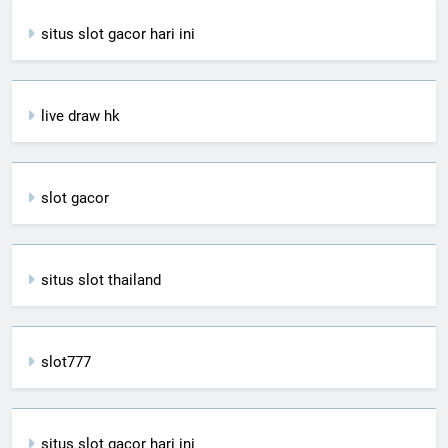
situs slot gacor hari ini
live draw hk
slot gacor
situs slot thailand
slot777
situs slot gacor hari ini