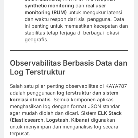
synthetic monitoring
dan
real user
monitoring (RUM)
untuk mengukur latensi
dan waktu respon dari sisi pengguna. Data
ini penting untuk memastikan kecepatan dan
stabilitas tetap terjaga di berbagai lokasi
geografis.
Observabilitas Berbasis Data dan
Log Terstruktur
Salah satu pilar penting observabilitas di KAYA787
adalah penggunaan
log terstruktur dan sistem
korelasi otomatis
. Semua komponen aplikasi
menghasilkan log dengan format JSON standar
agar mudah diolah dan dicari. Sistem
ELK Stack
(Elasticsearch, Logstash, Kibana)
digunakan
untuk menyimpan dan menganalisis log secara
terpusat.