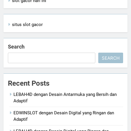
slot gacor hari ini
situs slot gacor
Search
SEARCH
Recent Posts
LEBAH4D dengan Desain Antarmuka yang Bersih dan
Adaptif
EDWINSLOT dengan Desain Digital yang Ringan dan
Adaptif