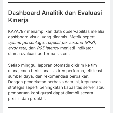
Dashboard Analitik dan Evaluasi
Kinerja
KAYA787 menampilkan data observabilitas melalui
dashboard visual yang dinamis. Metrik seperti
uptime percentage
,
request per second (RPS)
,
error rate
, dan
P95 latency
menjadi indikator
utama evaluasi performa sistem.
Setiap minggu, laporan otomatis dikirim ke tim
manajemen berisi analisis tren performa, efisiensi
sumber daya, dan rekomendasi perbaikan.
Dengan pendekatan berbasis data ini, keputusan
strategis seperti peningkatan kapasitas server atau
pembaruan konfigurasi dapat diambil secara
presisi dan proaktif.