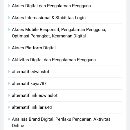
Akses Digital dan Pengalaman Pengguna
Akses Internasional & Stabilitas Login
Akses Mobile Responsif, Pengalaman Pengguna,
Optimasi Perangkat, Keamanan Digital
Akses Platform Digital
Aktivitas Digital dan Pengalaman Pengguna
alternatif edwinslot
alternatif kaya787
alternatif link edwinslot
alternatif link laris4d
Analisis Brand Digital, Perilaku Pencarian, Aktivitas
Online