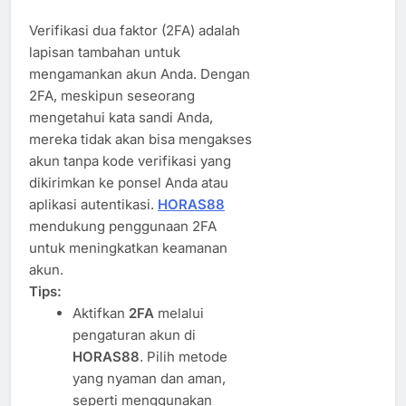
Verifikasi dua faktor (2FA) adalah
lapisan tambahan untuk
mengamankan akun Anda. Dengan
2FA, meskipun seseorang
mengetahui kata sandi Anda,
mereka tidak akan bisa mengakses
akun tanpa kode verifikasi yang
dikirimkan ke ponsel Anda atau
aplikasi autentikasi.
HORAS88
mendukung penggunaan 2FA
untuk meningkatkan keamanan
akun.
Tips:
Aktifkan
2FA
melalui
pengaturan akun di
HORAS88
. Pilih metode
yang nyaman dan aman,
seperti menggunakan