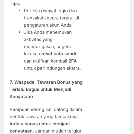
Tips:
Periksa riwayat login dan
transaksi secara teratur di
pengaturan akun Anda.
Jika Anda menemukan
aktivitas yang
mencurigakan, segera
lakukan
reset kata sandi
dan aktifkan kembali
2FA
untuk perlindungan ekstra.
7. Waspadai Tawaran Bonus yang
Terlalu Bagus untuk Menjadi
Kenyataan
Penipuan sering kali datang dalam
bentuk tawaran yang tampaknya
terlalu bagus untuk menjadi
kenyataan
. Jangan mudah tergiur