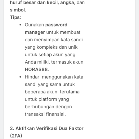
huruf besar dan kecil
,
angka
, dan
simbol
.
Tips:
Gunakan
password
manager
untuk membuat
dan menyimpan kata sandi
yang kompleks dan unik
untuk setiap akun yang
Anda miliki, termasuk akun
HORAS88
.
Hindari menggunakan kata
sandi yang sama untuk
beberapa akun, terutama
untuk platform yang
berhubungan dengan
transaksi finansial.
2. Aktifkan Verifikasi Dua Faktor
(2FA)