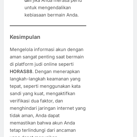
diri
jika Anda merasa perlu
untuk mengendalikan
kebiasaan bermain Anda.
Kesimpulan
Mengelola informasi akun dengan
aman sangat penting saat bermain
di platform judi online seperti
HORAS88
. Dengan menerapkan
langkah-langkah keamanan yang
tepat, seperti menggunakan kata
sandi yang kuat, mengaktifkan
verifikasi dua faktor, dan
menghindari jaringan internet yang
tidak aman, Anda dapat
memastikan bahwa akun Anda
tetap terlindungi dari ancaman