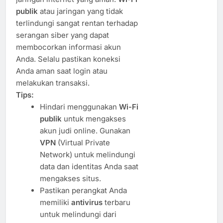
publik
atau jaringan yang tidak
terlindungi sangat rentan terhadap
serangan siber yang dapat
membocorkan informasi akun
Anda. Selalu pastikan koneksi
Anda aman saat login atau
melakukan transaksi.
Tips:
Hindari menggunakan
Wi-Fi
publik
untuk mengakses
akun judi online. Gunakan
VPN
(Virtual Private
Network) untuk melindungi
data dan identitas Anda saat
mengakses situs.
Pastikan perangkat Anda
memiliki
antivirus
terbaru
untuk melindungi dari