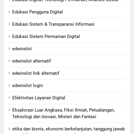
Edukasi Pengguna Digital
Edukasi Sistem & Transparansi Informasi
Edukasi Sistem Permainan Digital
edwinslot
edwinslot alternatif
edwinslot link alternatif
edwinslot login
Efektivitas Layanan Digital
Eksplorasi Luar Angkasa, Fiksi Ilmiah, Petualangan,
Teknologi dan Inovasi, Misteri dan Fantasi
etika dan bisnis, ekonomi berkelanjutan, tanggung jawab