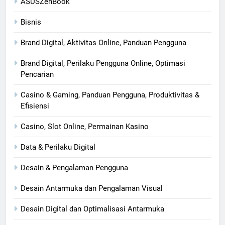
ASUSZenBook
Bisnis
Brand Digital, Aktivitas Online, Panduan Pengguna
Brand Digital, Perilaku Pengguna Online, Optimasi
Pencarian
Casino & Gaming, Panduan Pengguna, Produktivitas &
Efisiensi
Casino, Slot Online, Permainan Kasino
Data & Perilaku Digital
Desain & Pengalaman Pengguna
Desain Antarmuka dan Pengalaman Visual
Desain Digital dan Optimalisasi Antarmuka