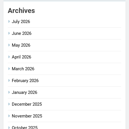
Archives
July 2026
June 2026
May 2026
April 2026
March 2026
February 2026
January 2026
December 2025
November 2025
October 2025