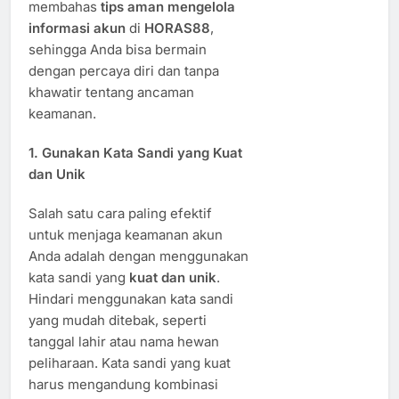
membahas
tips aman mengelola
informasi akun
di
HORAS88
,
sehingga Anda bisa bermain
dengan percaya diri dan tanpa
khawatir tentang ancaman
keamanan.
1. Gunakan Kata Sandi yang Kuat
dan Unik
Salah satu cara paling efektif
untuk menjaga keamanan akun
Anda adalah dengan menggunakan
kata sandi yang
kuat dan unik
.
Hindari menggunakan kata sandi
yang mudah ditebak, seperti
tanggal lahir atau nama hewan
peliharaan. Kata sandi yang kuat
harus mengandung kombinasi