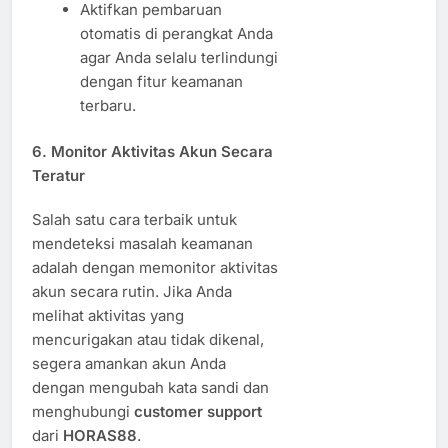
Aktifkan pembaruan
otomatis di perangkat Anda
agar Anda selalu terlindungi
dengan fitur keamanan
terbaru.
6. Monitor Aktivitas Akun Secara
Teratur
Salah satu cara terbaik untuk
mendeteksi masalah keamanan
adalah dengan memonitor aktivitas
akun secara rutin. Jika Anda
melihat aktivitas yang
mencurigakan atau tidak dikenal,
segera amankan akun Anda
dengan mengubah kata sandi dan
menghubungi
customer support
dari
HORAS88
.