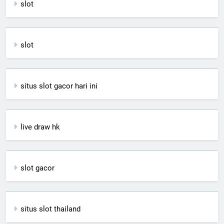
slot
slot
situs slot gacor hari ini
live draw hk
slot gacor
situs slot thailand