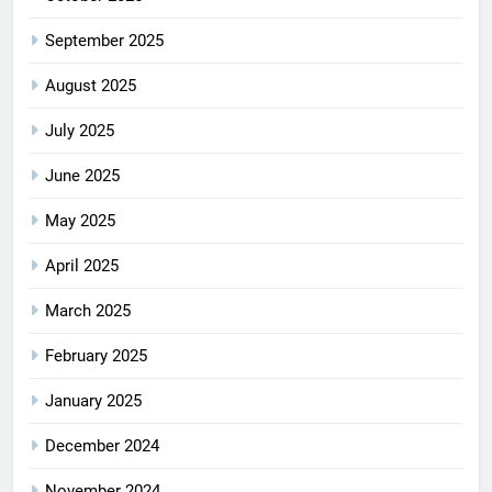
September 2025
August 2025
July 2025
June 2025
May 2025
April 2025
March 2025
February 2025
January 2025
December 2024
November 2024