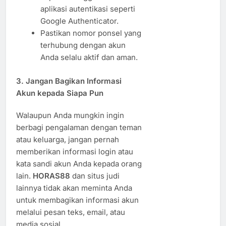
aplikasi autentikasi seperti
Google Authenticator.
Pastikan nomor ponsel yang
terhubung dengan akun
Anda selalu aktif dan aman.
3. Jangan Bagikan Informasi
Akun kepada Siapa Pun
Walaupun Anda mungkin ingin
berbagi pengalaman dengan teman
atau keluarga, jangan pernah
memberikan informasi login atau
kata sandi akun Anda kepada orang
lain.
HORAS88
dan situs judi
lainnya tidak akan meminta Anda
untuk membagikan informasi akun
melalui pesan teks, email, atau
media sosial.