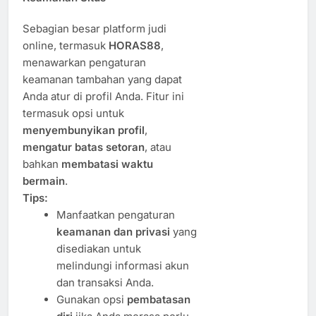
Sebagian besar platform judi
online, termasuk
HORAS88
,
menawarkan pengaturan
keamanan tambahan yang dapat
Anda atur di profil Anda. Fitur ini
termasuk opsi untuk
menyembunyikan profil
,
mengatur batas setoran
, atau
bahkan
membatasi waktu
bermain
.
Tips:
Manfaatkan pengaturan
keamanan dan privasi
yang
disediakan untuk
melindungi informasi akun
dan transaksi Anda.
Gunakan opsi
pembatasan