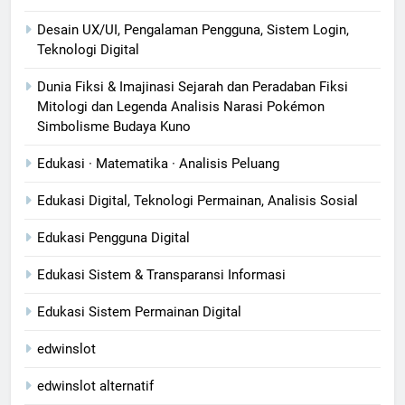
Desain UX/UI, Pengalaman Pengguna, Sistem Login,
Teknologi Digital
Dunia Fiksi & Imajinasi Sejarah dan Peradaban Fiksi
Mitologi dan Legenda Analisis Narasi Pokémon
Simbolisme Budaya Kuno
Edukasi · Matematika · Analisis Peluang
Edukasi Digital, Teknologi Permainan, Analisis Sosial
Edukasi Pengguna Digital
Edukasi Sistem & Transparansi Informasi
Edukasi Sistem Permainan Digital
edwinslot
edwinslot alternatif