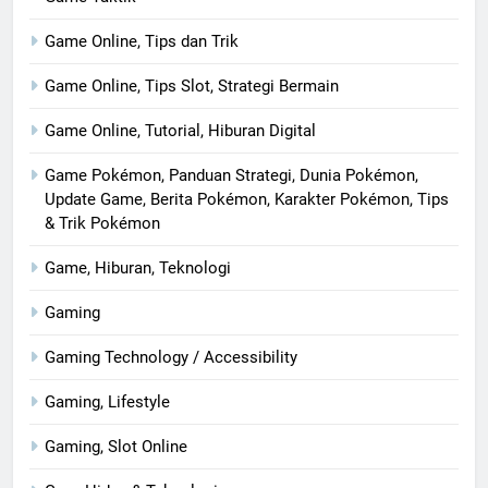
Game Online, Tips dan Trik
Game Online, Tips Slot, Strategi Bermain
Game Online, Tutorial, Hiburan Digital
Game Pokémon, Panduan Strategi, Dunia Pokémon,
Update Game, Berita Pokémon, Karakter Pokémon, Tips
& Trik Pokémon
Game, Hiburan, Teknologi
Gaming
Gaming Technology / Accessibility
Gaming, Lifestyle
Gaming, Slot Online