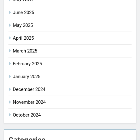
June 2025
May 2025
April 2025
March 2025
February 2025
January 2025
December 2024
November 2024
October 2024