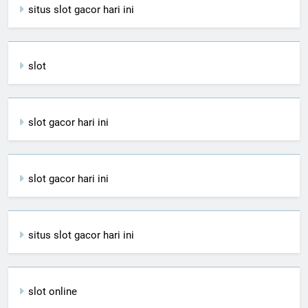
situs slot gacor hari ini
slot
slot gacor hari ini
slot gacor hari ini
situs slot gacor hari ini
slot online