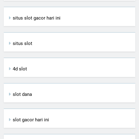
situs slot gacor hari ini
situs slot
4d slot
slot dana
slot gacor hari ini