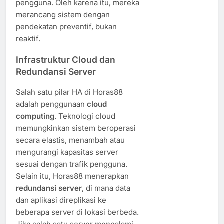
pengguna. Oleh karena itu, mereka
merancang sistem dengan
pendekatan preventif, bukan
reaktif.
Infrastruktur Cloud dan
Redundansi Server
Salah satu pilar HA di Horas88
adalah penggunaan
cloud
computing
. Teknologi cloud
memungkinkan sistem beroperasi
secara elastis, menambah atau
mengurangi kapasitas server
sesuai dengan trafik pengguna.
Selain itu, Horas88 menerapkan
redundansi server
, di mana data
dan aplikasi direplikasi ke
beberapa server di lokasi berbeda.