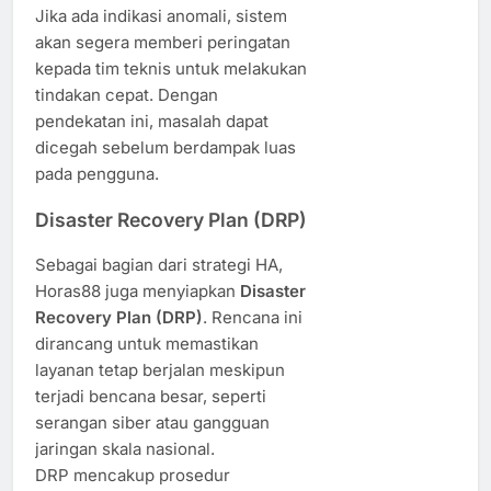
Jika ada indikasi anomali, sistem
akan segera memberi peringatan
kepada tim teknis untuk melakukan
tindakan cepat. Dengan
pendekatan ini, masalah dapat
dicegah sebelum berdampak luas
pada pengguna.
Disaster Recovery Plan (DRP)
Sebagai bagian dari strategi HA,
Horas88 juga menyiapkan
Disaster
Recovery Plan (DRP)
. Rencana ini
dirancang untuk memastikan
layanan tetap berjalan meskipun
terjadi bencana besar, seperti
serangan siber atau gangguan
jaringan skala nasional.
DRP mencakup prosedur