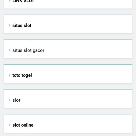
LINK SLOT
situs slot
situs slot gacor
toto togel
slot
slot online