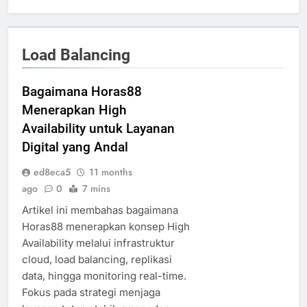
Load Balancing
Bagaimana Horas88
Menerapkan High
Availability untuk Layanan
Digital yang Andal
ed8eca5
11 months
ago
0
7 mins
Artikel ini membahas bagaimana
Horas88 menerapkan konsep High
Availability melalui infrastruktur
cloud, load balancing, replikasi
data, hingga monitoring real-time.
Fokus pada strategi menjaga