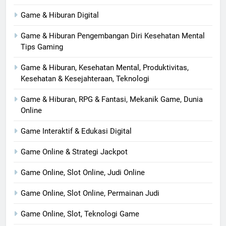
Game & Hiburan Digital
Game & Hiburan Pengembangan Diri Kesehatan Mental
Tips Gaming
Game & Hiburan, Kesehatan Mental, Produktivitas,
Kesehatan & Kesejahteraan, Teknologi
Game & Hiburan, RPG & Fantasi, Mekanik Game, Dunia
Online
Game Interaktif & Edukasi Digital
Game Online & Strategi Jackpot
Game Online, Slot Online, Judi Online
Game Online, Slot Online, Permainan Judi
Game Online, Slot, Teknologi Game