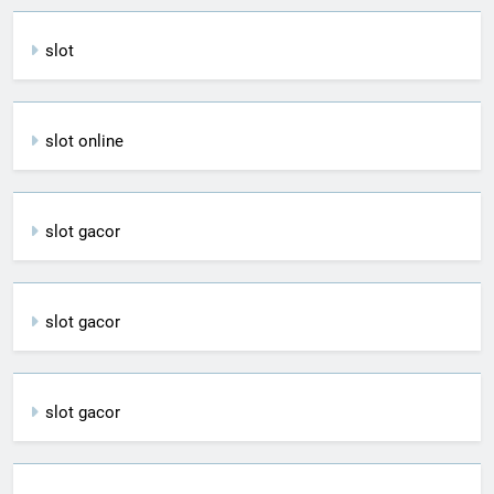
slot
slot online
slot gacor
slot gacor
slot gacor