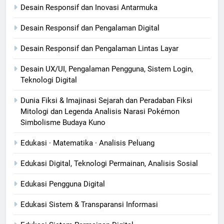
Desain Responsif dan Inovasi Antarmuka
Desain Responsif dan Pengalaman Digital
Desain Responsif dan Pengalaman Lintas Layar
Desain UX/UI, Pengalaman Pengguna, Sistem Login,
Teknologi Digital
Dunia Fiksi & Imajinasi Sejarah dan Peradaban Fiksi
Mitologi dan Legenda Analisis Narasi Pokémon
Simbolisme Budaya Kuno
Edukasi · Matematika · Analisis Peluang
Edukasi Digital, Teknologi Permainan, Analisis Sosial
Edukasi Pengguna Digital
Edukasi Sistem & Transparansi Informasi