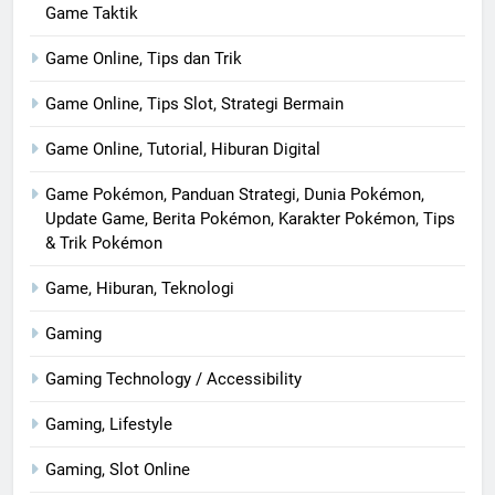
Game Taktik
Game Online, Tips dan Trik
Game Online, Tips Slot, Strategi Bermain
Game Online, Tutorial, Hiburan Digital
Game Pokémon, Panduan Strategi, Dunia Pokémon,
Update Game, Berita Pokémon, Karakter Pokémon, Tips
& Trik Pokémon
Game, Hiburan, Teknologi
Gaming
Gaming Technology / Accessibility
Gaming, Lifestyle
Gaming, Slot Online