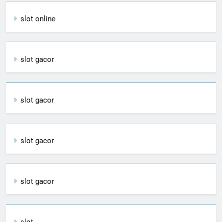
slot online
slot gacor
slot gacor
slot gacor
slot gacor