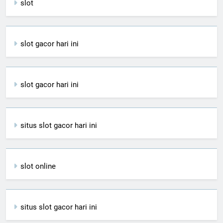
slot
slot gacor hari ini
slot gacor hari ini
situs slot gacor hari ini
slot online
situs slot gacor hari ini