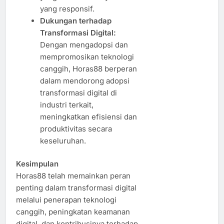
yang responsif.​
Dukungan terhadap
Transformasi Digital:
Dengan mengadopsi dan
mempromosikan teknologi
canggih, Horas88 berperan
dalam mendorong adopsi
transformasi digital di
industri terkait,
meningkatkan efisiensi dan
produktivitas secara
keseluruhan.​
Kesimpulan
Horas88 telah memainkan peran
penting dalam transformasi digital
melalui penerapan teknologi
canggih, peningkatan keamanan
digital, dan kontribusinya terhadap