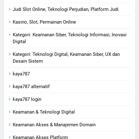
Judi Slot Online, Teknologi Perjudian, Platform Judi
Kasino, Slot, Permainan Online
Kategori: Keamanan Siber, Teknologi Informasi, Inovasi
Digital
Kategori: Teknologi Digital, Keamanan Siber, UX dan
Desain Sistem
kaya787
kaya787 alternatif
kaya787 login
Keamanan & Teknologi Digital
Keamanan Akses & Manajemen Domain
Keamanan Akses Platform