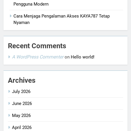
Pengguna Modern
Cara Menjaga Pengalaman Akses KAYA787 Tetap
Nyaman
Recent Comments
A WordPress Commenter
on
Hello world!
Archives
July 2026
June 2026
May 2026
April 2026