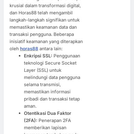
krusial dalam transformasi digital,
dan Horas88 telah mengambil
langkah-langkah signifikan untuk
memastikan keamanan data dan
transaksi pengguna. Beberapa
inisiatif keamanan yang diterapkan
oleh
horas88
antara lain:​
Enkripsi SSL:
Penggunaan
teknologi Secure Socket
Layer (SSL) untuk
melindungi data pengguna
selama transmisi,
memastikan informasi
pribadi dan transaksi tetap
aman.
Otentikasi Dua Faktor
(2FA):
Penerapan 2FA
memberikan lapisan