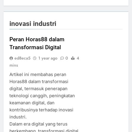
inovasi industri
Peran Horas88 dalam
Transformasi Digital​
ed8eca5
1 year ago
0
4
mins
Artikel ini membahas peran
Horas88 dalam transformasi
digital, termasuk penerapan
teknologi canggih, peningkatan
keamanan digital, dan
kontribusinya terhadap inovasi
industri.
Dalam era digital yang terus
berkembang, transformasi digital