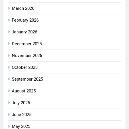
March 2026
February 2026
January 2026
December 2025
November 2025
October 2025
September 2025
August 2025
July 2025
June 2025
May 2025