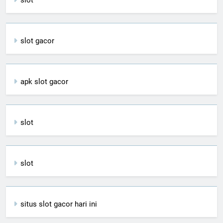
slot
slot gacor
apk slot gacor
slot
slot
situs slot gacor hari ini