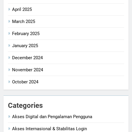
April 2025
March 2025
February 2025
January 2025
December 2024
November 2024
October 2024
Categories
Akses Digital dan Pengalaman Pengguna
Akses Internasional & Stabilitas Login