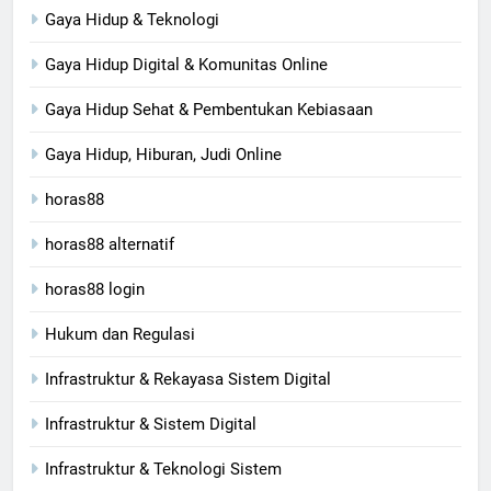
Gaya Hidup & Teknologi
Gaya Hidup Digital & Komunitas Online
Gaya Hidup Sehat & Pembentukan Kebiasaan
Gaya Hidup, Hiburan, Judi Online
horas88
horas88 alternatif
horas88 login
Hukum dan Regulasi
Infrastruktur & Rekayasa Sistem Digital
Infrastruktur & Sistem Digital
Infrastruktur & Teknologi Sistem