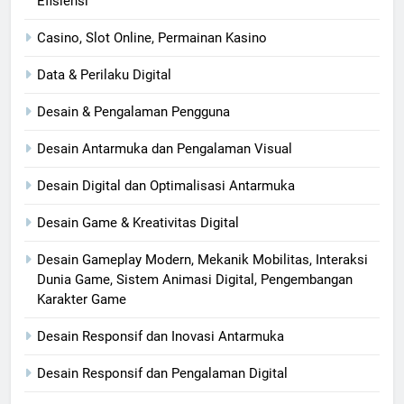
Efisiensi
Casino, Slot Online, Permainan Kasino
Data & Perilaku Digital
Desain & Pengalaman Pengguna
Desain Antarmuka dan Pengalaman Visual
Desain Digital dan Optimalisasi Antarmuka
Desain Game & Kreativitas Digital
Desain Gameplay Modern, Mekanik Mobilitas, Interaksi
Dunia Game, Sistem Animasi Digital, Pengembangan
Karakter Game
Desain Responsif dan Inovasi Antarmuka
Desain Responsif dan Pengalaman Digital