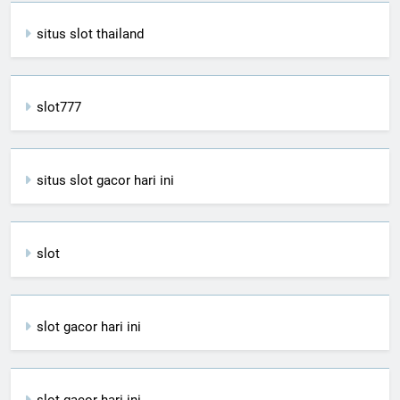
situs slot thailand
slot777
situs slot gacor hari ini
slot
slot gacor hari ini
slot gacor hari ini