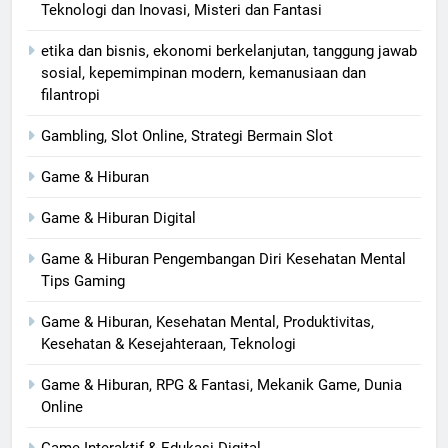
Teknologi dan Inovasi, Misteri dan Fantasi
etika dan bisnis, ekonomi berkelanjutan, tanggung jawab
sosial, kepemimpinan modern, kemanusiaan dan
filantropi
Gambling, Slot Online, Strategi Bermain Slot
Game & Hiburan
Game & Hiburan Digital
Game & Hiburan Pengembangan Diri Kesehatan Mental
Tips Gaming
Game & Hiburan, Kesehatan Mental, Produktivitas,
Kesehatan & Kesejahteraan, Teknologi
Game & Hiburan, RPG & Fantasi, Mekanik Game, Dunia
Online
Game Interaktif & Edukasi Digital