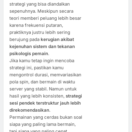
strategi yang bisa diandalkan
sepenuhnya. Meskipun secara
teori memberi peluang lebih besar
karena frekuensi putaran,
praktiknya justru lebih sering
berujung pada
kerugian akibat
kejenuhan sistem dan tekanan
psikologis pemain
.
Jika kamu tetap ingin mencoba
strategi ini, pastikan kamu
mengontrol durasi, memvariasikan
pola spin, dan bermain di waktu
server yang stabil. Namun untuk
hasil yang lebih konsisten,
strategi
sesi pendek terstruktur jauh lebih
direkomendasikan
.
Permainan yang cerdas bukan soal
siapa yang paling lama bermain,
tapi siapa yang paling cepat