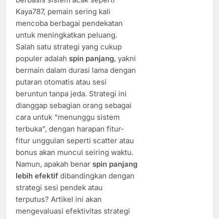
Kaya787, pemain sering kali
mencoba berbagai pendekatan
untuk meningkatkan peluang.
Salah satu strategi yang cukup
populer adalah
spin panjang
, yakni
bermain dalam durasi lama dengan
putaran otomatis atau sesi
beruntun tanpa jeda. Strategi ini
dianggap sebagian orang sebagai
cara untuk “menunggu sistem
terbuka”, dengan harapan fitur-
fitur unggulan seperti scatter atau
bonus akan muncul seiring waktu.
Namun, apakah benar
spin panjang
lebih efektif
dibandingkan dengan
strategi sesi pendek atau
terputus? Artikel ini akan
mengevaluasi efektivitas strategi