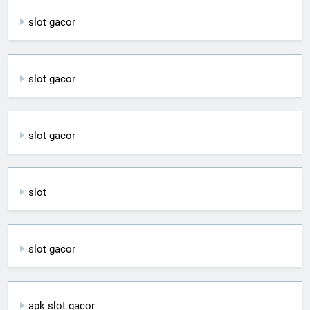
slot gacor
slot gacor
slot gacor
slot
slot gacor
apk slot gacor