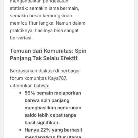
mengandalkan pendekatan
statistik: semakin lama bermain,
semakin besar kemungkinan
memicu fitur langka. Namun dalam
praktiknya, hasilnya bisa sangat
bervariasi.
Temuan dari Komunitas: Spin
Panjang Tak Selalu Efektif
Berdasarkan diskusi di berbagai
forum komunitas Kaya787,
ditemukan bahwa:
56% pemain melaporkan
bahwa spin panjang
menghasilkan penurunan
saldo lebih cepat tanpa
hasil signifikan.
Hanya 22% yang berhasil
mendapatkan fitur utama