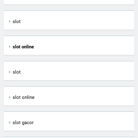
slot
slot online
slot
slot online
slot gacor