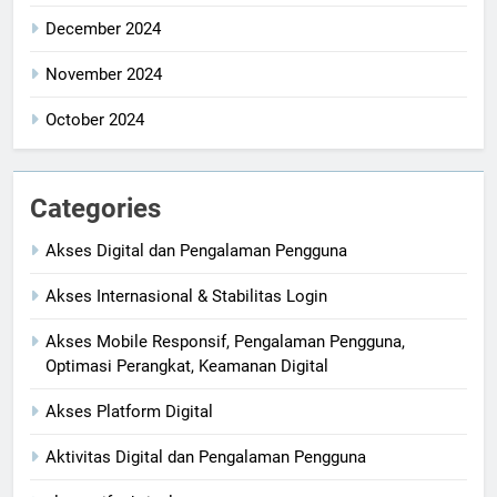
December 2024
November 2024
October 2024
Categories
Akses Digital dan Pengalaman Pengguna
Akses Internasional & Stabilitas Login
Akses Mobile Responsif, Pengalaman Pengguna,
Optimasi Perangkat, Keamanan Digital
Akses Platform Digital
Aktivitas Digital dan Pengalaman Pengguna