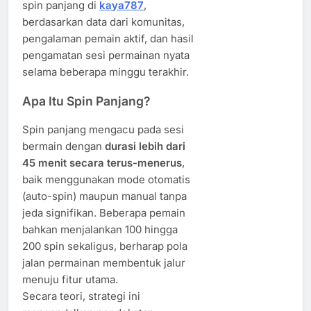
spin panjang di
kaya787
,
berdasarkan data dari komunitas,
pengalaman pemain aktif, dan hasil
pengamatan sesi permainan nyata
selama beberapa minggu terakhir.
Apa Itu Spin Panjang?
Spin panjang mengacu pada sesi
bermain dengan
durasi lebih dari
45 menit secara terus-menerus
,
baik menggunakan mode otomatis
(auto-spin) maupun manual tanpa
jeda signifikan. Beberapa pemain
bahkan menjalankan 100 hingga
200 spin sekaligus, berharap pola
jalan permainan membentuk jalur
menuju fitur utama.
Secara teori, strategi ini