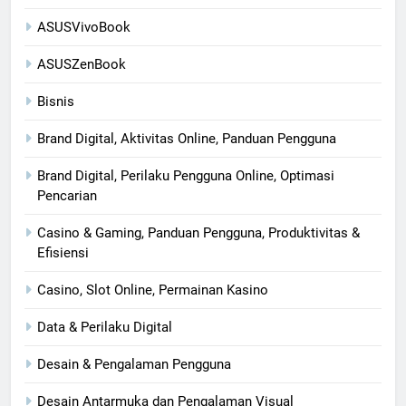
ASUSVivoBook
ASUSZenBook
Bisnis
Brand Digital, Aktivitas Online, Panduan Pengguna
Brand Digital, Perilaku Pengguna Online, Optimasi
Pencarian
Casino & Gaming, Panduan Pengguna, Produktivitas &
Efisiensi
Casino, Slot Online, Permainan Kasino
Data & Perilaku Digital
Desain & Pengalaman Pengguna
Desain Antarmuka dan Pengalaman Visual