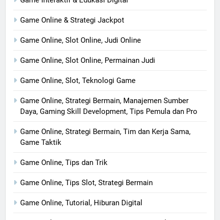
Game Online & Strategi Jackpot
Game Online, Slot Online, Judi Online
Game Online, Slot Online, Permainan Judi
Game Online, Slot, Teknologi Game
Game Online, Strategi Bermain, Manajemen Sumber
Daya, Gaming Skill Development, Tips Pemula dan Pro
Game Online, Strategi Bermain, Tim dan Kerja Sama,
Game Taktik
Game Online, Tips dan Trik
Game Online, Tips Slot, Strategi Bermain
Game Online, Tutorial, Hiburan Digital