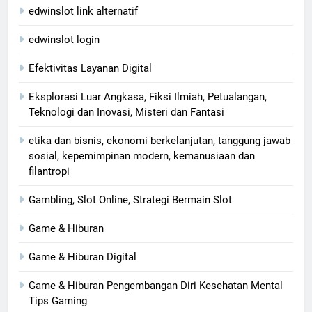
edwinslot link alternatif
edwinslot login
Efektivitas Layanan Digital
Eksplorasi Luar Angkasa, Fiksi Ilmiah, Petualangan,
Teknologi dan Inovasi, Misteri dan Fantasi
etika dan bisnis, ekonomi berkelanjutan, tanggung jawab
sosial, kepemimpinan modern, kemanusiaan dan
filantropi
Gambling, Slot Online, Strategi Bermain Slot
Game & Hiburan
Game & Hiburan Digital
Game & Hiburan Pengembangan Diri Kesehatan Mental
Tips Gaming