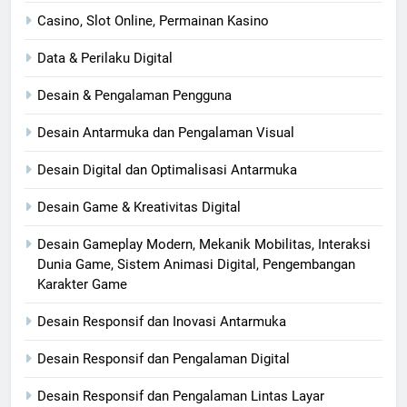
Casino, Slot Online, Permainan Kasino
Data & Perilaku Digital
Desain & Pengalaman Pengguna
Desain Antarmuka dan Pengalaman Visual
Desain Digital dan Optimalisasi Antarmuka
Desain Game & Kreativitas Digital
Desain Gameplay Modern, Mekanik Mobilitas, Interaksi
Dunia Game, Sistem Animasi Digital, Pengembangan
Karakter Game
Desain Responsif dan Inovasi Antarmuka
Desain Responsif dan Pengalaman Digital
Desain Responsif dan Pengalaman Lintas Layar