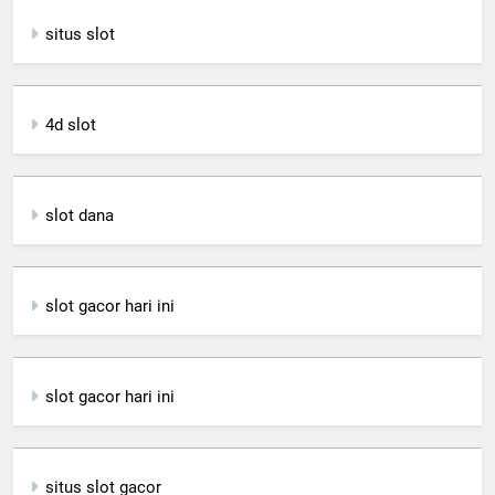
situs slot
4d slot
slot dana
slot gacor hari ini
slot gacor hari ini
situs slot gacor