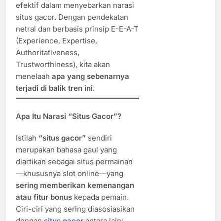
efektif dalam menyebarkan narasi
situs gacor. Dengan pendekatan
netral dan berbasis prinsip E-E-A-T
(Experience, Expertise,
Authoritativeness,
Trustworthiness), kita akan
menelaah
apa yang sebenarnya
terjadi di balik tren ini
.
Apa Itu Narasi “Situs Gacor”?
Istilah
“situs gacor”
sendiri
merupakan bahasa gaul yang
diartikan sebagai situs permainan
—khususnya slot online—yang
sering memberikan kemenangan
atau fitur bonus
kepada pemain.
Ciri-ciri yang sering diasosiasikan
dengan
situs gacor
antara lain: