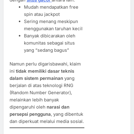
Mudah mendapatkan free
spin atau jackpot
Sering menang meskipun
menggunakan taruhan kecil
Banyak dibicarakan oleh
komunitas sebagai situs
yang “sedang bagus”
Namun perlu digarisbawahi, klaim
ini
tidak memiliki dasar teknis
dalam sistem permainan
yang
berjalan di atas teknologi RNG
(Random Number Generator),
melainkan lebih banyak
dipengaruhi oleh
narasi dan
persepsi pengguna
, yang dibentuk
dan diperkuat melalui media sosial.