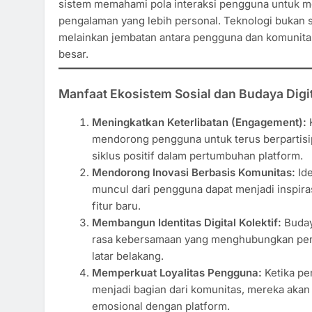
sistem memahami pola interaksi pengguna untuk m
pengalaman yang lebih personal. Teknologi bukan s
melainkan jembatan antara pengguna dan komunitas 
besar.
Manfaat Ekosistem Sosial dan Budaya Dig
Meningkatkan Keterlibatan (Engagement):
K
mendorong pengguna untuk terus berpartisi
siklus positif dalam pertumbuhan platform.
Mendorong Inovasi Berbasis Komunitas:
Ide
muncul dari pengguna dapat menjadi inspir
fitur baru.
Membangun Identitas Digital Kolektif:
Buday
rasa kebersamaan yang menghubungkan pen
latar belakang.
Memperkuat Loyalitas Pengguna:
Ketika p
menjadi bagian dari komunitas, mereka akan l
emosional dengan platform.