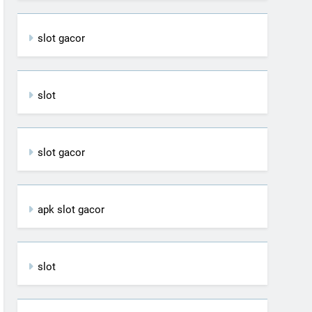
slot gacor
slot
slot gacor
apk slot gacor
slot