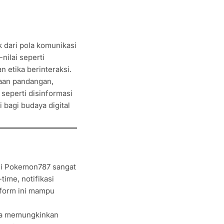
k dari pola komunikasi
ilai seperti
n etika berinteraksi.
aan pandangan,
 seperti disinformasi
i bagi budaya digital
di Pokemon787 sangat
time, notifikasi
atform ini mampu
a memungkinkan