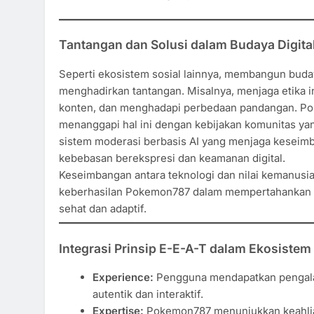
Tantangan dan Solusi dalam Budaya Digita
Seperti ekosistem sosial lainnya, membangun buday
menghadirkan tantangan. Misalnya, menjaga etika i
konten, dan menghadapi perbedaan pandangan. P
menanggapi hal ini dengan kebijakan komunitas yan
sistem moderasi berbasis AI yang menjaga keseim
kebebasan berekspresi dan keamanan digital.
Keseimbangan antara teknologi dan nilai kemanusi
keberhasilan Pokemon787 dalam mempertahankan b
sehat dan adaptif.
Integrasi Prinsip E-E-A-T dalam Ekosist
Experience:
Pengguna mendapatkan pengala
autentik dan interaktif.
Expertise:
Pokemon787 menunjukkan keahl