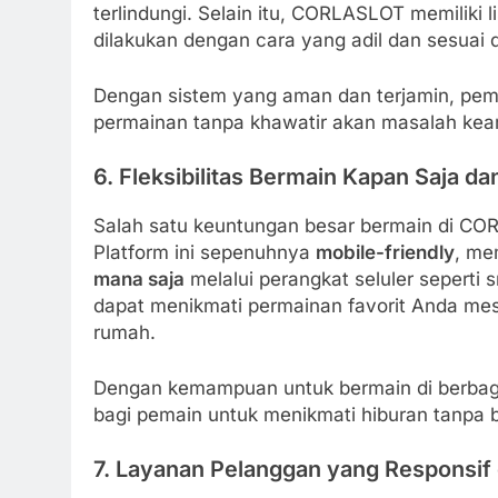
terlindungi. Selain itu, CORLASLOT memilik
dilakukan dengan cara yang adil dan sesuai 
Dengan sistem yang aman dan terjamin, pem
permainan tanpa khawatir akan masalah kea
6.
Fleksibilitas Bermain Kapan Saja da
Salah satu keuntungan besar bermain di C
Platform ini sepenuhnya
mobile-friendly
, me
mana saja
melalui perangkat seluler seperti 
dapat menikmati permainan favorit Anda mes
rumah.
Dengan kemampuan untuk bermain di berbag
bagi pemain untuk menikmati hiburan tanpa 
7.
Layanan Pelanggan yang Responsif 