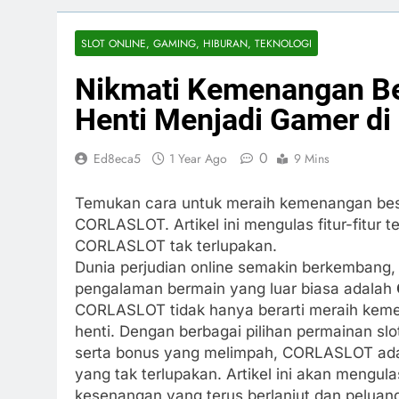
SLOT ONLINE, GAMING, HIBURAN, TEKNOLOGI
Nikmati Kemenangan Be
Henti Menjadi Gamer d
0
Ed8eca5
1 Year Ago
9 Mins
Temukan cara untuk meraih kemenangan besa
CORLASLOT. Artikel ini mengulas fitur-fitur
CORLASLOT tak terlupakan.
Dunia perjudian online semakin berkembang,
pengalaman bermain yang luar biasa adalah
CORLASLOT tidak hanya berarti meraih kemen
henti. Dengan berbagai pilihan permainan s
serta bonus yang melimpah, CORLASLOT ada
yang tak terlupakan. Artikel ini akan mengu
kesenangan yang terus berlanjut dan pelua