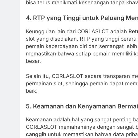
bisa terus menikmati kesenangan tanpa khaw
4.
RTP yang Tinggi untuk Peluang Men
Keunggulan lain dari CORLASLOT adalah
Ret
slot yang disediakan. RTP yang tinggi berar
pemain kepercayaan diri dan semangat lebi
memastikan bahwa setiap pemain memiliki 
besar.
Selain itu, CORLASLOT secara transparan me
permainan slot, sehingga pemain dapat mem
baik.
5.
Keamanan dan Kenyamanan Berma
Keamanan adalah hal yang sangat penting bag
CORLASLOT memahaminya dengan sangat bai
canggih
untuk memastikan bahwa data pribad