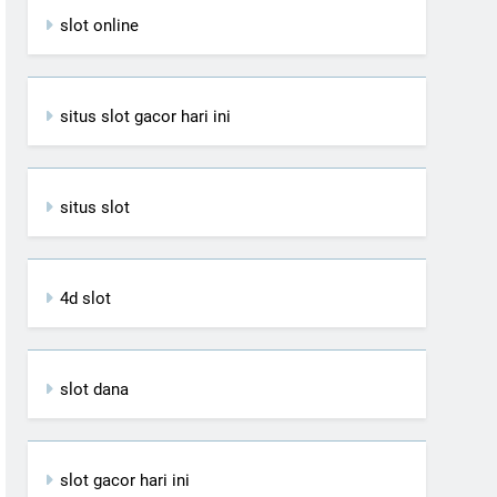
slot online
situs slot gacor hari ini
situs slot
4d slot
slot dana
slot gacor hari ini