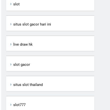
slot
situs slot gacor hari ini
live draw hk
slot gacor
situs slot thailand
slot777