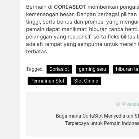
Bermain di
CORLASLOT
memberikan pengala
kemenangan besar. Dengan berbagai pilihan
tinggi, serta bonus dan promosi yang men
pemain dapat menikmati hiburan tanpa hent
pelanggan yang responsif, serta fleksibilit
adalah tempat yang sempurna untuk meraih
terbatas.
Tagged:
Corlaslot
gaming seru
hiburan ta
Permainan Slot
Slot Online
Previou
Post
navigation
Bagaimana CorlaSlot Menyediakan Sl
Terpercaya untuk Pemain Indones