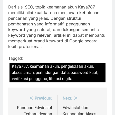
Dari sisi SEO, topik keamanan akun Kaya787
memiliki nilai kuat karena menjawab kebutuhan
pencarian yang jelas. Dengan struktur
pembahasan yang informatif, penggunaan
keyword yang natural, dan dukungan semantic
keyword yang relevan, artikel ini dapat membantu
memperkuat brand keyword di Google secara
lebih profesional.
Tagged:
Kaya787, keamanan akun, pengelolaan akun,
akses aman, perlindungan data, password kuat,
verifikasi pengguna, literasi digital
Previous:
Next:
Post
navigation
Panduan Edwinslot
Edwinslot dan
Terbaru dengan
Keunggulan Akses