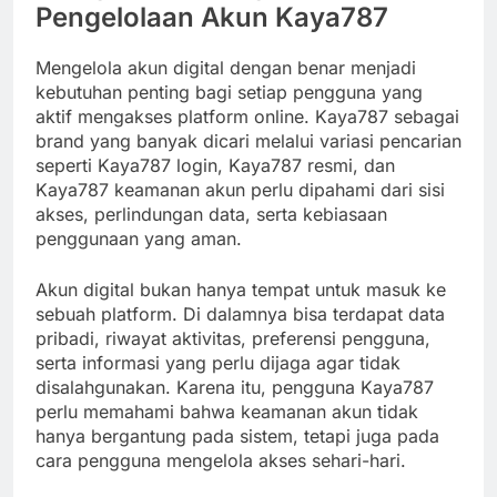
Pengelolaan Akun Kaya787
Mengelola akun digital dengan benar menjadi
kebutuhan penting bagi setiap pengguna yang
aktif mengakses platform online. Kaya787 sebagai
brand yang banyak dicari melalui variasi pencarian
seperti Kaya787 login, Kaya787 resmi, dan
Kaya787 keamanan akun perlu dipahami dari sisi
akses, perlindungan data, serta kebiasaan
penggunaan yang aman.
Akun digital bukan hanya tempat untuk masuk ke
sebuah platform. Di dalamnya bisa terdapat data
pribadi, riwayat aktivitas, preferensi pengguna,
serta informasi yang perlu dijaga agar tidak
disalahgunakan. Karena itu, pengguna Kaya787
perlu memahami bahwa keamanan akun tidak
hanya bergantung pada sistem, tetapi juga pada
cara pengguna mengelola akses sehari-hari.