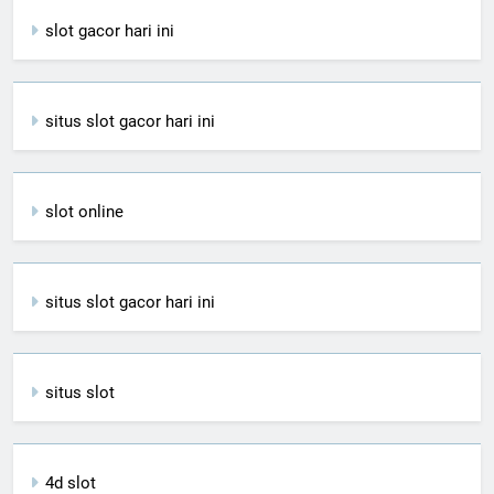
slot gacor hari ini
situs slot gacor hari ini
slot online
situs slot gacor hari ini
situs slot
4d slot