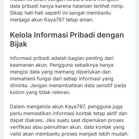
data pribadi hanya karena halaman terlihat mirip.
Sikap hati-hati seperti ini sangat membantu
menjaga akun Kaya787 tetap aman.
Kelola Informasi Pribadi dengan
Bijak
Informasi pribadi adalah bagian penting dari
keamanan akun. Pengguna sebaiknya hanya
mengisi data yang memang diperlukan dan
memahami fungsi dari setiap informasi yang
diminta. Jangan menambahkan data sensitif pada
kolom yang tidak relevan.
Dalam mengelola akun Kaya787, pengguna juga
perlu memastikan informasi kontak tetap aktif dan
dapat diakses. Jika suatu saat diperlukan proses
verifikasi atau pemulihan akun, data kontak yang
valid akan membantu proses menjadi lebih mudah.