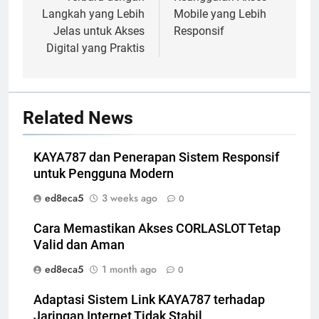
Langkah yang Lebih
Mobile yang Lebih
Jelas untuk Akses
Responsif
Digital yang Praktis
Related News
KAYA787 dan Penerapan Sistem Responsif
untuk Pengguna Modern
ed8eca5
3 weeks ago
0
Cara Memastikan Akses CORLASLOT Tetap
Valid dan Aman
ed8eca5
1 month ago
0
Adaptasi Sistem Link KAYA787 terhadap
Jaringan Internet Tidak Stabil