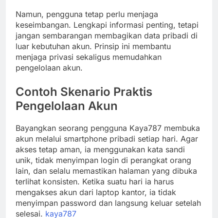
Namun, pengguna tetap perlu menjaga
keseimbangan. Lengkapi informasi penting, tetapi
jangan sembarangan membagikan data pribadi di
luar kebutuhan akun. Prinsip ini membantu
menjaga privasi sekaligus memudahkan
pengelolaan akun.
Contoh Skenario Praktis
Pengelolaan Akun
Bayangkan seorang pengguna Kaya787 membuka
akun melalui smartphone pribadi setiap hari. Agar
akses tetap aman, ia menggunakan kata sandi
unik, tidak menyimpan login di perangkat orang
lain, dan selalu memastikan halaman yang dibuka
terlihat konsisten. Ketika suatu hari ia harus
mengakses akun dari laptop kantor, ia tidak
menyimpan password dan langsung keluar setelah
selesai.
kaya787