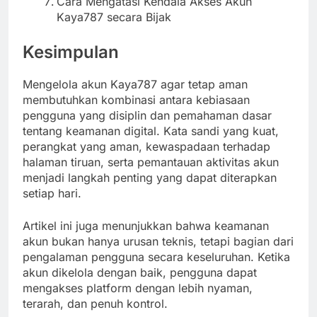
Cara Mengatasi Kendala Akses Akun
Kaya787 secara Bijak
Kesimpulan
Mengelola akun Kaya787 agar tetap aman
membutuhkan kombinasi antara kebiasaan
pengguna yang disiplin dan pemahaman dasar
tentang keamanan digital. Kata sandi yang kuat,
perangkat yang aman, kewaspadaan terhadap
halaman tiruan, serta pemantauan aktivitas akun
menjadi langkah penting yang dapat diterapkan
setiap hari.
Artikel ini juga menunjukkan bahwa keamanan
akun bukan hanya urusan teknis, tetapi bagian dari
pengalaman pengguna secara keseluruhan. Ketika
akun dikelola dengan baik, pengguna dapat
mengakses platform dengan lebih nyaman,
terarah, dan penuh kontrol.