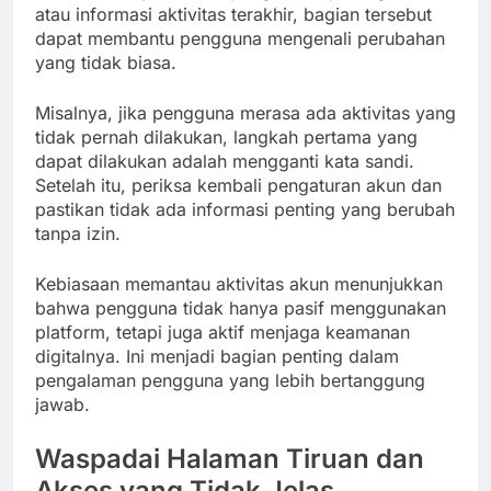
atau informasi aktivitas terakhir, bagian tersebut
dapat membantu pengguna mengenali perubahan
yang tidak biasa.
Misalnya, jika pengguna merasa ada aktivitas yang
tidak pernah dilakukan, langkah pertama yang
dapat dilakukan adalah mengganti kata sandi.
Setelah itu, periksa kembali pengaturan akun dan
pastikan tidak ada informasi penting yang berubah
tanpa izin.
Kebiasaan memantau aktivitas akun menunjukkan
bahwa pengguna tidak hanya pasif menggunakan
platform, tetapi juga aktif menjaga keamanan
digitalnya. Ini menjadi bagian penting dalam
pengalaman pengguna yang lebih bertanggung
jawab.
Waspadai Halaman Tiruan dan
Akses yang Tidak Jelas