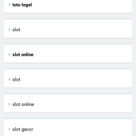
toto togel
slot
slot online
slot
slot online
slot gacor